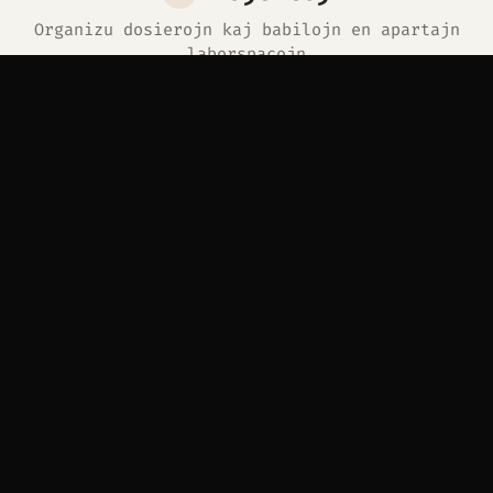
Organizu dosierojn kaj babilojn en apartajn
laborspacojn
Ensaluti
Ensalutu por vidi viajn projektojn.
Security Research
12 dosieroj
Threat notes, incident timelines, and
reference files grouped in one workspace.
Malfermi
Babilejo