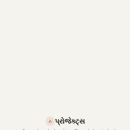
પ્રોજેક્ટ્સ