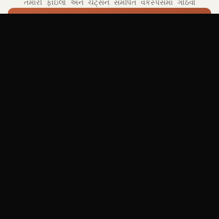
તમારી ફાઇલો અને ચેટ્સને સમર્પિત વર્કસ્પેસમાં ગોઠવો
સાઇન ઇન
તમારા પ્રોજેક્ટ્સ જોવા માટે લૉગ ઇન કરો.
Security Research
12 ફાઇલો
Threat notes, incident timelines, and
reference files grouped in one workspace.
ખોલો
ચેટ