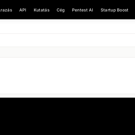
razás
API
Kutatás
Cég
Pentest AI
Startup Boost