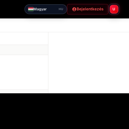
Bejelentkezés
Magyar
U
HU