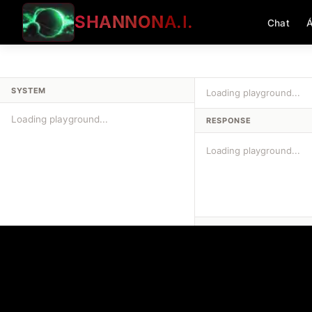
SHANNON
A.I.
Chat
Á
SYSTEM
Loading playground...
RESPONSE
Loading playground...