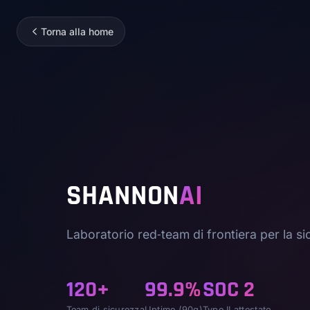
Torna alla home
SHANNON
AI
Laboratorio red‑team di frontiera per la s
120+
99.9%
SOC 2
Team di sicurezza
Uptime (90g)
Type II attestato