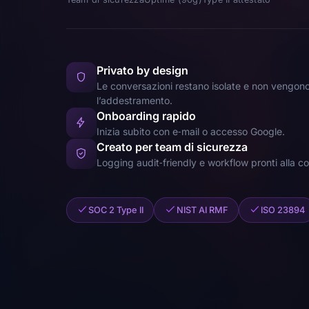
Privato by design
Le conversazioni restano isolate e non vengon
l’addestramento.
Onboarding rapido
Inizia subito con e‑mail o accesso Google.
Creato per team di sicurezza
Logging audit‑friendly e workflow pronti alla co
SOC 2 Type II
NIST AI RMF
ISO 23894