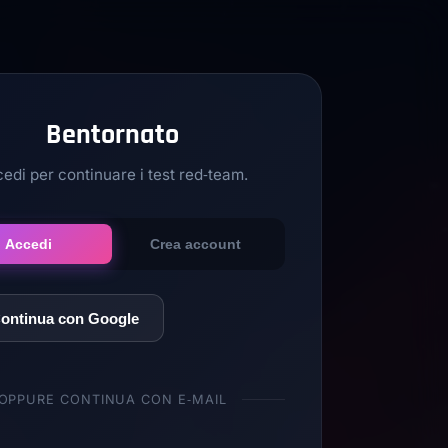
Bentornato
edi per continuare i test red‑team.
Accedi
Crea account
ontinua con Google
OPPURE CONTINUA CON E‑MAIL