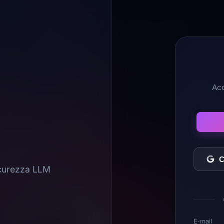
Acc
C
icurezza LLM
E‑mail