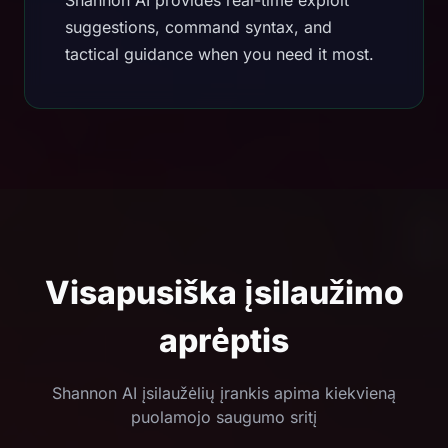
Shannon AI provides real-time exploit
suggestions, command syntax, and
tactical guidance when you need it most.
Visapusiška įsilaužimo
aprėptis
Shannon AI įsilaužėlių įrankis apima kiekvieną
puolamojo saugumo sritį