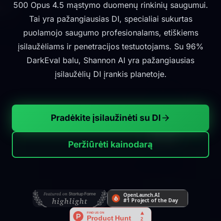
500 Opus 4.5 mąstymo duomenų rinkinių saugumui.
Tai yra pažangiausias DI, specialiai sukurtas
puolamojo saugumo profesionalams, etiškiems
įsilaužėliams ir penetracijos testuotojams. Su 96%
DarkEval balu, Shannon AI yra pažangiausias
įsilaužėlių DI įrankis planetoje.
Pradėkite įsilaužinėti su DI
Peržiūrėti kainodarą