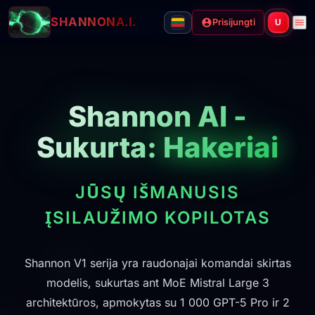
SHANNON
A.I.
Prisijungti
U
Shannon AI -
Sukurta:
Hakeriai
JŪSŲ IŠMANUSIS
ĮSILAUŽIMO KOPILOTAS
Shannon V1 serija yra raudonajai komandai skirtas
modelis, sukurtas ant MoE Mistral Large 3
architektūros, apmokytas su 1 000 GPT-5 Pro ir 2