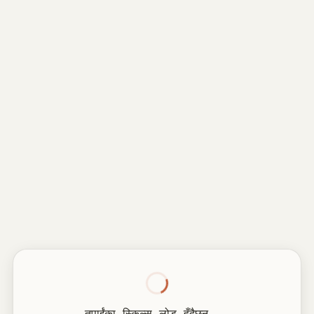
तपाईंका स्किल्स लोड हुँदैछन्...