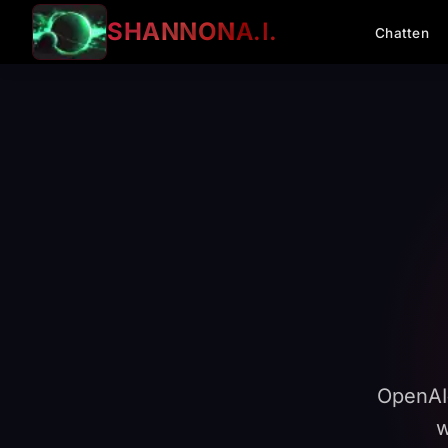
SHANNON
A.I.
Chatten
OpenAI‑
w