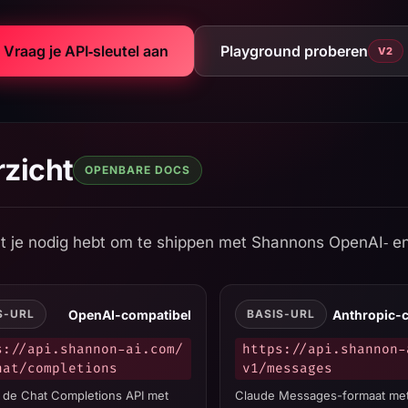
Vraag je API‑sleutel aan
Playground proberen
V2
on AI API Documentation
zicht
OPENBARE DOCS
at je nodig hebt om te shippen met Shannons OpenAI‑ e
OpenAI-compatibel
Anthropic-
S-URL
BASIS-URL
s://api.shannon-ai.com/
https://api.shannon-
hat/completions
v1/messages
 de Chat Completions API met
Claude Messages-formaat met