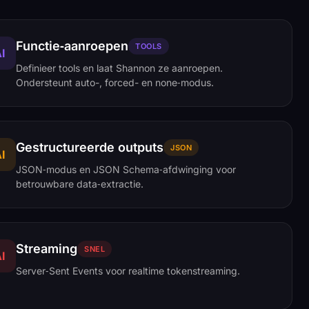
Functie‑aanroepen
TOOLS
I
Definieer tools en laat Shannon ze aanroepen.
Ondersteunt auto-, forced- en none‑modus.
Gestructureerde outputs
JSON
I
JSON‑modus en JSON Schema‑afdwinging voor
betrouwbare data‑extractie.
Streaming
SNEL
I
Server‑Sent Events voor realtime tokenstreaming.