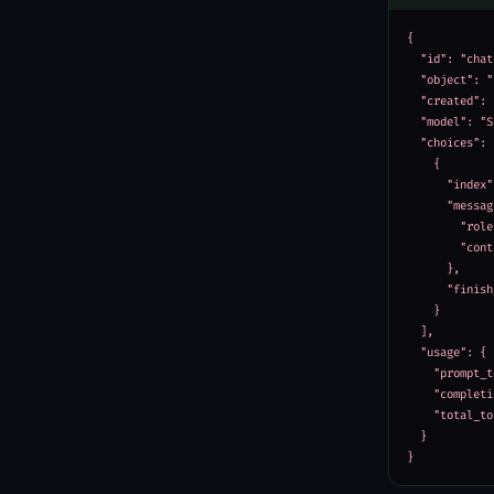
{

  "id": "chat
  "object": "
  "created": 
  "model": "S
  "choices": [
    {

      "index"
      "messag
        "role
        "cont
      },

      "finish
    }

  ],

  "usage": {

    "prompt_t
    "completi
    "total_to
  }

}