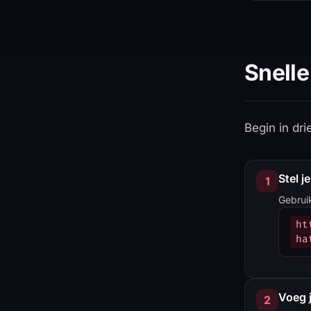
Snelle
Begin in dr
Stel j
1
Gebrui
ht
ha
Voeg j
2