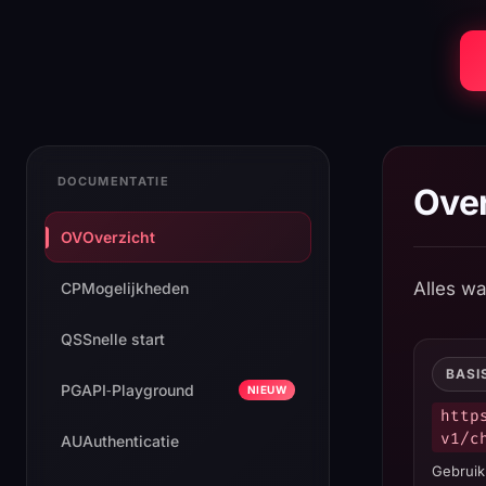
Shann
DOCUMENTATIE
Over
OV
Overzicht
Alles w
CP
Mogelijkheden
QS
Snelle start
BASI
PG
API‑Playground
NIEUW
http
v1/c
AU
Authenticatie
Gebruik