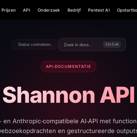
Prijzen
API
Onderzoek
Bedrijf
Pentest AI
Opstartb
Zoek in docs...
Status controleren...
Ctrl+K
API‑DOCUMENTATIE
Shannon API
 en Anthropic‑compatibele AI‑API met function 
ebzoekopdrachten en gestructureerde output