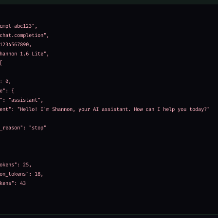
cmpl-abc123",

chat.completion",

1234567890,

hannon 1.6 Lite",



: 0,

e": {

": "assistant",

ent": "Hello! I'm Shannon, your AI assistant. How can I help you today?"

_reason": "stop"

okens": 25,

on_tokens": 18,

kens": 43
