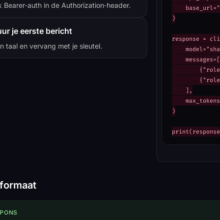
 Bearer‑auth in de Authorization‑header.
    base_url="
)

ur je eerste bericht
response = cli
n taal en vervang met je sleutel.
    model="sha
    messages=[

        {"role
        {"role
    ],

    max_tokens
)

print(response
formaat
SPONS