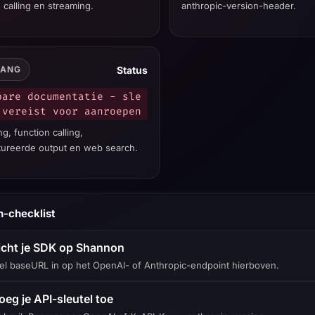
 calling en streaming.
anthropic-version-header.
Status
GANG
bare documentatie - sle
 vereist voor aanroepen
g, function calling,
tureerde output en web search.
-checklist
icht je SDK op Shannon
tel baseURL in op het OpenAI- of Anthropic-endpoint hierboven.
oeg je API-sleutel toe