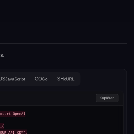
s.
JS
GO
SH
JavaScript
Go
cURL
Kopiëren
mport OpenAI

I(

OUR_API_KEY",
