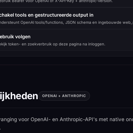
ebruik Bearer voor OpenAI of X-API-Key + anthropic-version.
chakel tools en gestructureerde output in
ndersteunt OpenAI tools/functions, JSON schema en ingebouwde web_
ebruik volgen
kijk token- en zoekverbruik op deze pagina na inloggen.
ijkheden
OPENAI + ANTHROPIC
vanging voor OpenAI- en Anthropic-API's met native ond
.