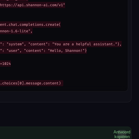
https://api.shannon-ai.com/v1"

ent.chat.completions.create(

nnon-1.6-lite",

": "system", "content": "You are a helpful assistant."},

": "user", "content": "Hello, Shannon!"}

=1024

.choices[0].message.content)
Antwoord
kopiëren