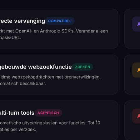
recte vervanging
COMPATIBEL
A
kt met OpenAI‑ en Anthropic‑SDK’s. Verander alleen
basis‑URL.
gebouwde webzoekfunctie
ZOEKEN
A
ltime webzoekopdrachten met bronverwijzingen.
omatisch beschikbaar.
lti‑turn tools
AGENTISCH
A
omatische uitvoeringslussen voor functies. Tot 10
raties per verzoek.