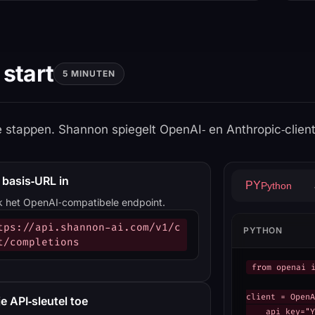
 start
5 MINUTEN
ie stappen. Shannon spiegelt OpenAI‑ en Anthropic‑client
e basis‑URL in
PY
Python
k het OpenAI‑compatibele endpoint.
tps://api.shannon-ai.com/v1/c
PYTHON
t/completions
from openai i
client = OpenA
e API‑sleutel toe
    api_key="Y