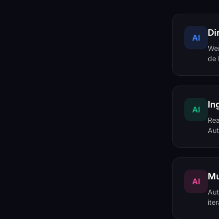
Di
AI
Wer
de 
In
AI
Rea
Aut
Mu
AI
Aut
ite