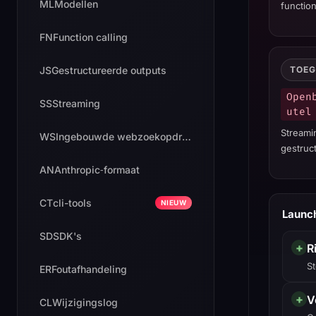
ML
Modellen
function
FN
Function calling
JS
Gestructureerde outputs
TOE
Open
SS
Streaming
utel
Streamin
WS
Ingebouwde webzoekopdracht
gestruc
AN
Anthropic‑formaat
CT
cli-tools
NIEUW
Launch
SD
SDK's
+
R
S
ER
Foutafhandeling
+
V
CL
Wijzigingslog