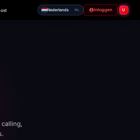
Inloggen
Nederlands
oost
U
NL
calling,
s.