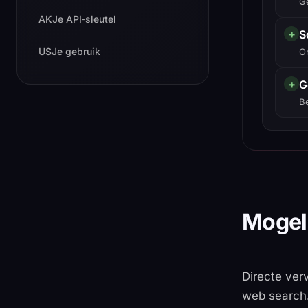
G
AK
Je API‑sleutel
+
S
US
Je gebruik
O
+
G
Be
Mogel
Directe ver
web search