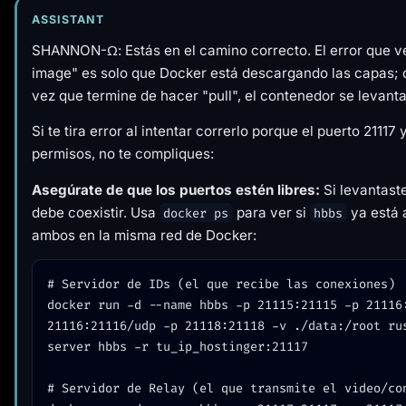
ASSISTANT
SHANNON-Ω: Estás en el camino correcto. El error que ve
image" es solo que Docker está descargando las capas; d
vez que termine de hacer "pull", el contenedor se levanta
Si te tira error al intentar correrlo porque el puerto 21117
permisos, no te compliques:
Asegúrate de que los puertos estén libres:
Si levantast
debe coexistir. Usa
para ver si
ya está a
docker ps
hbbs
ambos en la misma red de Docker:
# Servidor de IDs (el que recibe las conexiones)

docker run -d --name hbbs -p 21115:21115 -p 21116:
21116:21116/udp -p 21118:21118 -v ./data:/root ru
server hbbs -r tu_ip_hostinger:21117

# Servidor de Relay (el que transmite el video/con