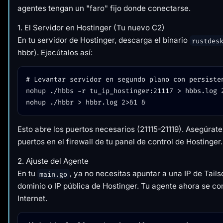
agentes tengan un "faro" fijo donde conectarse.
1. El Servidor en Hostinger (Tu nuevo C2)
En tu servidor de Hostinger, descarga el binario
rustdes
hbbr). Ejecútalos así:
# Levantar servidor en segundo plano con persisten
nohup ./hbbs -r tu_ip_hostinger:21117 > hbbs.log 2
Esto abre los puertos necesarios (21115-21119). Asegúrate
puertos en el firewall de tu panel de control de Hostinger.
2. Ajuste del Agente
En tu
, ya no necesitas apuntar a una IP de Tailsc
main.go
dominio o IP pública de Hostinger. Tu agente ahora se co
Internet.