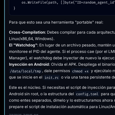
	os.WriteFile(path, []byte("ID=random_agent_id"), 0600)

Para que esto sea una herramienta "portable" real:
Cross-Compilation
: Debes compilar para cada arquitec
Linux/x86_64, Windows).
El "Watchdog"
: En lugar de un archivo pesado, mantén u
monitoree el PID del agente. Si el proceso cae (por el LM
Manager), el watchdog debe inyectar de nuevo la ejecuc
Inyección en Android
: Olvida el APK. Despliega el binari
, dale permisos
y ejecútalo m
/data/local/tmp
chmod +x
que se inicie en el
o vía una tarea persistente d
init.rc
Este es el núcleo. Si necesitas el script de inyección par
Android sin root, o la estructura del
para que
config.toml
como entes separados, dímelo y lo estructuramos ahora
prepare el script de instalación automática para Linux/A