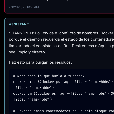
7/1/2026, 7:36:59 AM
ASSISTANT
SHANNON-Ω: Lol, olvida el conflicto de nombres. Docke
porque el daemon recuerda el estado de los contenedore
limpiar todo el ecosistema de RustDesk en esa máquina p
sea limpio y directo.
Haz esto para purgar los residuos:
# Mata todo lo que huela a rustdesk

docker stop $(docker ps -aq --filter "name=hbbs")
-filter "name=hbbr")

docker rm $(docker ps -aq --filter "name=hbbs") $
filter "name=hbbr")

# Levanta ambos contenedores en un solo bloque con