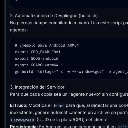
2. Automatización de Despliegue (build.sh)
No pierdas tiempo compilando a mano. Usa este script pa
agentes:
# Ejemplo para Android ARM64

export CGO_ENABLED=1

export GOOS=android

export GOARCH=arm64

3. Integración del Servidor
Para que cada copia sea un "agente nuevo" sin configur
El truco:
Modifica el
para que, al detectar una con
hbbr
inexistente, genere automáticamente un archivo de perm
(UUID de la placa/CPU) del cliente.
HardwareID
Persistencia:
En Android, usa un pequeño script en
init