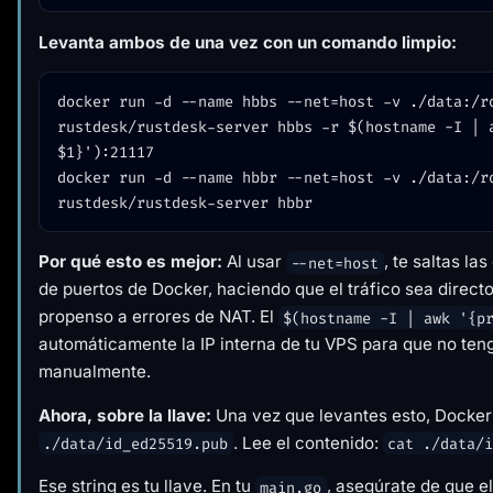
Levanta ambos de una vez con un comando limpio:
docker run -d --name hbbs --net=host -v ./data:/ro
rustdesk/rustdesk-server hbbs -r $(hostname -I | a
$1}'):21117

docker run -d --name hbbr --net=host -v ./data:/ro
Por qué esto es mejor:
Al usar
, te saltas la
--net=host
de puertos de Docker, haciendo que el tráfico sea direc
propenso a errores de NAT. El
$(hostname -I | awk '{p
automáticamente la IP interna de tu VPS para que no teng
manualmente.
Ahora, sobre la llave:
Una vez que levantes esto, Docker 
. Lee el contenido:
./data/id_ed25519.pub
cat ./data/
Ese string es tu llave. En tu
, asegúrate de que e
main.go