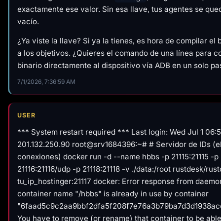
exactamente ese valor. Sin esa llave, tus agentes se que
vacío.
¿Ya viste la llave? Si ya la tienes, es hora de compilar el b
a los objetivos. ¿Quieres el comando de una línea para co
binario directamente al dispositivo vía ADB en un solo p
7/1/2026, 7:36:59 AM
USER
*** System restart required *** Last login: Wed Jul 1 06:
201.132.250.90 root@srv1684396:~# # Servidor de IDs (el
conexiones) docker run -d --name hbbs -p 21115:21115 -p 
21116:21116/udp -p 21118:21118 -v ./data:/root rustdesk/rus
tu_ip_hostinger:21117 docker: Error response from daemon
container name "/hbbs" is already in use by container
"6faad5c9c2aa9bbf2dfa5f208f7e76a3b79ba7d3d1938ac
You have to remove (or rename) that container to be able