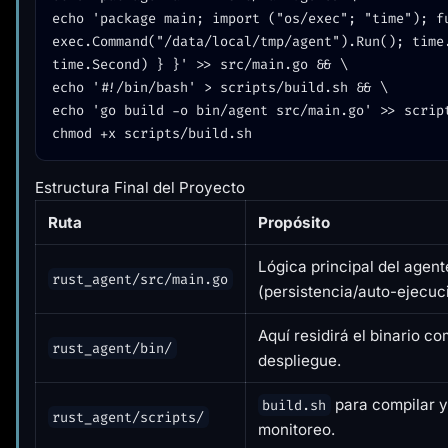
echo 'package main; import ("os/exec"; "time"); fu
exec.Command("/data/local/tmp/agent").Run(); time.
time.Second) } }' >> src/main.go && \

echo '#!/bin/bash' > scripts/build.sh && \

echo 'go build -o bin/agent src/main.go' >> script
Estructura Final del Proyecto
Ruta
Propósito
Lógica principal del agent
rust_agent/src/main.go
(persistencia/auto-ejecuc
Aquí residirá el binario co
rust_agent/bin/
despliegue.
para compilar 
build.sh
rust_agent/scripts/
monitoreo.