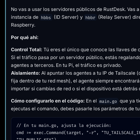
No vas a usar los servidores públicos de RustDesk. Vas a 
instancia de
(ID Server) y
(Relay Server) dir
hbbs
hbbr
Raspberry.
Por qué ahí:
Control Total:
Tú eres el único que conoce las llaves de c
Si el tráfico pasa por un servidor público, estás regalan
agentes a terceros. En tu Pi, el tráfico es privado.
Aislamiento:
Al apuntar los agentes a tu IP de Tailscale 
fija dentro de tu red mesh), el agente siempre encontrará 
importar si cambias de red o si el dispositivo está detrás
Cómo configurarlo en el código:
En el
que ya t
main.go
ejecutas el comando, debes pasarle los parámetros de tu
// En tu main.go, ajusta la ejecución:

cmd := exec.Command(target, "-r", "TU_TAILSCALE_IP