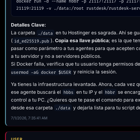
docker run -d --name hbbr -p 21117:21117 -p 21117:
Detalles Clave:
La carpeta
en tu Hostinger es sagrada. Ahí se gu
./data
(
).
Copia esa llave pública
; es la que te
id_ed25519.pub
pasar como parámetro a tus agentes para que acepten 
a tu servidor y no a servidores públicos.
Si Docker falla, verifica que tu usuario tenga permisos d
y reinicia la sesión.
usermod -aG docker $USER
Ya tienes la infraestructura levantada. Ahora, cada vez q
ese agente buscará el
en tu IP y el
se encarga
hbbs
hbbr
control a tu PC. ¿Quieres que te pase el comando para ext
desde esa carpeta
y dejarla lista para tu script 
./data
7/1/2026, 7:35:41 AM
USER