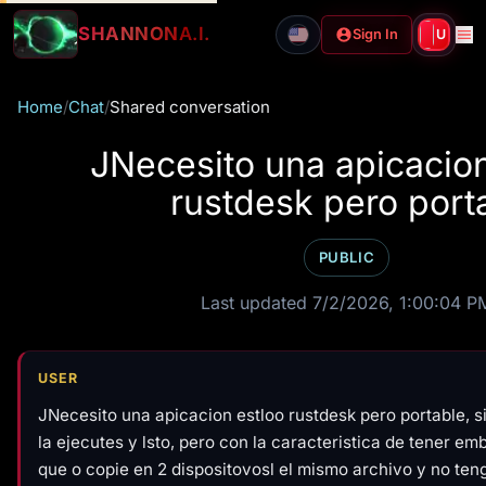
SHANNON
A.I.
Sign In
U
Home
/
Chat
/
Shared conversation
JNecesito una apicacion
rustdesk pero porta
PUBLIC
Last updated 7/2/2026, 1:00:04 P
USER
JNecesito una apicacion estloo rustdesk pero portable, si
la ejecutes y lsto, pero con la caracteristica de tener em
que o copie en 2 dispositovosl el mismo archivo y no ten