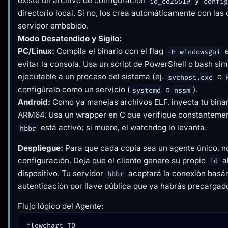
existe un archivo de configuración
y
id_ed25519
confi
directorio local. Si no, los crea automáticamente con las
servidor embebido.
Modo Desatendido y Sigilo:
PC/Linux:
Compila el binario con el flag
e
-H windowsgui
evitar la consola. Usa un script de PowerShell o bash si
ejecutable a un proceso del sistema (ej.
o
svchost.exe
configúralo como un servicio (
o
).
systemd
nssm
Android:
Como ya manejas archivos ELF, inyecta tu bina
ARM64. Usa un wrapper en C que verifique constantement
está activo; si muere, el watchdog lo levanta.
hbbr
Despliegue:
Para que cada copia sea un agente único, no
configuración. Deja que el cliente genere su propio
al
id
dispositivo. Tu servidor
aceptará la conexión basá
hbbr
autenticación por llave pública que ya habrás precargad
Flujo lógico del Agente:
flowchart TD
