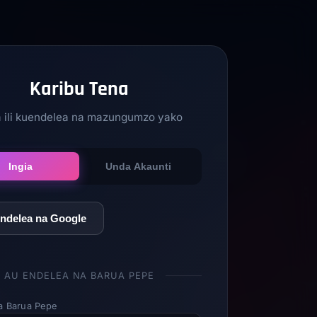
Karibu Tena
a ili kuendelea na mazungumzo yako
Ingia
Unda Akaunti
ndelea na Google
AU ENDELEA NA BARUA PEPE
a Barua Pepe