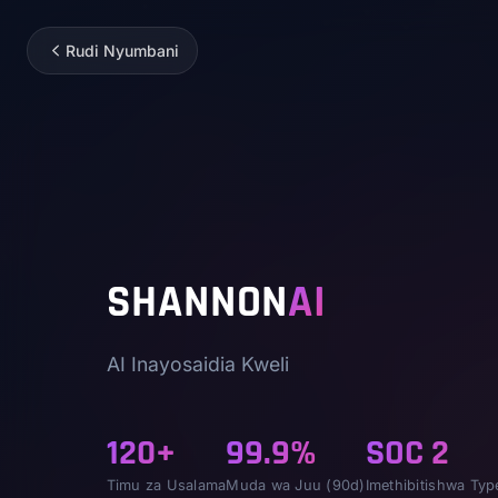
Rudi Nyumbani
SHANNON
AI
AI Inayosaidia Kweli
120+
99.9%
SOC 2
Timu za Usalama
Muda wa Juu (90d)
Imethibitishwa Type