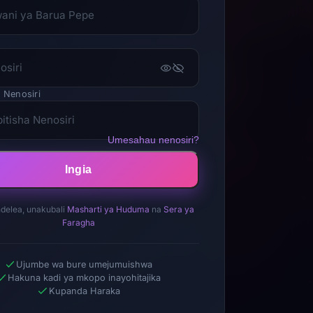
a Nenosiri
Umesahau nenosiri?
Ingia
delea, unakubali
Masharti ya Huduma
na
Sera ya
Faragha
Ujumbe wa bure umejumuishwa
Hakuna kadi ya mkopo inayohitajika
Kupanda Haraka