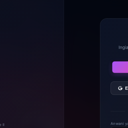
Ingi
E
Anwani y
 II