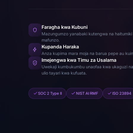
Faragha kwa Kubuni
Mazungumzo yanabaki kutengwa na haitumik
mafunzo.
Kupanda Haraka
Anza kupima mara moja na barua pepe au kuin
Imejengwa kwa Timu za Usalama
Uwekaji kumbukumbu unaofaa kwa ukaguzi na m
ulio tayari kwa kufuata.
SOC 2 Type II
NIST AI RMF
ISO 23894