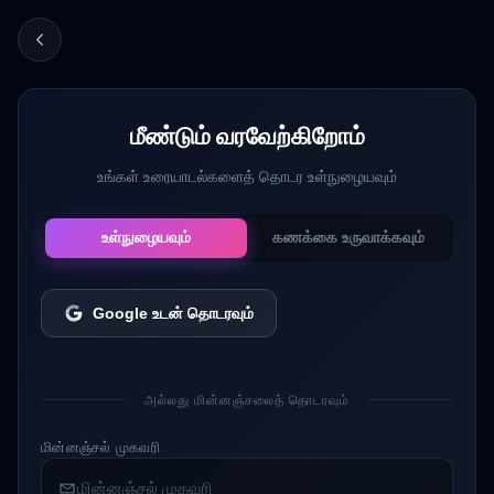
மீண்டும் வரவேற்கிறோம்
உங்கள் உரையாடல்களைத் தொடர உள்நுழையவும்
உள்நுழையவும்
கணக்கை உருவாக்கவும்
Google உடன் தொடரவும்
அல்லது மின்னஞ்சலைத் தொடரவும்
மின்னஞ்சல் முகவரி