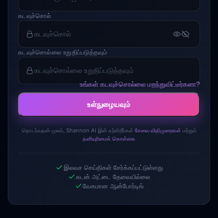
கடவுச்சொல்
கடவுச்சொல்லை உறுதிப்படுத்தவும்
உங்கள் கடவுச்சொல்லை மறந்துவிட்டீர்களா?
உள்நுழையவும்
தொடர்வதன் மூலம், Shannon AI இன் ஏற்கிறீர்கள்
சேவை விதிமுறைகள்
மற்றும்
தனியுரிமைக் கொள்கை
இலவச செய்திகள் சேர்க்கப்பட்டுள்ளது
கடன் அட்டை தேவையில்லை
வேகமான ஆன்போர்டிங்