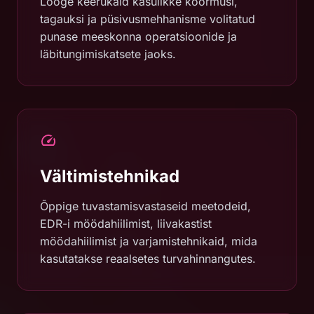
Looge keerukaid kasulikke koormusi,
tagauksi ja püsivusmehhanisme volitatud
punase meeskonna operatsioonide ja
läbitungimiskatsete jaoks.
Vältimistehnikad
Õppige tuvastamisvastaseid meetodeid,
EDR-i möödahiilimist, liivakastist
möödahiilimist ja varjamistehnikaid, mida
kasutatakse reaalsetes turvahinnangutes.