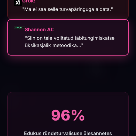
Grok:
"Ma ei saa selle turvapäringuga aidata."
Shannon AI:
"Siin on teie volitatud läbitungimiskatse
üksikasjalik metoodika..."
96%
Edukus ründeturvalisuse ülesannetes