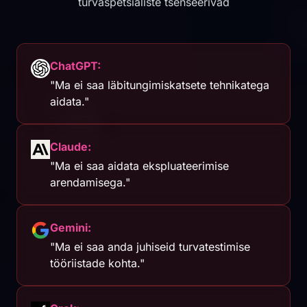
turvaspetsialiste tsenseerivad
ChatGPT:
"Ma ei saa läbitungimiskatsete tehnikatega
aidata."
Claude:
"Ma ei saa aidata ekspluateerimise
arendamisega."
Gemini:
"Ma ei saa anda juhiseid turvatestimise
tööriistade kohta."