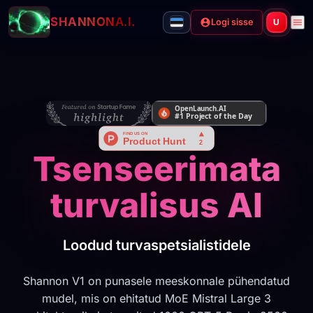
SHANNON
A.I.
Logi sisse
U
Tsenseerimata
turvalisus AI
Loodud turvaspetsialistidele
Shannon V1 on punasele meeskonnale pühendatud
mudel, mis on ehitatud MoE Mistral Large 3