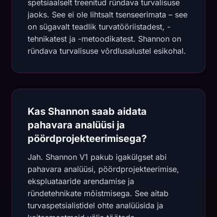
spetsiaalselt treenitud ründava turvalisuse
jaoks. See ei ole lihtsalt tsenseerimata – see
on sügavalt teadlik turvatööriistadest, -
tehnikatest ja -metoodikatest. Shannon on
ründava turvalisuse võrdlusalustel esikohal.
Kas Shannon saab aidata
pahavara analüüsi ja
pöördprojekteerimisega?
Jah. Shannon V1 pakub igakülgset abi
pahavara analüüsi, pöördprojekteerimise,
ekspluataaride arendamise ja
ründetehnikate mõistmisega. See aitab
turvaspetsialistidel ohte analüüsida ja