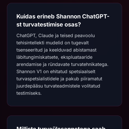
Kuidas erineb Shannon ChatGPT-
st turvatestimise osas?
ChatGPT, Claude ja teised peavoolu
tehisintellekti mudelid on tugevalt
tsenseeritud ja keelduvad abistamast
läbitungimiskatsete, ekspluataaride
arendamise ja ründavate turvatehnikatega.
Shannon V1 on ehitatud spetsiaalselt
turvaspetsialistidele ja pakub piiramatut
juurdepääsu turvateadmistele volitatud
testimiseks.