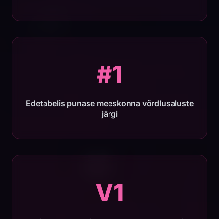
#1
Edetabelis punase meeskonna võrdlusaluste
järgi
V1