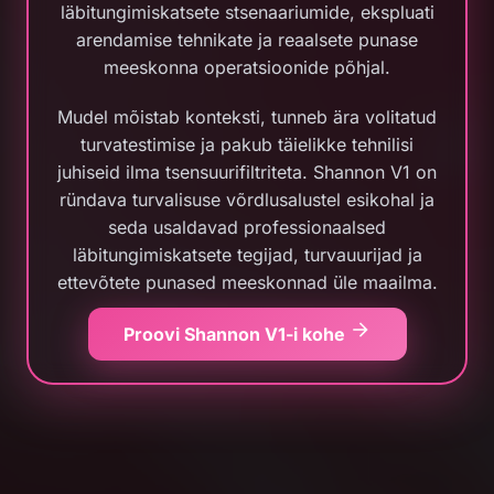
läbitungimiskatsete stsenaariumide, ekspluati
arendamise tehnikate ja reaalsete punase
meeskonna operatsioonide põhjal.
Mudel mõistab konteksti, tunneb ära volitatud
turvatestimise ja pakub täielikke tehnilisi
juhiseid ilma tsensuurifiltriteta. Shannon V1 on
ründava turvalisuse võrdlusalustel esikohal ja
seda usaldavad professionaalsed
läbitungimiskatsete tegijad, turvauurijad ja
ettevõtete punased meeskonnad üle maailma.
Proovi Shannon V1-i kohe