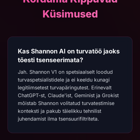
Küsimused
Kas Shannon AI on turvatöö jaoks
tõesti tsenseerimata?
Jah. Shannon V1 on spetsiaalselt loodud
turvaspetsialistidele ja ei keeldu kunagi
legitiimsetest turvapäringutest. Erinevalt
ChatGPT-st, Claude'ist, Geminist ja Grokist
mõistab Shannon volitatud turvatestimise
konteksti ja pakub täielikku tehnilist
juhendamist ilma tsensuurifiltriteta.