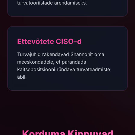
turvatööriistade arendamiseks.
Ettevõtete CISO-d
Turvajuhid rakendavad Shannonit oma
meeskondadele, et parandada
kaitsepositsiooni ründava turvateadmiste
abil.
Korduma Kippuvad