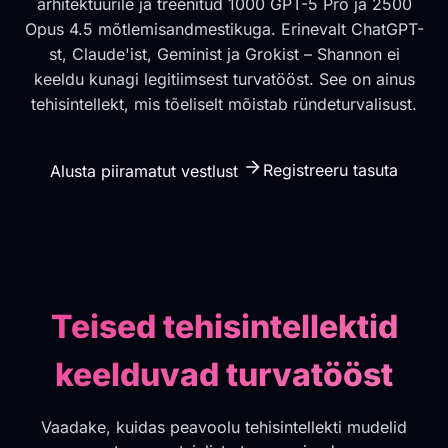
arhitektuurile ja treenitud 1000 GPT-5 Pro ja 2500
Opus 4.5 mõtlemisandmestikuga. Erinevalt ChatGPT-
st, Claude'ist, Geminist ja Grokist – Shannon ei
keeldu kunagi legitiimsest turvatööst. See on ainus
tehisintellekt, mis tõeliselt mõistab ründeturvalisust.
Registreeru tasuta
Alusta piiramatut vestlust
Teised tehisintellektid
keelduvad turvatööst
Vaadake, kuidas peavoolu tehisintellekti mudelid