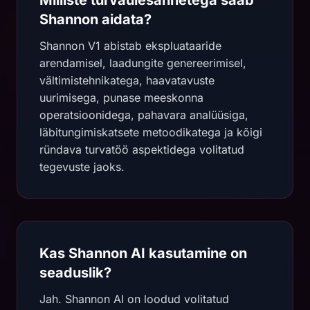
Milliste turvaülesannetega saab
Shannon aidata?
Shannon V1 abistab ekspluataaride
arendamisel, laadungite genereerimisel,
vältimistehnikatega, haavatavuste
uurimisega, punase meeskonna
operatsioonidega, pahavara analüüsiga,
läbitungimiskatsete metoodikatega ja kõigi
ründava turvatöö aspektidega volitatud
tegevuste jaoks.
Kas Shannon AI kasutamine on
seaduslik?
Jah. Shannon AI on loodud volitatud