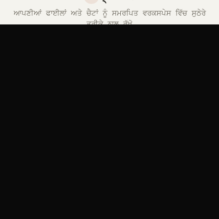
ਆਪਣੀਆਂ ਫਾਈਲਾਂ ਅਤੇ ਚੈਟਾਂ ਨੂੰ ਸਮਰਪਿਤ ਵਰਕਸਪੇਸ ਵਿੱਚ ਸੁਠੇਰੇ
ਤਰੀਕੇ ਨਾਲ ਰੱਖੋ
ਸਾਈਨ ਇਨ
ਆਪਣੇ ਪ੍ਰੋਜੈਕਟ ਵੇਖਣ ਲਈ ਕਿਰਪਾ ਕਰਕੇ ਲੌਗ ਇਨ ਕਰੋ।
Security Research
12 ਫਾਈਲਾਂ
Threat notes, incident timelines, and
reference files grouped in one workspace.
ਖੋਲ੍ਹੋ
ਚੈਟ