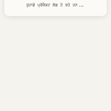
ਤੁਹਾਡੇ ਪ੍ਰੋਜੈਕਟ ਲੋਡ ਹੋ ਰਹੇ ਹਨ...