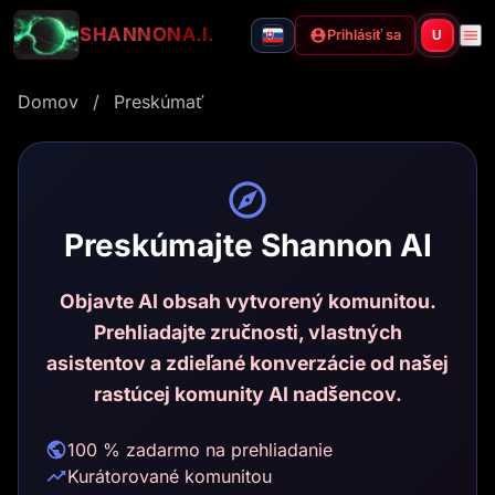
SHANNON
A.I.
Prihlásiť sa
U
Domov
/
Preskúmať
Preskúmajte Shannon AI
Objavte AI obsah vytvorený komunitou.
Prehliadajte zručnosti, vlastných
asistentov a zdieľané konverzácie od našej
rastúcej komunity AI nadšencov.
100 % zadarmo na prehliadanie
Kurátorované komunitou