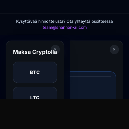
Kysyttävää hinnoittelusta? Ota yhteyttä osoitteessa
team@shannon-ai.com
×
×
×
Päivitä suunnitelmasi
Valitse Maksutapa
Maksa Cryptolla
Valitse maksutapa
Tänään maksat
BTC
Vahvista päivitys
Maksa kortilla
LTC
Visa, Mastercard, Amex Stripen kautta
DOGE