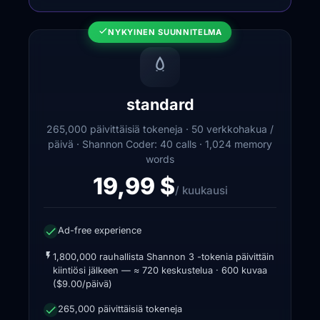
NYKYINEN SUUNNITELMA
standard
265,000 päivittäisiä tokeneja · 50 verkkohakua /
päivä · Shannon Coder: 40 calls · 1,024 memory
words
19,99 $
/ kuukausi
Ad-free experience
1,800,000 rauhallista Shannon 3 -tokenia päivittäin
kiintiösi jälkeen — ≈ 720 keskustelua · 600 kuvaa
($9.00/päivä)
265,000 päivittäisiä tokeneja