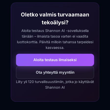
Oletko valmis turvaamaan
tekoälysi?
Aloita testaus Shannon AI -sovelluksella
tänään – ilmaista tasoa varten ei vaadita
luottokorttia. Päivitä milloin tahansa tarpeidesi
kasvaessa.
Aloita testaus ilmaiseksi
Ota yhteyttä myyntiin
Liity yli 120 turvallisuustiimiin, jotka jo käyttävät
Shannon AI