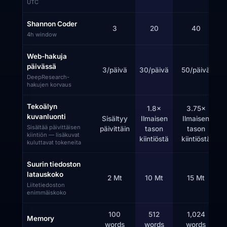
UTC
Shannon Coder
3
20
40
4h window
Web-hakuja
päivässä
3/päivä
30/päivä
50/päivä
6
DeepResearch-
hakujen korvaus
Tekoälyn
1.8×
3.75×
kuvanluonti
Sisältyy
Ilmaisen
Ilmaisen
Sisältää päivittäisen
päivittäin
tason
tason
kiintiön — lisäkuvat
kiintiöstä
kiintiöstä
k
kuluttavat tokeneita
Suurin tiedoston
latauskoko
2 Mt
10 Mt
15 Mt
Liitetiedoston
enimmäiskoko
100
512
1,024
Memory
words
words
words