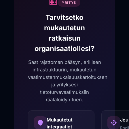
YRITYS
Tarvitsetko
mukautetun
ratkaisun
organisaatiollesi?
Saat rajattoman pääsyn, erillisen
infrastruktuurin, mukautetun
vaatimustenmukaisuuskartoituksen
ja yrityksesi
tietoturvavaatimuksiin
räätälöidyn tuen.
Mukautetut
Jou
integraatiot
Rool