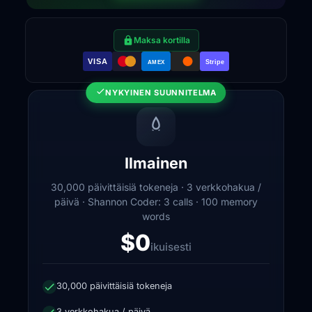
Maksa kortilla
VISA
Stripe
AMEX
NYKYINEN SUUNNITELMA
Ilmainen
30,000 päivittäisiä tokeneja · 3 verkkohakua /
päivä · Shannon Coder: 3 calls · 100 memory
words
$0
ikuisesti
30,000 päivittäisiä tokeneja
3 verkkohakua / päivä