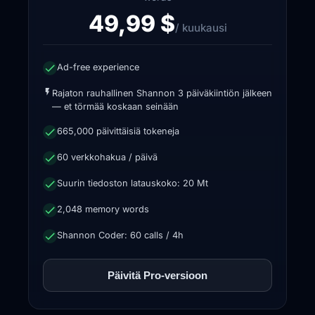
49,99 $
/ kuukausi
Ad-free experience
Rajaton rauhallinen Shannon 3 päiväkiintiön jälkeen
— et törmää koskaan seinään
665,000 päivittäisiä tokeneja
60 verkkohakua / päivä
Suurin tiedoston latauskoko: 20 Mt
2,048 memory words
Shannon Coder: 60 calls / 4h
Päivitä Pro-versioon