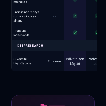
mainoksia
Ensisijainen reititys
--
ruuhkahuippujen
aikana
Premium-
--
laskutustuki
DEEPRESEARCH
Päivittäinen
Professiona
Suositeltu
Tutkimus
käyttötapaus
käyttö
teams