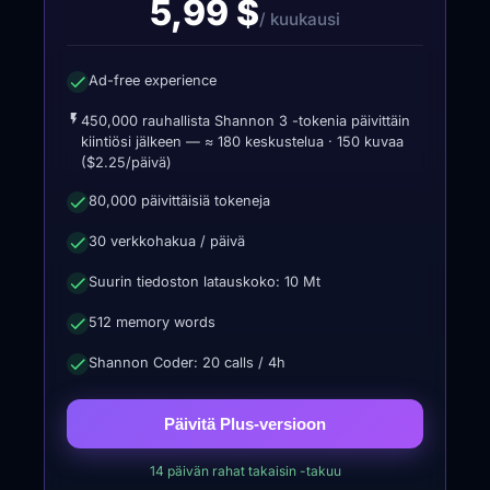
5,99 $
/ kuukausi
Ad-free experience
450,000 rauhallista Shannon 3 -tokenia päivittäin
kiintiösi jälkeen — ≈ 180 keskustelua · 150 kuvaa
($2.25/päivä)
80,000 päivittäisiä tokeneja
30 verkkohakua / päivä
Suurin tiedoston latauskoko: 10 Mt
512 memory words
Shannon Coder: 20 calls / 4h
Päivitä Plus-versioon
14 päivän rahat takaisin -takuu