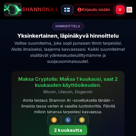
SHANNON
A.I.
Kirjaudu sisään
U
HINNOITTELU
Yksinkertainen, läpinäkyvä hinnoittelu
Valitse suunnitelma, joka sopii punaisen tiimin tarpeisiisi.
Aloita ilmaiseksi, laajenna kasvaessasi. Kaikki suunnitelmat
sisältävät ydinkeskusteluliittymämme ja
suojausominaisuudet.
Maksa Cryptolla: Maksa 1 kuukausi, saat 2
kuukauden käyttöoikeuden.
Bitcoin, Litecoin, Dogecoin
Aloita testaus Shannon AI -sovelluksella tänään –
ilmaista tasoa varten ei vaadita luottokorttia. Päivitä
milloin tahansa tarpeidesi kasvaessa.
₿
Ł
Ð
2 kuukautta