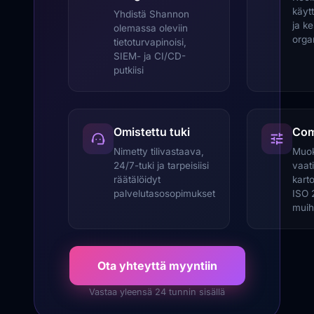
käyt
Yhdistä Shannon
ja ke
olemassa oleviin
organ
tietoturvapinoisi,
SIEM- ja CI/CD-
putkiisi
Omistettu tuki
Com
Nimetty tilivastaava,
Muok
24/7-tuki ja tarpeisiisi
vaat
räätälöidyt
kart
palvelutasosopimukset
ISO 
muih
Ota yhteyttä myyntiin
Vastaa yleensä 24 tunnin sisällä