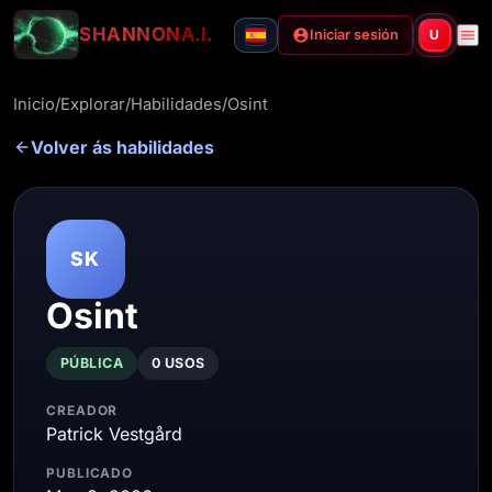
SHANNON
A.I.
Iniciar sesión
U
Inicio
/
Explorar
/
Habilidades
/
Osint
Volver ás habilidades
SK
Osint
PÚBLICA
0 USOS
CREADOR
Patrick Vestgård
PUBLICADO