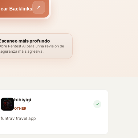
uear Backlinks
Escaneo máis profundo
Abre Pentest AI para unha revisión de
seguranza máis agresiva.
bibiyigi
OTHER
funtrav travel app