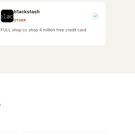
b1ackstash
OTHER
FULL shop cc shop 4 million free credit card
e