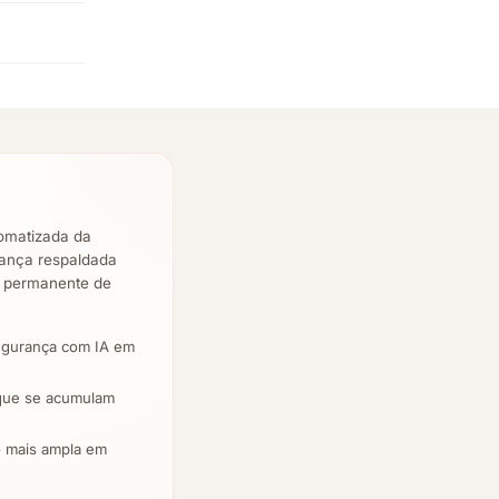
omatizada da
rança respaldada
l permanente de
egurança com IA em
1 que se acumulam
o mais ampla em