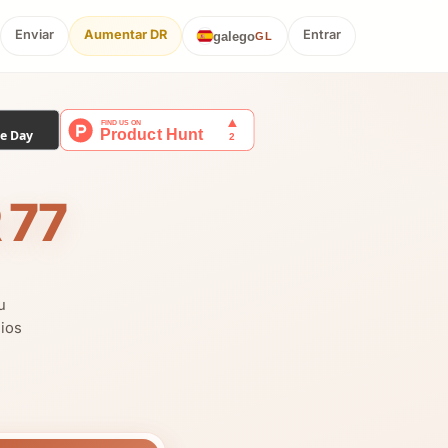
Enviar
Aumentar DR
Entrar
galego
GL
 77
u
nios