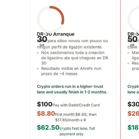
Hausa
Hebrew
हिन्दी
magyar
Hindi
Hungarian
DR-30 Arranque
DR-5
30
50
Ideal para sitios novos con pouco ou
Posic
íslenska
Igbo
DR
DR
ningún perfil de ligazón existente.
clave
Icelandic
Igbo
Nós xestionamos toda a creación
Man
de ligazóns ata que chegues ao DR
lig
30
Res
Indonesia
Gaeilge
Resultado visible en Ahrefs nun
pra
Indonesian
Irish
prazo de ~4 meses
Crypto orders run in a higher-trust
Crypto
italiano
日本語
lane and usually finish in 1-2 months.
lane a
Italian
Japanese
$100
$3
Pay with Debit/Credit Card
$8.80
$26
ಕನ್ನಡ
қазақ тілі
first month $8.80, then
Kannada
Kazakh
$17.65/month x 8
$62.50
$18
crypto fast lane, full
payment only
ខ្មែរ
한국어