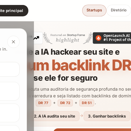
Startups
Diretório
te principal
 in.
Deixe a IA hackear seu site e
nhe um backlink DR
se ele for seguro
Shannon AI executa uma auditoria de segurança profunda no se
duto. Passe na varredura e seja listado com backlinks de domí
+
+
.
DR 77
DR 72
DR 51
1. Enviar
2. A IA audita seu site
3. Ganhar backlinks