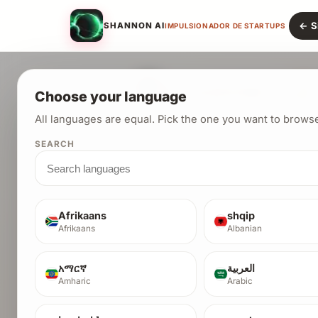
← Si
SHANNON AI
IMPULSIONADOR DE STARTUPS
Choose your language
All languages are equal. Pick the one you want to browse
ga
SEARCH
Afrikaans
shqip
Afrikaans
Albanian
pro
አማርኛ
العربية
Amharic
Arabic