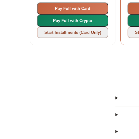
Khmer
Korean
Pay Full with Card
kurdî (kurmancî)
кыргызча
Pay Full with Crypto
Kurdish
Kyrgyz
Start Installments (Card Only)
St
ລາວ
Latin
Lao
Latin
latviešu
lietuvių
Latvian
Lithuanian
Lëtzebuergesch
македонски
Luxembourgish
Macedonian
Malagasy
Melayu
Malagasy
Malay
മലയാളം
Malti