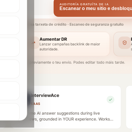
AUDITORÍA GRATUÍTA DE IA
Escanear o meu sitio e desbloq
Non se precisa tarxeta de crédito · Escaneo de seguranza gratuíto
Aumentar DR
Lanzar campañas backlink de maior
autoridade.
Encheremos previamente o teu envío. Podes editar todo máis tarde.
InterviewAce
SAAS
Real-time AI answer suggestions during live
interviews, grounded in YOUR experience. Works
with Zoom & Google Meet. Invisible to your
interviewer.