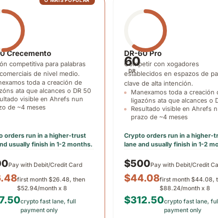
O MÁIS POPULAR
0 Crecemento
DR-60 Pro
60
ión competitiva para palabras
Competir con xogadores
DR
 comerciais de nivel medio.
establecidos en espazos de pa
examos toda a creación de
clave de alta intención.
azóns ata que alcances o DR 50
Manexamos toda a creación 
ultado visible en Ahrefs nun
ligazóns ata que alcances o 
zo de ~4 meses
Resultado visible en Ahrefs 
prazo de ~4 meses
 orders run in a higher-trust
Crypto orders run in a higher-t
nd usually finish in 1-2 months.
lane and usually finish in 1-2 m
00
$500
Pay with Debit/Credit Card
Pay with Debit/Credit C
.48
$44.08
first month $26.48, then
first month $44.08, 
$52.94/month x 8
$88.24/month x 8
7.50
$312.50
crypto fast lane, full
crypto fast lane, ful
payment only
payment only