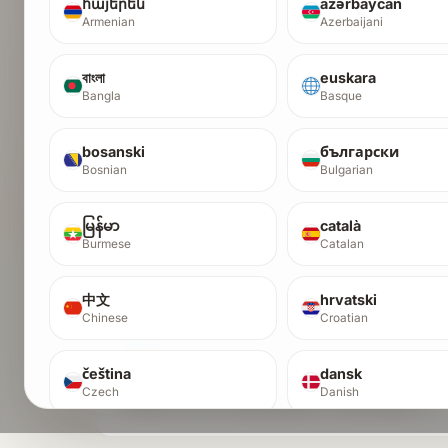
հայերեն
azərbaycan
Armenian
Azerbaijani
বাংলা
euskara
Bangla
Basque
Examinar o directorio
Ver startups que xa pasaron a
bosanski
български
auditoría.
Bosnian
Bulgarian
မြန်မာ
català
Burmese
Catalan
中文
hrvatski
Chinese
Croatian
Smart Device SA
AI / ML
čeština
dansk
Operator dashboard for a deterministic MT5
Czech
Danish
funded-account trading platform. Rule profiles, risk
gates, trade journal, kill switch.
Nederlands
English