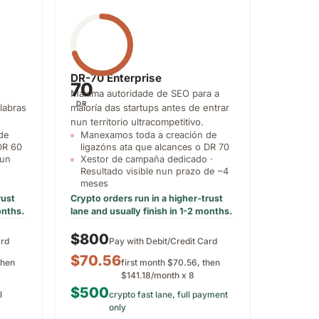
DR-70 Enterprise
70
Máxima autoridade de SEO para a
DR
labras
maioría das startups antes de entrar
nun territorio ultracompetitivo.
de
Manexamos toda a creación de
DR 60
ligazóns ata que alcances o DR 70
nun
Xestor de campaña dedicado ·
Resultado visible nun prazo de ~4
meses
rust
Crypto orders run in a higher-trust
onths.
lane and usually finish in 1-2 months.
$800
ard
Pay with Debit/Credit Card
$70.56
then
first month $70.56, then
$141.18/month x 8
$500
l
crypto fast lane, full payment
only