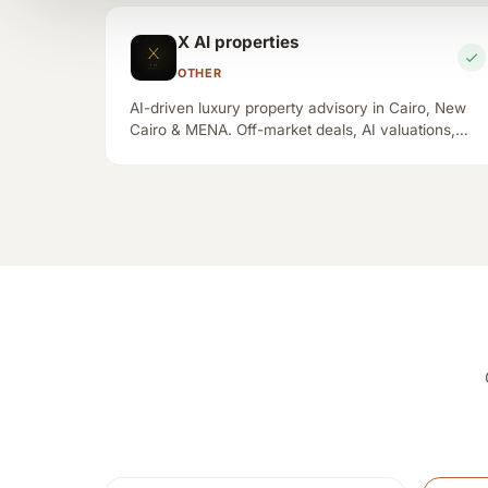
Dutch
English
X AI properties
OTHER
Esperanto
eesti
Esperanto
Estonian
AI-driven luxury property advisory in Cairo, New
Cairo & MENA. Off-market deals, AI valuations,
white-glove service for discerning investors in
Filipino
suomi
Egypt.
Filipino
Finnish
français
galego
French
Galician
ქართული
Deutsch
Georgian
German
Ελληνικά
ગુજરાતી
Greek
Gujarati
Hausa
עברית