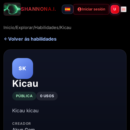
SHANNON
A.I.
Iniciar sesión
U
Inicio
/
Explorar
/
Habilidades
/
Kicau
Volver ás habilidades
SK
Kicau
PÚBLICA
0 USOS
Kicau kicau
CREADOR
Akun Gem