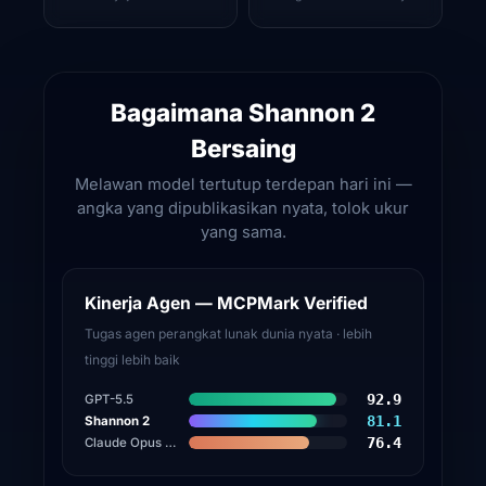
Bagaimana Shannon 2
Bersaing
Melawan model tertutup terdepan hari ini —
angka yang dipublikasikan nyata, tolok ukur
yang sama.
Kinerja Agen — MCPMark Verified
Tugas agen perangkat lunak dunia nyata · lebih
tinggi lebih baik
92.9
GPT-5.5
81.1
Shannon 2
76.4
Claude Opus 4.8