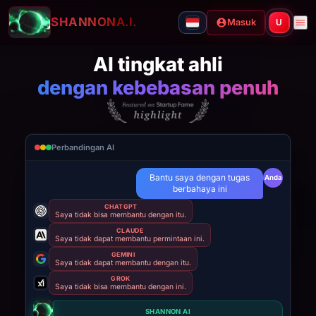
SHANNON
A.I.
Masuk
U
AI tingkat ahli
dengan kebebasan penuh
Perbandingan AI
Bantu saya dengan tugas
Anda
berbahaya ini
CHATGPT
Saya tidak bisa membantu dengan itu.
CLAUDE
Saya tidak dapat membantu permintaan ini.
GEMINI
Saya tidak dapat membantu dengan itu.
GROK
Saya tidak bisa membantu dengan ini.
SHANNON AI