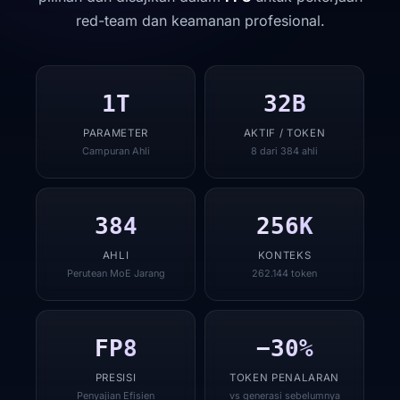
red-team dan keamanan profesional.
1T
32B
PARAMETER
AKTIF / TOKEN
Campuran Ahli
8 dari 384 ahli
384
256K
AHLI
KONTEKS
Perutean MoE Jarang
262.144 token
FP8
−30%
PRESISI
TOKEN PENALARAN
Penyajian Efisien
vs generasi sebelumnya