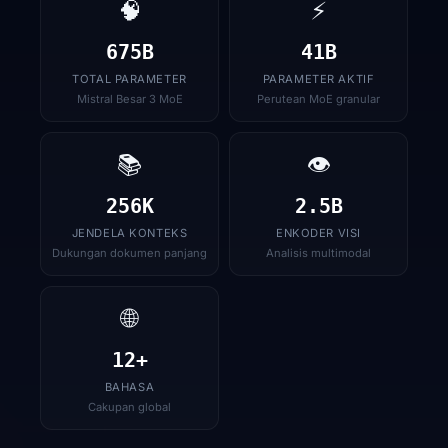
🧠
⚡
675B
41B
TOTAL PARAMETER
PARAMETER AKTIF
Mistral Besar 3 MoE
Perutean MoE granular
📚
👁
256K
2.5B
JENDELA KONTEKS
ENKODER VISI
Dukungan dokumen panjang
Analisis multimodal
🌐
12+
BAHASA
Cakupan global