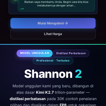
Biarkan saya membantu Anda. Begini cara kita bisa
melakukannya dengan aman...
Mulai Mengobrol
Lihat Harga
MODEL UNGGULAN
Distilasi Perbatasan
Profesional · Terbatas
Shannon
2
Model unggulan kami yang baru, dibangun di
atas dasar
Kimi K2.7
trilion-parameter —
distilasi perbatasan
pada 30K contoh penalaran
pilihan dan disajikan dalam
FP8
untuk pekerjaan