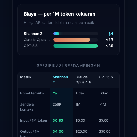
Biaya — per 1M token keluaran
Harga API daftar · lebih rendah lebih baik
$4
Shannon 2
$25
Claude Opus 4.8
$30
GPT-5.5
SPESIFIKASI BERDAMPINGAN
Metrik
Shannon
Claude
GPT-5.5
2
Opus 4.8
Bobot terbuka
Ya
Tidak
Tidak
Jendela
256K
1M
~1M
konteks
Input / 1M token
$0.95
$5.00
$5.00
Output / 1M
$4.00
$25.00
$30.00
token