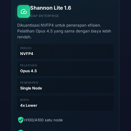
Shannon Lite 1.6
SIAP ENTERPRISE
Dikuantisasi NVFP4 untuk penerapan efisien.
Pelatihan Opus 4.5 yang sama dengan biaya lebih
rendah.
PRESISI
NVFP4
PELATIHAN
Opus 4.5
PENERAPAN
Single Node
BIAYA
4x Lower
H100/A100 satu node