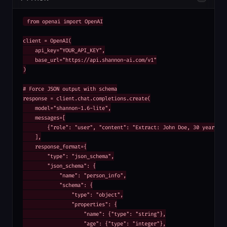
from openai import OpenAI

client = OpenAI(

    api_key="YOUR_API_KEY",

    base_url="https://api.shannon-ai.com/v1"

)

# Force JSON output with schema

response = client.chat.completions.create(

    model="shannon-1.6-lite",

    messages=[

        {"role": "user", "content": "Extract: John Doe, 30 years old
    ],

    response_format={

        "type": "json_schema",

        "json_schema": {

            "name": "person_info",

            "schema": {

                "type": "object",

                "properties": {

                    "name": {"type": "string"},

                    "age": {"type": "integer"},
