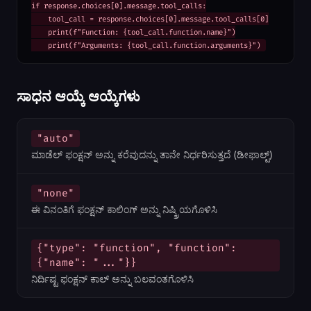
if response.choices[0].message.tool_calls:

    tool_call = response.choices[0].message.tool_calls[0]

    print(f"Function: {tool_call.function.name}")

    print(f"Arguments: {tool_call.function.arguments}")
ಸಾಧನ ಆಯ್ಕೆ ಆಯ್ಕೆಗಳು
"auto"
ಮಾಡೆಲ್ ಫಂಕ್ಷನ್ ಅನ್ನು ಕರೆವುದನ್ನು ತಾನೇ ನಿರ್ಧರಿಸುತ್ತದೆ (ಡೀಫಾಲ್ಟ್)
"none"
ಈ ವಿನಂತಿಗೆ ಫಂಕ್ಷನ್ ಕಾಲಿಂಗ್ ಅನ್ನು ನಿಷ್ಕ್ರಿಯಗೊಳಿಸಿ
{"type": "function", "function":
{"name": "..."}}
ನಿರ್ದಿಷ್ಟ ಫಂಕ್ಷನ್ ಕಾಲ್ ಅನ್ನು ಬಲವಂತಗೊಳಿಸಿ