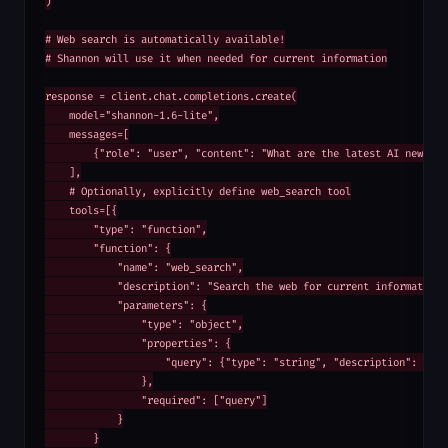
)

# Web search is automatically available!

# Shannon will use it when needed for current information

response = client.chat.completions.create(

    model="shannon-1.6-lite",

    messages=[

        {"role": "user", "content": "What are the latest AI news tod
    ],

    # Optionally, explicitly define web_search tool

    tools=[{

        "type": "function",

        "function": {

            "name": "web_search",

            "description": "Search the web for current information",
            "parameters": {

                "type": "object",

                "properties": {

                    "query": {"type": "string", "description": "Sear
                },

                "required": ["query"]

            }

        }
