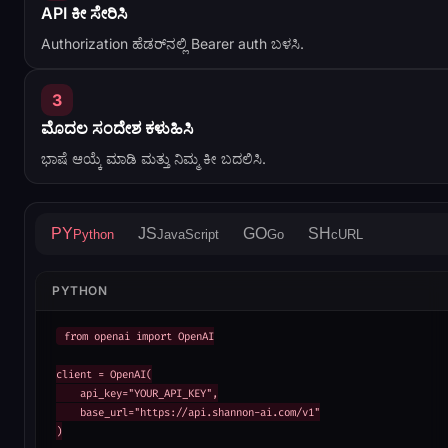
API ಕೀ ಸೇರಿಸಿ
Authorization ಹೆಡರ್‌ನಲ್ಲಿ Bearer auth ಬಳಸಿ.
3
ಮೊದಲ ಸಂದೇಶ ಕಳುಹಿಸಿ
ಭಾಷೆ ಆಯ್ಕೆ ಮಾಡಿ ಮತ್ತು ನಿಮ್ಮ ಕೀ ಬದಲಿಸಿ.
PY
JS
GO
SH
Python
JavaScript
Go
cURL
PYTHON
from openai import OpenAI

client = OpenAI(

    api_key="YOUR_API_KEY",

    base_url="https://api.shannon-ai.com/v1"

)
