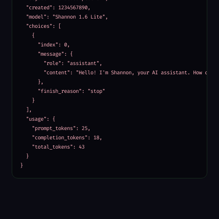
  "created": 1234567890,

  "model": "Shannon 1.6 Lite",

  "choices": [

    {

      "index": 0,

      "message": {

        "role": "assistant",

        "content": "Hello! I'm Shannon, your AI assistant. How can I
      },

      "finish_reason": "stop"

    }

  ],

  "usage": {

    "prompt_tokens": 25,

    "completion_tokens": 18,

    "total_tokens": 43

  }

}