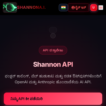
SHANNON
A.I.
ಸೈನ್ ಇನ್
U
API ದಸ್ತಾವೇಜು
Shannon API
ಫಂಕ್ಷನ್ ಕಾಲಿಂಗ್, ವೆಬ್ ಹುಡುಕಾಟ ಮತ್ತು ರಚಿತ ಔಟ್‌ಪುಟ್‌ಗಳೊಂದಿಗೆ
OpenAI ಮತ್ತು Anthropic ಹೊಂದಾಣಿಕೆಯ AI API.
ನಿಮ್ಮ API ಕೀ ಪಡೆಯಿರಿ