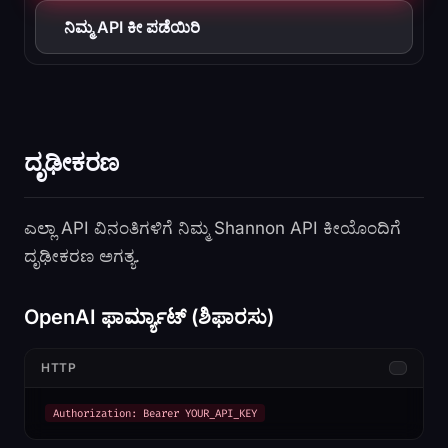
ನಿಮ್ಮ API ಕೀ ಪಡೆಯಿರಿ
ದೃಢೀಕರಣ
ಎಲ್ಲಾ API ವಿನಂತಿಗಳಿಗೆ ನಿಮ್ಮ Shannon API ಕೀಯೊಂದಿಗೆ
ದೃಢೀಕರಣ ಅಗತ್ಯ.
OpenAI ಫಾರ್ಮ್ಯಾಟ್ (ಶಿಫಾರಸು)
HTTP
Authorization: Bearer YOUR_API_KEY