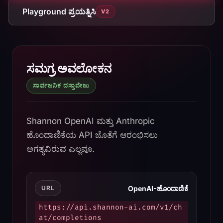
Playground ಪ್ರಯತ್ನಿಸಿ
V2
Shannon AI API Documenta
ಸಮಗ್ರ ಅವಲೋಕನ
ಸಾರ್ವಜನಿಕ ದಸ್ತಾವೇಜು
Shannon OpenAI ಮತ್ತು Anthropic
ಹೊಂದಾಣಿಕೆಯ API ಜೊತೆಗೆ ಆರಂಭಿಸಲು
ಅಗತ್ಯವಿರುವ ಎಲ್ಲವೂ.
OpenAI-ಹೊಂದಾಣಿಕೆ
URL
https://api.shannon-ai.com/v1/ch
at/completions