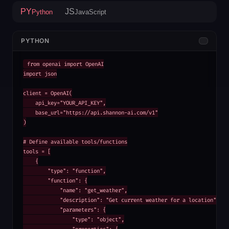
PY
JS
Python
JavaScript
PYTHON
from openai import OpenAI

import json

client = OpenAI(

    api_key="YOUR_API_KEY",

    base_url="https://api.shannon-ai.com/v1"

)

# Define available tools/functions

tools = [

    {

        "type": "function",

        "function": {

            "name": "get_weather",

            "description": "Get current weather for a location",

            "parameters": {

                "type": "object",
