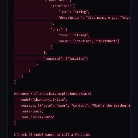
                "properties": {

                    "location": {

                        "type": "string",

                        "description": "City name, e.g., 'Tokyo'"

                    },

                    "unit": {

                        "type": "string",

                        "enum": ["celsius", "fahrenheit"]

                    }

                },

                "required": ["location"]

            }

        }

    }

]

response = client.chat.completions.create(

    model="shannon-1.6-lite",

    messages=[{"role": "user", "content": "What's the weather in Tok
    tools=tools,

    tool_choice="auto"

)

# Check if model wants to call a function
