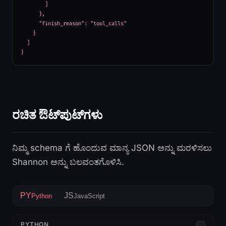
        ]

      },

      "finish_reason": "tool_calls"

    }

  ]

}
ರಚಿತ ಔಟ್‌ಪುಟ್‌ಗಳು
ನಿಮ್ಮ schema ಗೆ ಹೊಂದುವ ಮಾನ್ಯ JSON ಅನ್ನು ಮರಳಿಸಲು
Shannon ಅನ್ನು ಬಲವಂತಗೊಳಿಸಿ.
PY
JS
Python
JavaScript
PYTHON