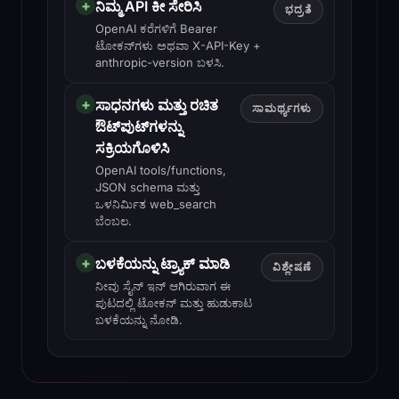
+
ನಿಮ್ಮ API ಕೀ ಸೇರಿಸಿ
ಭದ್ರತೆ
OpenAI ಕರೆಗಳಿಗೆ Bearer
ಟೋಕನ್‌ಗಳು ಅಥವಾ X-API-Key +
anthropic-version ಬಳಸಿ.
+
ಸಾಧನಗಳು ಮತ್ತು ರಚಿತ
ಸಾಮರ್ಥ್ಯಗಳು
ಔಟ್‌ಪುಟ್‌ಗಳನ್ನು
ಸಕ್ರಿಯಗೊಳಿಸಿ
OpenAI tools/functions,
JSON schema ಮತ್ತು
ಒಳನಿರ್ಮಿತ web_search
ಬೆಂಬಲ.
+
ಬಳಕೆಯನ್ನು ಟ್ರ್ಯಾಕ್ ಮಾಡಿ
ವಿಶ್ಲೇಷಣೆ
ನೀವು ಸೈನ್ ಇನ್ ಆಗಿರುವಾಗ ಈ
ಪುಟದಲ್ಲಿ ಟೋಕನ್ ಮತ್ತು ಹುಡುಕಾಟ
ಬಳಕೆಯನ್ನು ನೋಡಿ.