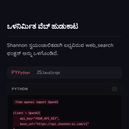
ಒಳನಿರ್ಮಿತ ವೆಬ್ ಹುಡುಕಾಟ
Shannon ಸ್ವಯಂಚಾಲಿತವಾಗಿ ಲಭ್ಯವಿರುವ web_search
ಫಂಕ್ಷನ್ ಅನ್ನು ಒಳಗೊಂಡಿದೆ.
PY
JS
Python
JavaScript
PYTHON
from openai import OpenAI

client = OpenAI(

    api_key="YOUR_API_KEY",

    base_url="https://api.shannon-ai.com/v1"
