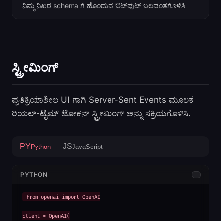
ನಿಮ್ಮ ನಿಖರ schema ಗೆ ಹೊಂದುವ ಔಟ್‌ಪುಟ್ ಬಲವಂತಗೊಳಿಸಿ
ಸ್ಟ್ರೀಮಿಂಗ್
ಪ್ರತಿಕ್ರಿಯಾಶೀಲ UI ಗಾಗಿ Server-Sent Events ಮೂಲಕ
ರಿಯಲ್-ಟೈಮ್ ಟೋಕನ್ ಸ್ಟ್ರೀಮಿಂಗ್ ಅನ್ನು ಸಕ್ರಿಯಗೊಳಿಸಿ.
PY
JS
Python
JavaScript
PYTHON
from openai import OpenAI

client = OpenAI(
