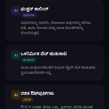
ಫಂಕ್ಷನ್ ಕಾಲಿಂಗ್
AI
ಸಾಧನಗಳು
ಸಾಧನಗಳನ್ನು ನಿರ್ಧರಿಸಿ, Shannon ಅವುಗಳನ್ನು ಕರೆಸಲು
ಬಿಡಿ. auto, forced ಮತ್ತು none ಮೋಡ್‌ಗಳನ್ನು
ಬೆಂಬಲಿಸುತ್ತದೆ.
ಒಳನಿರ್ಮಿತ ವೆಬ್ ಹುಡುಕಾಟ
AI
ಹುಡುಕಾಟ
ಮೂಲ ಉಲ್ಲೇಖಗಳೊಂದಿಗೆ ರಿಯಲ್-ಟೈಮ್ ವೆಬ್ ಹುಡುಕಾಟ.
ಸ್ವಯಂಚಾಲಿತವಾಗಿ ಲಭ್ಯ.
ರಚಿತ ಔಟ್‌ಪುಟ್‌ಗಳು
AI
JSON
विश्वಾಸಾರ್ಹ ಡೇಟಾ ಎಕ್ಸ್ಟ್ರಾಕ್ಷನ್‌ಗಾಗಿ JSON ಮೋಡ್