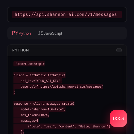
https://api.shannon-ai.com/v1/messages
PY
JS
Python
JavaScript
PYTHON
import anthropic

client = anthropic.Anthropic(

    api_key="YOUR_API_KEY",

    base_url="https://api.shannon-ai.com/messages"

)

response = client.messages.create(

    model="shannon-1.6-lite",

    max_tokens=1024,

DOCS
    messages=[

        {"role": "user", "content": "Hello, Shannon!"}

    ],
