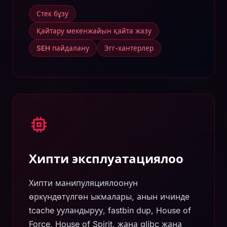
Стек бұзу
Қайтару мекенжайын қайта жазу
SEH пайдалану
Эгг-хантерлер
Хипти эксплуатациялоо
Хипти манипуляциялоонун
өркүндөтүлгөн ыкмалары, анын ичинде
tcache ууландыруу, fastbin dup, House of
Force, House of Spirit, жана glibc жана