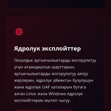
Ядролук эксплойттер
Локалдык артыкчылыктарды жогорулатуу
үчүн атаандаштык шарттарын,
артыкчылыктарды жогорулатуу аялуу
жерлерин, ядролук үймөктүн бузулушун
жана ядролук UAF каталарын бутага
алган Linux жана Windows ядролук
эксплойттерин иштеп чыгуу.