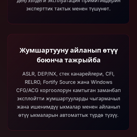
деңгээлдеги эксплуатация примитивдерин
эксперттик тактык менен түшүнөт.
Жумшартууну айланып өтүү
боюнча тажрыйба
ASLR, DEP/NX, стек канарейлери, CFI,
RELRO, Fortify Source жана Windows
CFG/ACG коргоолорун камтыган заманбап
эксплойтти жумшартууларды чыгармачыл
жана ишенимдүү ыкмалар менен айланып
өтүү ыкмаларын автоматтык түрдө түзүү.