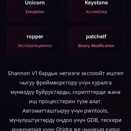
Unicorn
Keystone
Emulation
Ассемблер
ropper
patchelf
Эксплуатациялоо
Binary Modification
Shannon V1 бардык негизги эксплойт иштеп
чыгуу фреймворктору үчүн куралга
мүнөздүү буйруктарды, скрипттерди жана
иш процесстерин түзө алат.
Автоматташтыруу үчүн pwntools,
мүчүлүштүктөрдү оңдоо үчүн GDB, тескери
инженерия үчүн Ghidra же чынжыр куруу