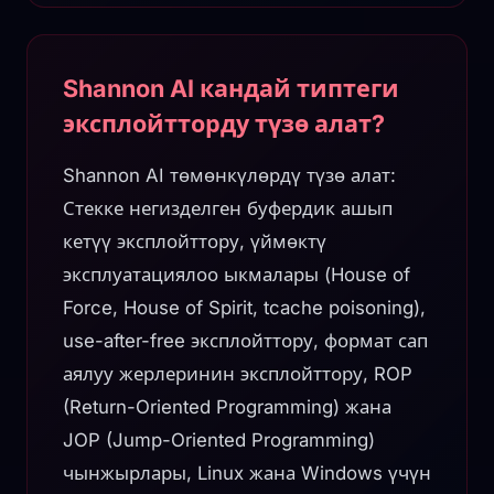
Shannon AI кандай типтеги
эксплойтторду түзө алат?
Shannon AI төмөнкүлөрдү түзө алат:
Стекке негизделген буфердик ашып
кетүү эксплойттору, үймөктү
эксплуатациялоо ыкмалары (House of
Force, House of Spirit, tcache poisoning),
use-after-free эксплойттору, формат сап
аялуу жерлеринин эксплойттору, ROP
(Return-Oriented Programming) жана
JOP (Jump-Oriented Programming)
чынжырлары, Linux жана Windows үчүн