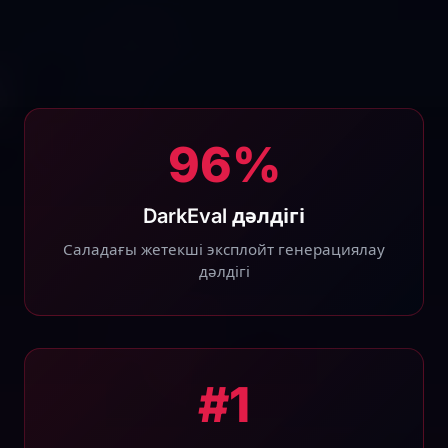
96%
DarkEval дәлдігі
Саладағы жетекші эксплойт генерациялау
дәлдігі
#1