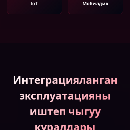
IoT
Мобилдик
Интеграцияланган
эксплуатацияны
иштеп чыгуу
куралдары