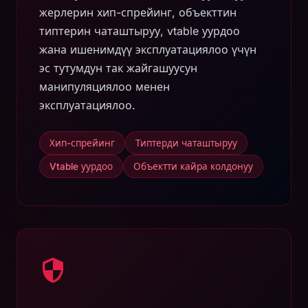
жерлерин хип-спрейинг, объекттин
типтерин чаташтыруу, vtable уурдоо
жана ишенимдүү эксплуатациялоо үчүн
эс тутумдун так жайгашуусун
манипуляциялоо менен
эксплуатациялоо.
Хип-спрейинг
Типтерди чаташтыруу
Vtable уурдоо
Объектти кайра колдонуу