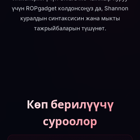
үчүн ROPgadget колдонсоңуз да, Shannon
куралдын синтаксисин жана мыкты
тажрыйбаларын түшүнөт.
Көп берилүүчү
суроолор