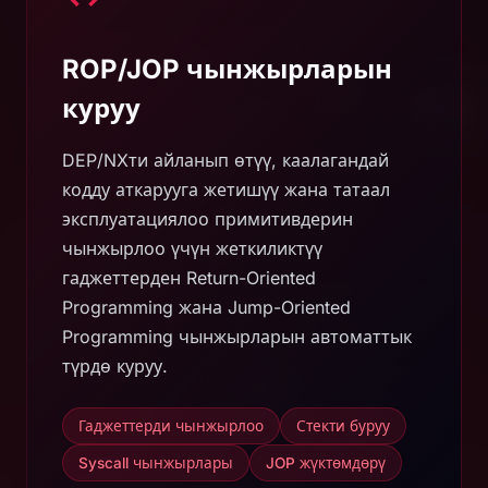
ROP/JOP чынжырларын
куруу
DEP/NXти айланып өтүү, каалагандай
кодду аткарууга жетишүү жана татаал
эксплуатациялоо примитивдерин
чынжырлоо үчүн жеткиликтүү
гаджеттерден Return-Oriented
Programming жана Jump-Oriented
Programming чынжырларын автоматтык
түрдө куруу.
Гаджеттерди чынжырлоо
Стекти буруу
Syscall чынжырлары
JOP жүктөмдөрү