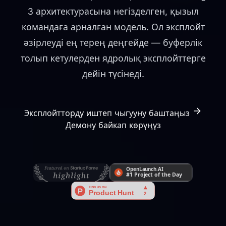
3 архитектурасына негізделген, қызыл
командаға арналған модель. Ол эксплойт
әзірлеуді ең терең деңгейде — буферлік
толып кетулерден ядролық эксплойттерге
дейін түсінеді.
Эксплойтторду иштеп чыгууну баштаңыз
Демону байкап көрүңүз