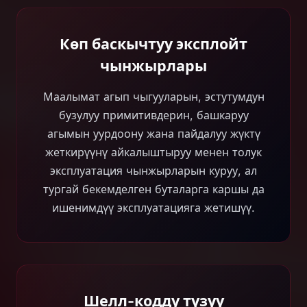
Көп баскычтуу эксплойт
чынжырлары
Маалымат агып чыгууларын, эстутумдун
бузулуу примитивдерин, башкаруу
агымын уурдоону жана пайдалуу жүктү
жеткирүүнү айкалыштыруу менен толук
эксплуатация чынжырларын куруу, ал
тургай бекемделген буталарга каршы да
ишенимдүү эксплуатацияга жетишүү.
Шелл-кодду түзүү