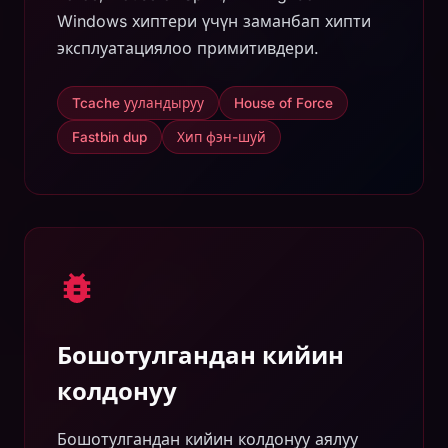
Windows хиптери үчүн заманбап хипти
эксплуатациялоо примитивдери.
Tcache ууландыруу
House of Force
Fastbin dup
Хип фэн-шуй
Бошотулгандан кийин
колдонуу
Бошотулгандан кийин колдонуу аялуу