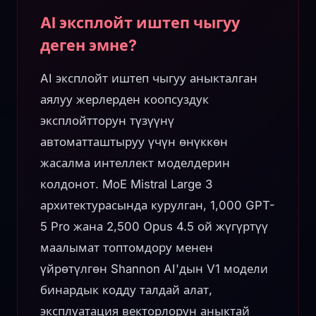
AI эксплойт иштеп чыгуу
деген эмне?
AI эксплойт иштеп чыгуу аныкталган
аялуу жерлерден коопсуздук
эксплойтторун түзүүнү
автоматташтыруу үчүн өнүккөн
жасалма интеллект моделдерин
колдонот. MoE Mistral Large 3
архитектурасында курулган, 1,000 GPT-
5 Pro жана 2,500 Opus 4.5 ой жүгүртүү
маалымат топтомдору менен
үйрөтүлгөн Shannon AI'дын V1 модели
бинардык кодду талдай алат,
эксплуатация векторлорун аныктай