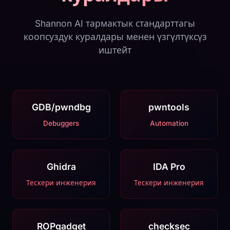
Shannon AI тармактык стандарттагы
коопсуздук куралдары менен үзгүлтүксүз
иштейт
GDB/pwndbg
pwntools
Debuggers
Automation
Ghidra
IDA Pro
Тескери инженерия
Тескери инженерия
ROPgadget
checksec