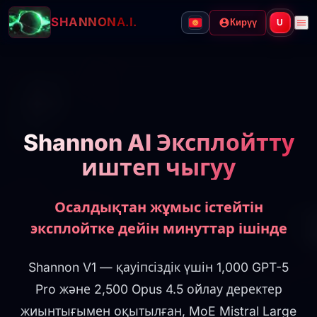
SHANNON
A.I.
Кирүү
U
Shannon AI Эксплойтту
иштеп чыгуу
Осалдықтан жұмыс істейтін
эксплойтке дейін минуттар ішінде
Shannon V1 — қауіпсіздік үшін 1,000 GPT-5
Pro және 2,500 Opus 4.5 ойлау деректер
жиынтығымен оқытылған, MoE Mistral Large