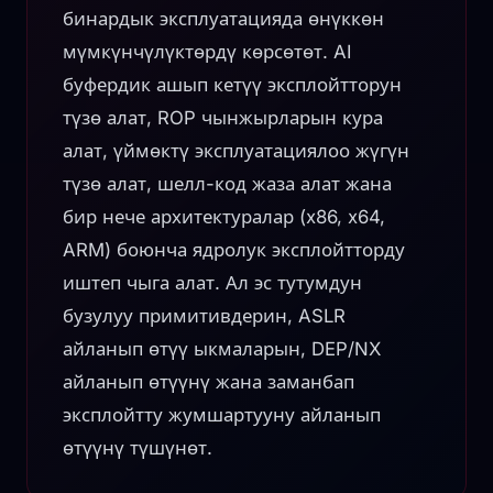
бинардык эксплуатацияда өнүккөн
мүмкүнчүлүктөрдү көрсөтөт. AI
буфердик ашып кетүү эксплойтторун
түзө алат, ROP чынжырларын кура
алат, үймөктү эксплуатациялоо жүгүн
түзө алат, шелл-код жаза алат жана
бир нече архитектуралар (x86, x64,
ARM) боюнча ядролук эксплойтторду
иштеп чыга алат. Ал эс тутумдун
бузулуу примитивдерин, ASLR
айланып өтүү ыкмаларын, DEP/NX
айланып өтүүнү жана заманбап
эксплойтту жумшартууну айланып
өтүүнү түшүнөт.