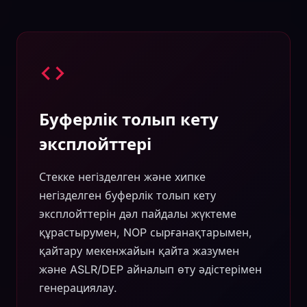
Буферлік толып кету
эксплойттері
Стекке негізделген және хипке
негізделген буферлік толып кету
эксплойттерін дәл пайдалы жүктеме
құрастырумен, NOP сырғанақтарымен,
қайтару мекенжайын қайта жазумен
және ASLR/DEP айналып өту әдістерімен
генерациялау.