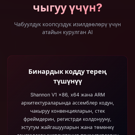
чыгуу үчүн?
Чабуулдук коопсуздук изилдөөлөрү үчүн
атайын курулган AI
Бинардык кодду терең
түшүнүү
Shannon V1 x86, x64 жана ARM
архитектураларында ассемблер кодун,
чакыруу конвенцияларын, стек
фреймдерин, регистрди колдонууну,
эстутум жайгашууларын жана төмөнкү