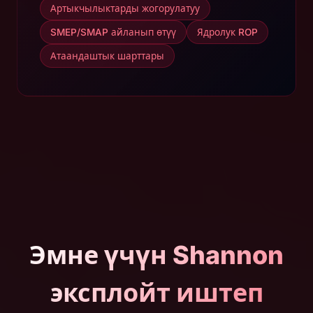
Артыкчылыктарды жогорулатуу
SMEP/SMAP айланып өтүү
Ядролук ROP
Атаандаштык шарттары
Эмне үчүн Shannon
эксплойт иштеп