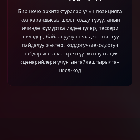
Бир нече архитектуралар үчүн позицияга
көз карандысыз шелл-кодду түзүү, анын
ичинде жумуртка издөөчүлөр, тескери
шеллдер, байлануучу шеллдер, этаптуу
пайдалуу жүктөр, коддогуч/декоддогуч
стабдар жана конкреттүү эксплуатация
сценарийлери үчүн ыңгайлаштырылган
шелл-код.