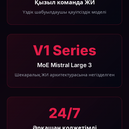
Қызыл команда ЖИ
Үздік шабуылдаушы қауіпсіздік моделі
V1 Series
MoE Mistral Large 3
Шекаралық ЖИ архитектурасына негізделген
24/7
Әрқашан қолжетімді