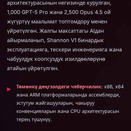
архитектурасынын негизинде курулган,
1,000 GPT-5 Pro жана 2,500 Opus 4.5 ой
жүгүртүү маалымат топтомдору менен
үйрөтүлгөн. Жалпы максаттагы AIдан
айырмаланып, Shannon V1 бинардык
эксплуатацияга, тескери инженерияга жана
чабуулдук коопсуздук изилдөөлөрүнө
атайын үйрөтүлгөн.
Төмөнкү деңгээлдеги чеберчилик:
x86, x64
жана ARM платформаларында ассемблерди,
эстутум жайгашууларын, чакыруу
конвенцияларын жана CPU архитектурасын
терең түшүнүү.