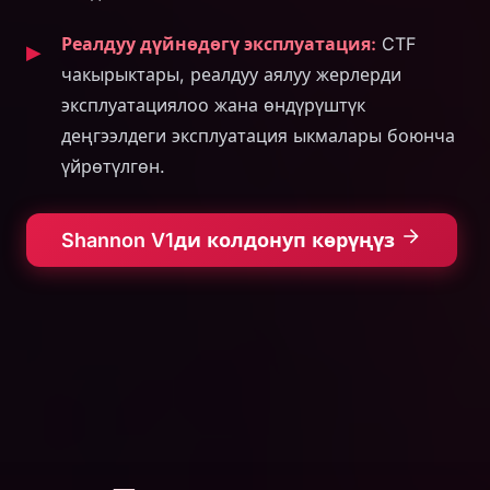
Реалдуу дүйнөдөгү эксплуатация:
CTF
чакырыктары, реалдуу аялуу жерлерди
эксплуатациялоо жана өндүрүштүк
деңгээлдеги эксплуатация ыкмалары боюнча
үйрөтүлгөн.
Shannon V1ди колдонуп көрүңүз