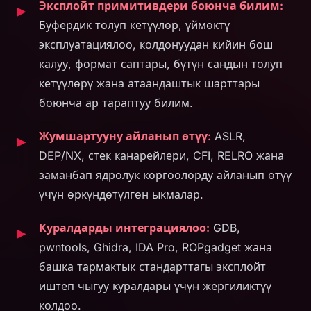
Эксплойт примитивдери боюнча билим:
Буфердик толуп кетүүлөр, үймөктү
эксплуатациялоо, колдонуудан кийин бош
калуу, формат саптары, бүтүн сандын толуп
кетүүлөрү жана атаандаштык шарттары
боюнча ар тараптуу билим.
Жумшартууну айланып өтүү:
ASLR,
DEP/NX, стек канарейлери, CFI, RELRO жана
заманбап ядролук коргоолорду айланып өтүү
үчүн өркүндөтүлгөн ыкмалар.
Куралдарды интеграциялоо:
GDB,
pwntools, Ghidra, IDA Pro, ROPgadget жана
башка тармактык стандарттагы эксплойт
иштеп чыгуу куралдары үчүн жергиликтүү
колдоо.