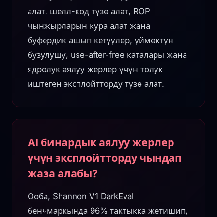
алат, шелл-код түзө алат, ROP
чынжырларын кура алат жана
буфердик ашып кетүүлөр, үймөктүн
бузулушу, use-after-free каталары жана
ядролук аялуу жерлер үчүн толук
иштеген эксплойтторду түзө алат.
AI бинардык аялуу жерлер
үчүн эксплойтторду чындап
жаза алабы?
Ооба, Shannon V1 DarkEval
бенчмаркында 96% тактыкка жетишип,