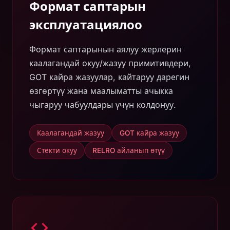
Формат саптарын
эксплуатациялоо
Формат саптарынын аялуу жерлерин
каалагандай окуу/жазуу примитивдери,
GOT кайра жазуулар, кайтаруу дарегин
өзгөртүү жана маалыматты ачыкка
чыгаруу чабуулдары үчүн колдонуу.
Каалагандай жазуу
GOT кайра жазуу
Стекти окуу
RELRO айланып өтүү