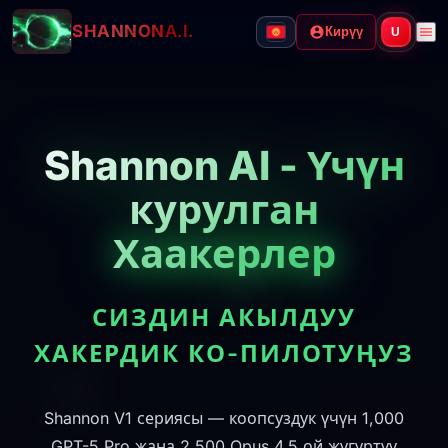
SHANNON
A.I.
Кирүү
U
Shannon AI - Үчүн
курулган
Хаакерлер
СИЗДИН АКЫЛДУУ
ХАКЕРДИК КО-ПИЛОТУҢУЗ
Shannon V1 сериясы — коопсуздук үчүн 1,000
GPT-5 Pro жана 2,500 Opus 4.5 ой жүгүртүү