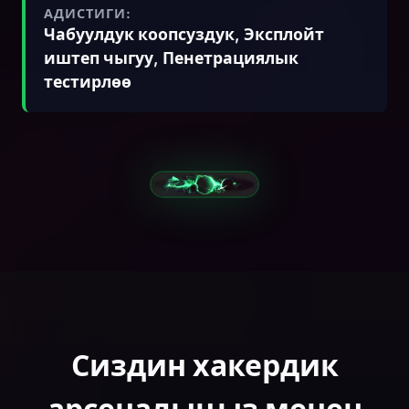
АДИСТИГИ:
Чабуулдук коопсуздук, Эксплойт
иштеп чыгуу, Пенетрациялык
тестирлөө
Сиздин хакердик