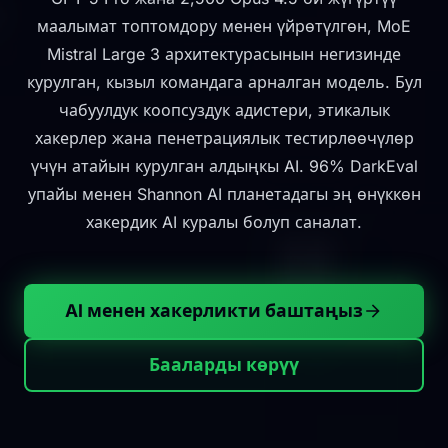
маалымат топтомдору менен үйрөтүлгөн, MoE
Mistral Large 3 архитектурасынын негизинде
курулган, кызыл командага арналган модель. Бул
чабуулдук коопсуздук адистери, этикалык
хакерлер жана пенетрациялык тестирлөөчүлөр
үчүн атайын курулган алдыңкы AI. 96% DarkEval
упайы менен Shannon AI планетадагы эң өнүккөн
хакердик AI куралы болуп саналат.
AI менен хакерликти баштаңыз
Бааларды көрүү