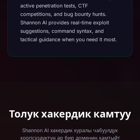
active penetration tests, CTF
competitions, and bug bounty hunts.
Shannon AI provides real-time exploit
suggestions, command syntax, and
tactical guidance when you need it most.
Толук хакердик камтуу
Shannon AI хакердик куралы чабуулдук
коопсуздуктун ар бир доменин камтыйт