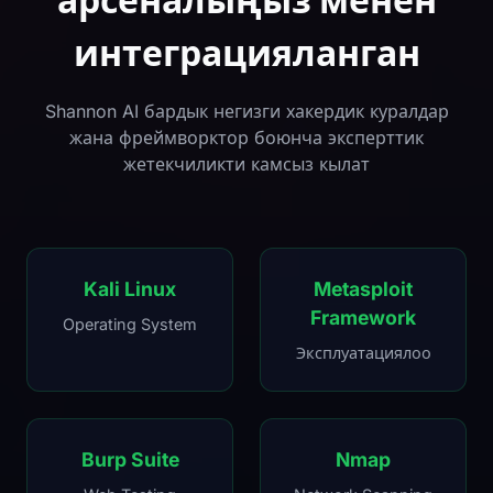
арсеналыңыз менен
интеграцияланган
Shannon AI бардык негизги хакердик куралдар
жана фреймворктор боюнча эксперттик
жетекчиликти камсыз кылат
Kali Linux
Metasploit
Framework
Operating System
Эксплуатациялоо
Burp Suite
Nmap