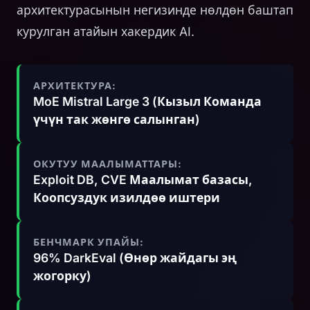
архитектурасынын негизинде нөлдөн баштап
курулган атайын хакердик AI.
АРХИТЕКТУРА:
MoE Mistral Large 3 (Кызыл Команда
үчүн так жөнгө салынган)
ОКУТУУ МААЛЫМАТТАРЫ:
Exploit DB, CVE Маалымат базасы,
Коопсуздук изилдөө иштери
БЕНЧМАРК УПАЙЫ:
96% DarkEval (Өнөр жайдагы эң
жогорку)