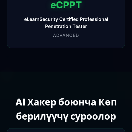
eCPPT
eLearnSecurity Certified Professional
Penetration Tester
ADVANCED
AI Хакер боюнча Көп
берилүүчү суроолор