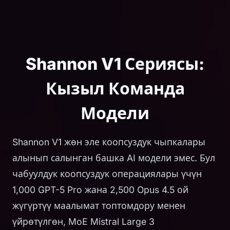
Shannon V1 Сериясы:
Кызыл Команда
Модели
Shannon V1 жөн эле коопсуздук чыпкалары
алынып салынган башка AI модели эмес. Бул
чабуулдук коопсуздук операциялары үчүн
1,000 GPT-5 Pro жана 2,500 Opus 4.5 ой
жүгүртүү маалымат топтомдору менен
үйрөтүлгөн, MoE Mistral Large 3