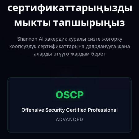
сертификаттарыңызды
мыкты тапшырыңыз
Shannon AI хакердик куралы сизге жогорку
коопсуздук сертификаттарына даярданууга жана
аларды өтүүгө жардам берет
OSCP
Offensive Security Certified Professional
ADVANCED