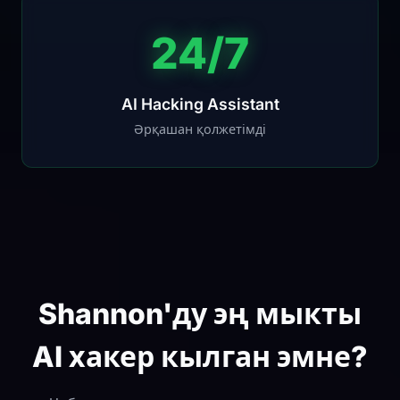
24/7
AI Hacking Assistant
Әрқашан қолжетімді
Shannon'ду эң мыкты
AI хакер кылган эмне?