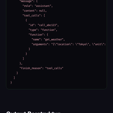
      "message": {

        "role": "assistant",

        "content": null,

        "tool_calls": [

          {

            "id": "call_abc123",

            "type": "function",

            "function": {

              "name": "get_weather",

              "arguments": "{\"location\": \"Tokyo\", \"unit\": \"ce
            }

          }

        ]

      },

      "finish_reason": "tool_calls"

    }

  ]

}