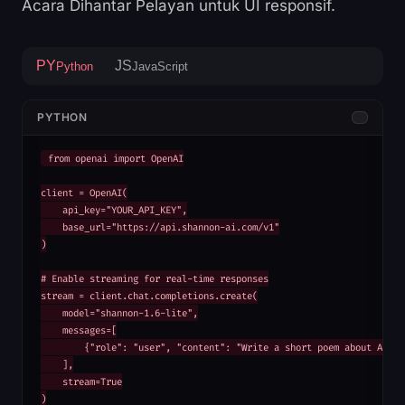
Acara Dihantar Pelayan untuk UI responsif.
PY
JS
Python
JavaScript
PYTHON
from openai import OpenAI

client = OpenAI(

    api_key="YOUR_API_KEY",

    base_url="https://api.shannon-ai.com/v1"

)

# Enable streaming for real-time responses

stream = client.chat.completions.create(

    model="shannon-1.6-lite",

    messages=[

        {"role": "user", "content": "Write a short poem about AI"}

    ],

    stream=True

)
