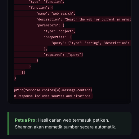
        "type": "function",

        "function": {

            "name": "web_search",

            "description": "Search the web for current information",
            "parameters": {

                "type": "object",

                "properties": {

                    "query": {"type": "string", "description": "Sear
                },

                "required": ["query"]

            }

        }

    }]

)

print(response.choices[0].message.content)

# Response includes sources and citations
Petua Pro:
Hasil carian web termasuk petikan.
Shannon akan memetik sumber secara automatik.