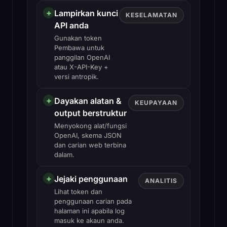
+
Lampirkan kunci
KESELAMATAN
API anda
Gunakan token
Pembawa untuk
panggilan OpenAI
atau X-API-Key +
versi antropik.
+
Dayakan alatan &
KEUPAYAAN
output berstruktur
Menyokong alat/fungsi
OpenAI, skema JSON
dan carian web terbina
dalam.
+
Jejaki penggunaan
ANALITIS
Lihat token dan
penggunaan carian pada
halaman ini apabila log
masuk ke akaun anda.