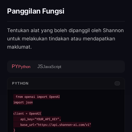
Panggilan Fungsi
Tentukan alat yang boleh dipanggil oleh Shannon
untuk melakukan tindakan atau mendapatkan
maklumat.
PY
JS
Python
JavaScript
PYTHON
from openai import OpenAI

import json

client = OpenAI(

    api_key="YOUR_API_KEY",

    base_url="https://api.shannon-ai.com/v1"

)
