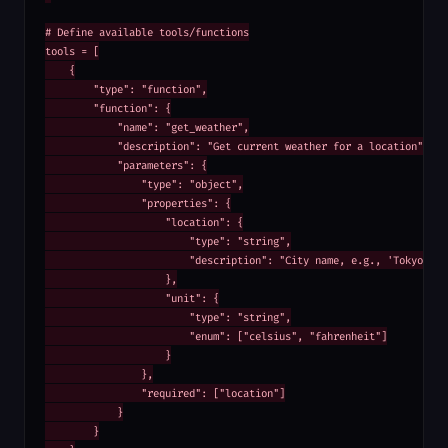
# Define available tools/functions

tools = [

    {

        "type": "function",

        "function": {

            "name": "get_weather",

            "description": "Get current weather for a location",

            "parameters": {

                "type": "object",

                "properties": {

                    "location": {

                        "type": "string",

                        "description": "City name, e.g., 'Tokyo'"

                    },

                    "unit": {

                        "type": "string",

                        "enum": ["celsius", "fahrenheit"]

                    }

                },

                "required": ["location"]

            }

        }
