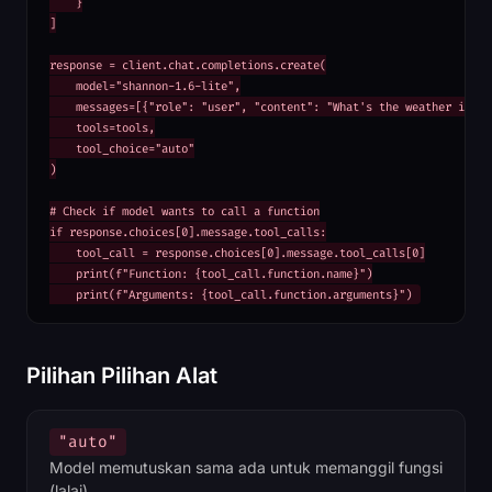
    }

]

response = client.chat.completions.create(

    model="shannon-1.6-lite",

    messages=[{"role": "user", "content": "What's the weather in Tok
    tools=tools,

    tool_choice="auto"

)

# Check if model wants to call a function

if response.choices[0].message.tool_calls:

    tool_call = response.choices[0].message.tool_calls[0]

    print(f"Function: {tool_call.function.name}")

    print(f"Arguments: {tool_call.function.arguments}")
Pilihan Pilihan Alat
"auto"
Model memutuskan sama ada untuk memanggil fungsi
(lalai)