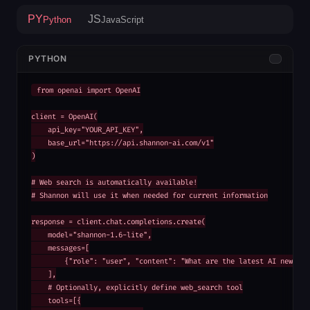
PY
JS
Python
JavaScript
PYTHON
from openai import OpenAI

client = OpenAI(

    api_key="YOUR_API_KEY",

    base_url="https://api.shannon-ai.com/v1"

)

# Web search is automatically available!

# Shannon will use it when needed for current information

response = client.chat.completions.create(

    model="shannon-1.6-lite",

    messages=[

        {"role": "user", "content": "What are the latest AI news tod
    ],

    # Optionally, explicitly define web_search tool

    tools=[{
