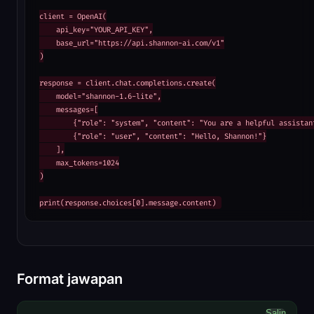
client = OpenAI(

    api_key="YOUR_API_KEY",

    base_url="https://api.shannon-ai.com/v1"

)

response = client.chat.completions.create(

    model="shannon-1.6-lite",

    messages=[

        {"role": "system", "content": "You are a helpful assistant
        {"role": "user", "content": "Hello, Shannon!"}

    ],

    max_tokens=1024

)

print(response.choices[0].message.content)
Format jawapan
Salin