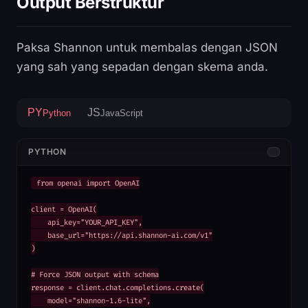
Output Berstruktur
Paksa Shannon untuk membalas dengan JSON
yang sah yang sepadan dengan skema anda.
PY
JS
Python
JavaScript
PYTHON
from openai import OpenAI

client = OpenAI(

    api_key="YOUR_API_KEY",

    base_url="https://api.shannon-ai.com/v1"

)

# Force JSON output with schema

response = client.chat.completions.create(

    model="shannon-1.6-lite",
