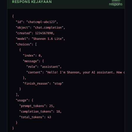
RESPONS KEJAYAAN
respons
{

  "id": "chatcmpl-abc123",

  "object": "chat.completion",

  "created": 1234567890,

  "model": "Shannon 1.6 Lite",

  "choices": [

    {

      "index": 0,

      "message": {

        "role": "assistant",

        "content": "Hello! I'm Shannon, your AI assistant. How can I
      },

      "finish_reason": "stop"

    }

  ],

  "usage": {

    "prompt_tokens": 25,

    "completion_tokens": 18,

    "total_tokens": 43

  }

}