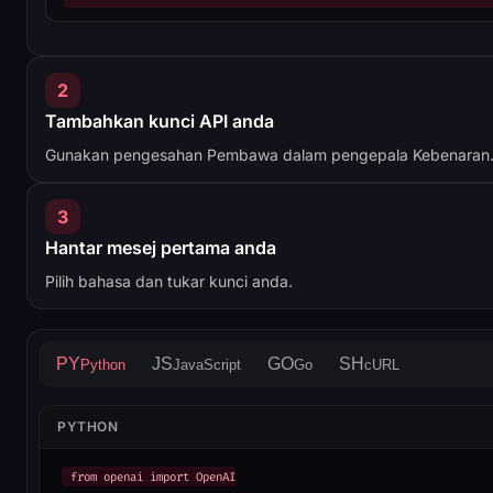
2
Tambahkan kunci API anda
Gunakan pengesahan Pembawa dalam pengepala Kebenaran
3
Hantar mesej pertama anda
Pilih bahasa dan tukar kunci anda.
PY
JS
GO
SH
Python
JavaScript
Go
cURL
PYTHON
from openai import OpenAI
