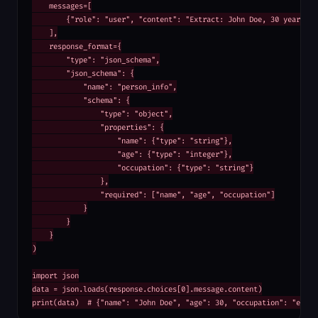
    messages=[

        {"role": "user", "content": "Extract: John Doe, 30 years old
    ],

    response_format={

        "type": "json_schema",

        "json_schema": {

            "name": "person_info",

            "schema": {

                "type": "object",

                "properties": {

                    "name": {"type": "string"},

                    "age": {"type": "integer"},

                    "occupation": {"type": "string"}

                },

                "required": ["name", "age", "occupation"]

            }

        }

    }

)

import json

data = json.loads(response.choices[0].message.content)

print(data)  # {"name": "John Doe", "age": 30, "occupation": "engin