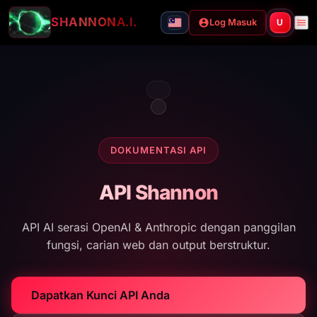
SHANNON
A.I.
Log Masuk
U
DOKUMENTASI API
API Shannon
API AI serasi OpenAI & Anthropic dengan panggilan
fungsi, carian web dan output berstruktur.
Dapatkan Kunci API Anda