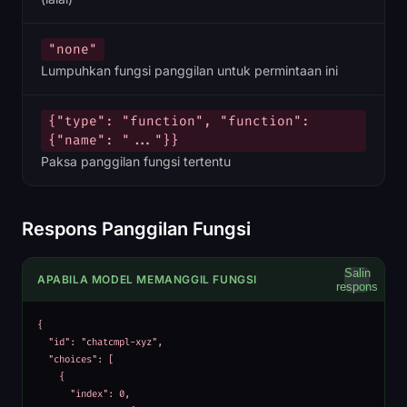
"none"
Lumpuhkan fungsi panggilan untuk permintaan ini
{"type": "function", "function":
{"name": "..."}}
Paksa panggilan fungsi tertentu
Respons Panggilan Fungsi
Salin
APABILA MODEL MEMANGGIL FUNGSI
respons
{

  "id": "chatcmpl-xyz",

  "choices": [

    {

      "index": 0,
