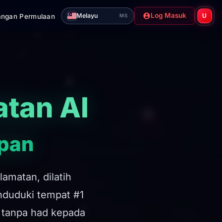
Log Masuk
Melayu
ngan Permulaan
U
MS
tan AI
apan
amatan, dilatih
nduduki tempat #1
 tanpa had kepada