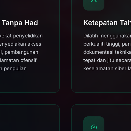
 Tanpa Had
Ketepatan Tah
ekat penyelidikan
Dilatih menggunaka
enyediakan akses
berkualiti tinggi, p
asi, pembangunan
dokumentasi teknik
lamatan ofensif
tepat dan jitu secar
n pengujian
keselamatan siber l