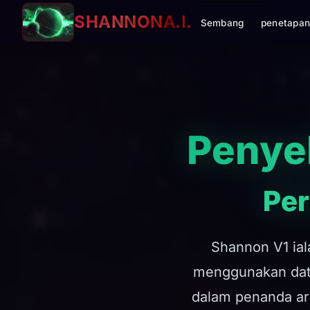
SHANNON
A.I.
Sembang
penetapan
Penye
Per
Shannon V1 ial
menggunakan data
dalam penanda ar