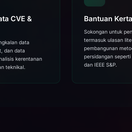
ata CVE &
Bantuan Kerta
Sokongan untuk pen
termasuk ulasan lite
gkalan data
pembangunan metodo
t, dan data
persidangan sepert
nalisis kerentanan
dan IEEE S&P.
n teknikal.