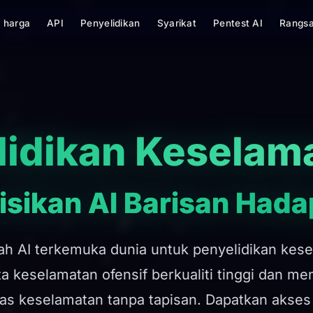
 harga
API
Penyelidikan
Syarikat
Pentest AI
Rangsa
lidikan Keselama
isikan AI Barisan Had
ah AI terkemuka dunia untuk penyelidikan kesel
 keselamatan ofensif berkualiti tinggi dan me
as keselamatan tanpa tapisan. Dapatkan akses