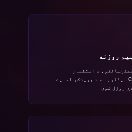
ټیم روزنه
ینځپانګو، د استثمار
ډیټابیسونو، د CTF لیکلو، او د بریدګر امنیت
ې روزل شوی