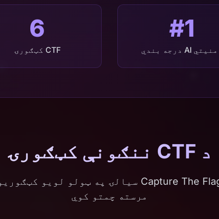
6
#1
یتي AI درجه بندي
CTF کټګورۍ
د CTF ننګونې کټګورۍ
شینن AI د Capture The Flag سیالۍ په ټولو لویو 
مرسته چمتو کوي