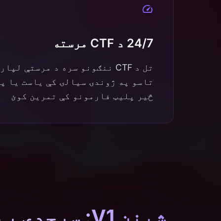
24/7 د CTF مرسته
تل د CTF ننګونو سره د مرستې لپ
څیر پلیټ فارمونو کې تمرین کوئ
شینن V1: سرحدي ریډ ټیم لابراتوار