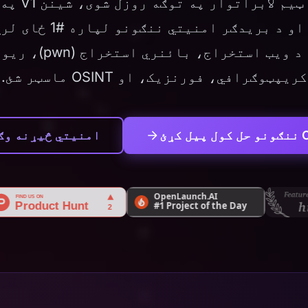
لارښوونې سره د ویب است
کریپټوګرافي، فورنزیک، او OSINT ماسټر شئ.
امنیتي څیړنه وګ