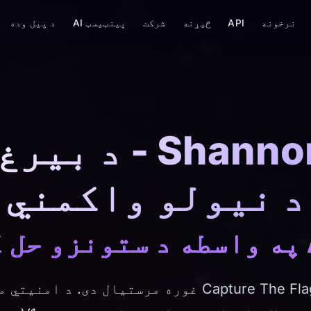
نرخونه
API
څیړنه
شرکت
پینټیسټ AI
د پیل وده
Shannon AI CTF -
د نيولو واکمني
شینن AI ستاسو د Capture The Flag غوره مرستیال دی