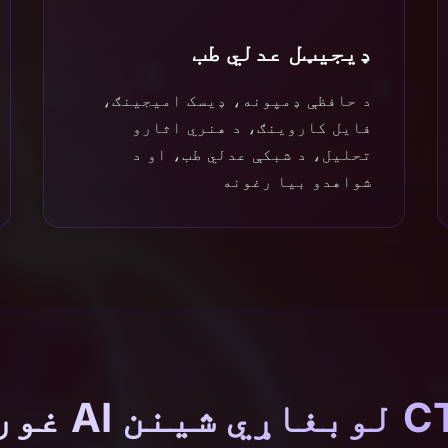
ډیجیټل عدلي طب
د حافظې ډمپونه، ډیسک امیجینګ،
فایل کاروینګ، د هنري اثارو
تحلیل، د شبکې عدلي طب، او د
شواهدو بیا رغونه