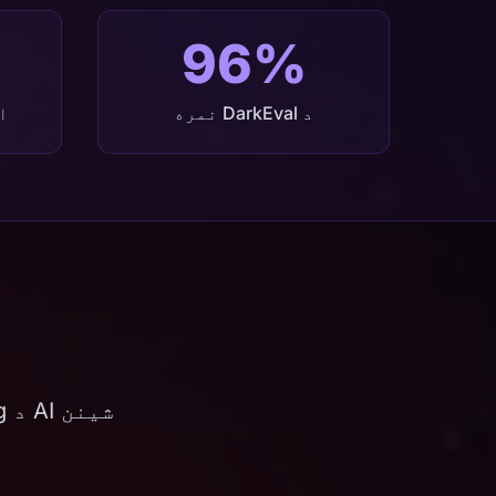
96%
د DarkEval نمره
امن