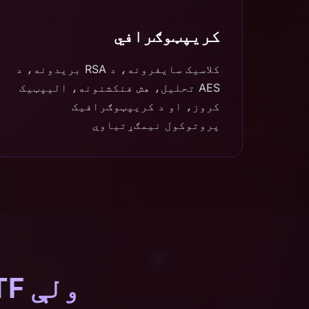
کریپټوګرافي
کلاسیک سایفرونه، د RSA بریدونه، د
AES تحلیل، هش فنکشنونه، الیپټیک
کروز، او د کریپټوګرافیک
پروتوکول نیمګړتیاوې
ولې CTF لوبغاړي شینن AI غوره کوي