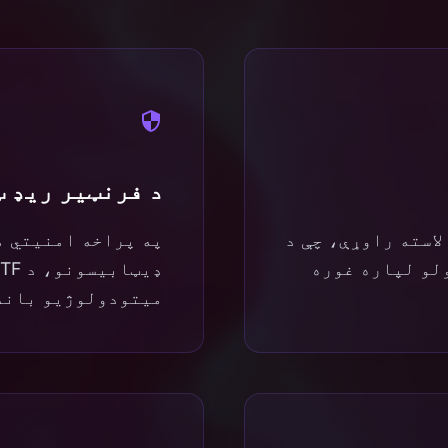
د فرنټیر ریډ 
 V1 د DarkEval بنچمارک کې 96٪ لاسته راوړې، چې د
په پراخه امنیتي م
C ننګونو حلولو لپاره غوره
میتودولوژیو باند