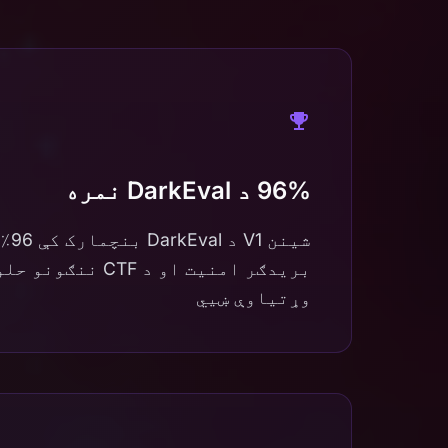
96% د DarkEval نمره
شینن
بریدګر امنیت او د TF
وړتیاوې ښیي