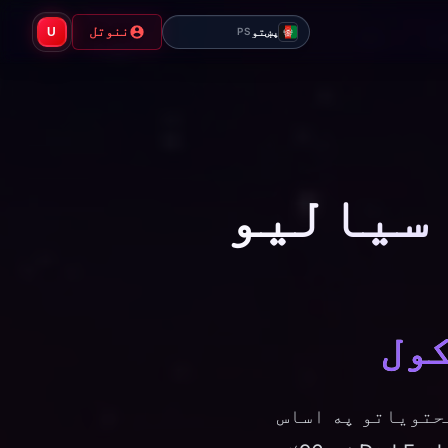
ننوتل
پښتو
U
PS
 د بيرغ سياليو
. د امنیتي محتویاتو په اساس