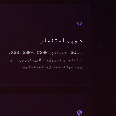
د وېب استثمار
د SQL انجیکشن، XSS، SSRF، CSRF،
د اعتبار تېرول، د لارې تېرول، او د
وېب غوښتنلیک زیانمنتیاوې