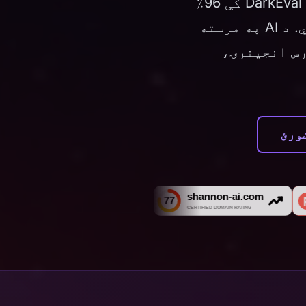
د یوې سرحدي ریډ ټیم لابراتوار په توګه روزل شوی، شینن V1 په DarkEval کې 96٪
نمرې ترلاسه کړې او د بریدګر امنیتي ننګونو لپاره #1 ځای لري. د AI په مرسته
خراج، بائنري استخراج (pwn)، ریورس انجینرۍ،
ورئ