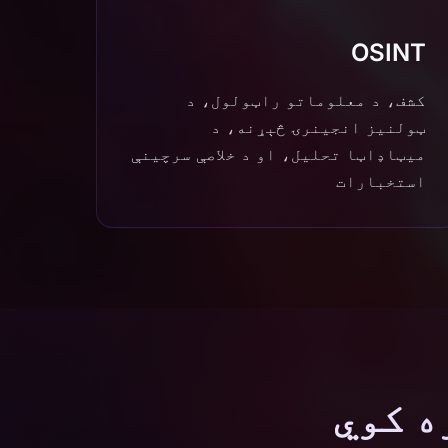
OSINT
کشف، د معلوماتو راټولول، د
ټولنیز انجینرۍ څېړنه، د
میټاډاټا تحلیل، او د خلاصې سرچینې
استخبارات