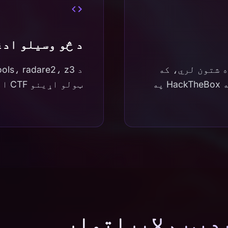
د څو وسیلو ادغ
اره شتون لري، که
تاسو په ژوندۍ سیالۍ کې یاست یا په HackTheBox په
ټولو اړینو CTF امنیتي وسیلو لپاره د متخصص لارښود