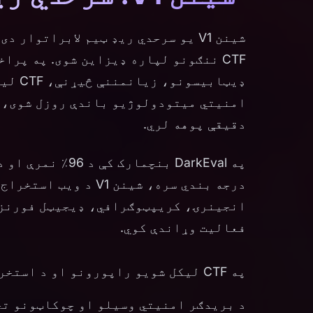
شینن V1 یو سرحدي ریډ ټیم لابراتوا
CTF ننګونو لپاره ډیزاین شوی. په پر
ډیټابی
دقیقې پوهه لري.
فعالیت وړاندې کوي.
په CTF لیکل شویو راپورونو او د استخراج پراختیا تخنیکونو روزل شوی
د بریدګر امنیتي وسیلو او چوکاټونو تخ