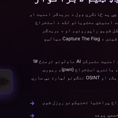
ر دی چې په ځانګړي ډول د بریدګر امنیت او
اخه امنیتي محتویاتو لکه د استخراج
سونو، زیانمننې څیړنې، CTF لیکل شویو راپورونو، او د بریدګر
امنیتي میتودولوژیو باندې روزل شوی، شینن د Capture The Flag سیالیو
په DarkEval بنچمارک کې د 96٪ نمرې او د امنیت متمرکز AI ماډلونو ترمنځ #1
درجه بندي سره، شینن V1 د ویب استخراج، بائنري استخراج (pwn)، ریورس
انجینرۍ، کریپټوګرافي، ډیجیټل فورنزیک، او OSINT ننګونو لپاره بې ساري
صصي پوهه