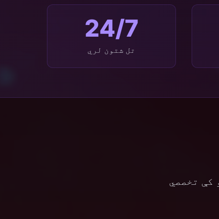
24/7
تل شتون لري
کټګوریو کې تخصصي