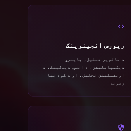
ریورس انجینرینګ
د مالویر تحلیل، باینري
ډیکمپایلیشن، د انټي ډیبګینګ، د
اوبفسکیشن تحلیل، او د کوډ بیا
رغونه