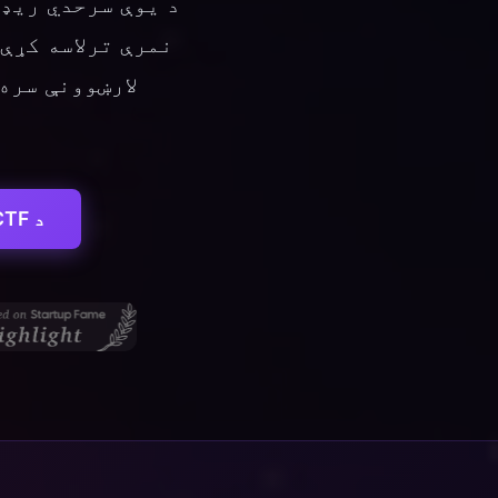
د CTF ننګونو حل کول پیل کړئ