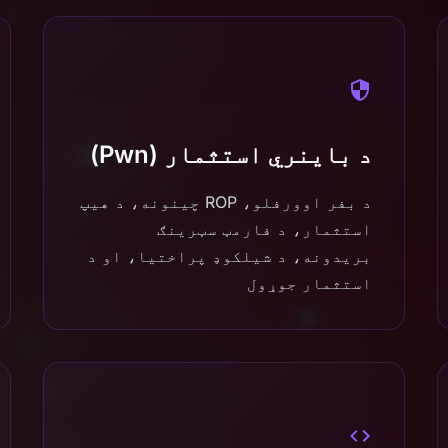
د باینري استثمار (Pwn)
د بفر اوورفلو، ROP چینونه، د هیپ
استثمار، د فارمټ سټرینګ
بریدونه، د شیلکوډ پراختیا، او د
استثمار جوړول