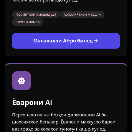
Промптҳои омодашуда
Қобилиятҳои модулӣ
Сохтаи ҷомеа
Малакаҳои AI-ро бинед
Ёварони AI
Персонаҳо ва чатботҳои фармоишии AI бо
шахсиятҳои беназир. Ёварони махсусро барои
вазифаҳо ва соҳаҳои гуногун кашф кунед.