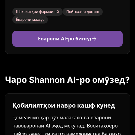
Шахсиятҳои фармоишӣ
Пойгоҳҳои дониш
Ёварони махсус
Ёварони AI-ро бинед
Чаро Shannon AI-ро омӯзед?
Қобилиятҳои навро кашф кунед
Ҷомеаи мо ҳар рӯз малакаҳо ва ёварони
навоваронаи AI эҷод мекунад. Воситаҳоеро
пайдо кунед, ки ҳатто намедонистед ба онҳо