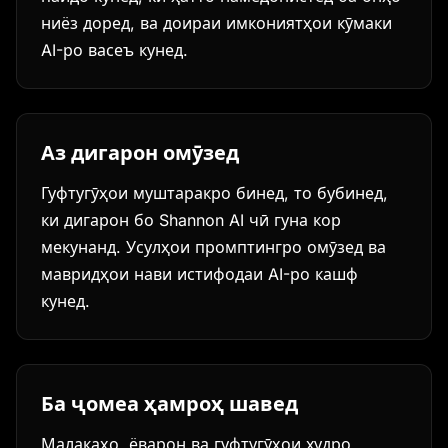
ниёз доред, ва доираи имкониятҳои кӯмаки
AI-ро васеъ кунед.
Аз дигарон омӯзед
Гуфтугӯҳои муштаракро бинед, то бубинед,
ки дигарон бо Shannon AI чӣ гуна кор
мекунанд. Усулҳои промптингро омӯзед ва
мавридҳои нави истифодаи AI-ро кашф
кунед.
Ба ҷомеа ҳамроҳ шавед
Малакаҳо, ёварон ва гуфтугӯҳои худро