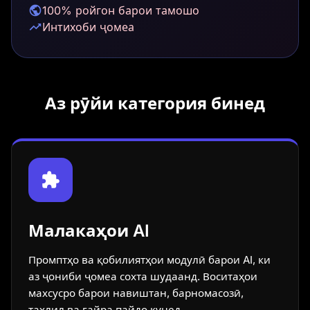
100% ройгон барои тамошо
Интихоби ҷомеа
Аз рӯйи категория бинед
Малакаҳои AI
Промптҳо ва қобилиятҳои модулӣ барои AI, ки
аз ҷониби ҷомеа сохта шудаанд. Воситаҳои
махсусро барои навиштан, барномасозӣ,
таҳлил ва ғайра пайдо кунед.