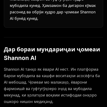
мубодила кунед. Ҳамзамон ба дигарон кӯмак
расонед ва обрӯи худро дар ҷомеаи Shannon
AI бунёд кунед.
Дар бораи мундариҷаи ҷомеаи
Shannon AI
Shannon AI танҳо як ёвари AI нест. Ин платформа
барои мубодила ва кашфи воситаҳои асосёфта ба
AI мебошад. Ҷомеаи мо малакаҳо, ёварони
фармоишӣ ва гуфтугӯҳоеро эҷод ва мубодила
мекунад, ки ҳолатҳои воқеии истифодаи онҳоро
ошкоро нишон медиҳанд.