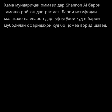
Ҳама мундариҷаи оммавӣ дар Shannon AI барои
тамошо ройгон дастрас аст. Барои истифодаи
малакаҳо ва ёварон дар гуфтугӯҳои худ ё барои
мубодилаи офаридаҳои худ бо ҷомеа ворид шавед.