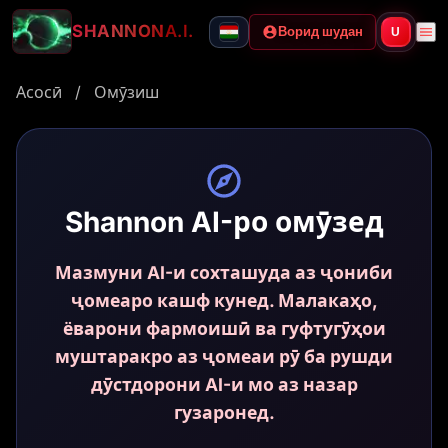
SHANNON
A.I.
Ворид шудан
U
Асосӣ
/
Омӯзиш
Shannon AI-ро омӯзед
Мазмуни AI-и сохташуда аз ҷониби
ҷомеаро кашф кунед. Малакаҳо,
ёварони фармоишӣ ва гуфтугӯҳои
муштаракро аз ҷомеаи рӯ ба рушди
дӯстдорони AI-и мо аз назар
гузаронед.