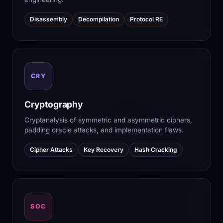
Disassembly
Decompilation
Protocol RE
CRY
Cryptography
Cryptanalysis of symmetric and asymmetric ciphers,
padding oracle attacks, and implementation flaws.
Cipher Attacks
Key Recovery
Hash Cracking
SOC