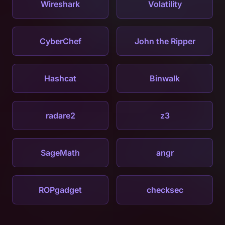
Wireshark
Volatility
CyberChef
John the Ripper
Hashcat
Binwalk
radare2
z3
SageMath
angr
ROPgadget
checksec