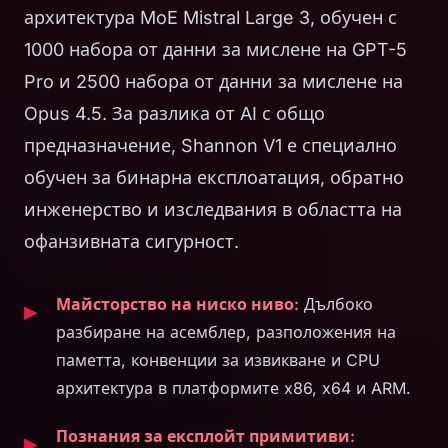
архитектура MoE Mistral Large 3, обучен с
1000 набора от данни за мислене на GPT-5
Pro и 2500 набора от данни за мислене на
Opus 4.5. За разлика от AI с общо
предназначение, Shannon V1 е специално
обучен за бинарна експлоатация, обратно
инженерство и изследвания в областта на
офанзивната сигурност.
Майсторство на ниско ниво:
Дълбоко
разбиране на асемблер, разположения на
паметта, конвенции за извикване и CPU
архитектура в платформите x86, x64 и ARM.
Познания за експлойт примитиви: