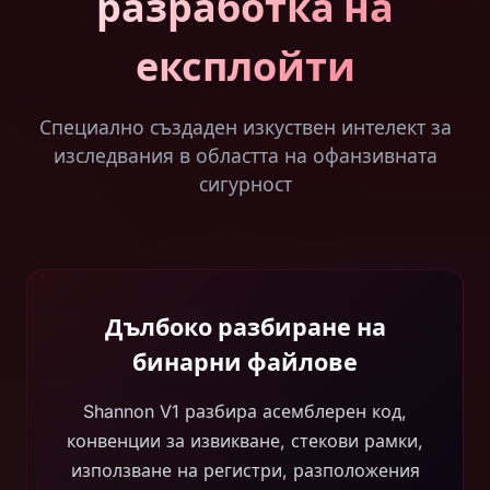
разработка на
експлойти
Специално създаден изкуствен интелект за
изследвания в областта на офанзивната
сигурност
Дълбоко разбиране на
бинарни файлове
Shannon V1 разбира асемблерен код,
конвенции за извикване, стекови рамки,
използване на регистри, разположения