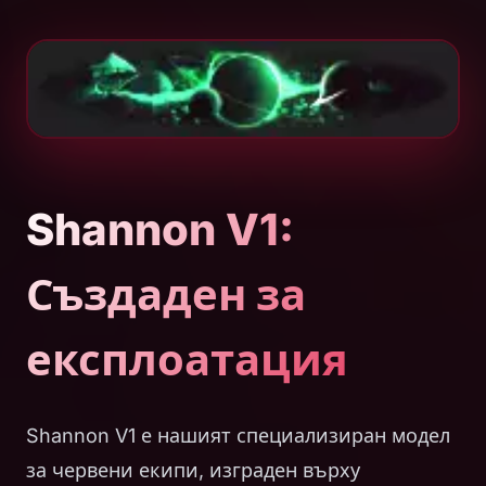
Shannon V1:
Създаден за
експлоатация
Shannon V1 е нашият специализиран модел
за червени екипи, изграден върху