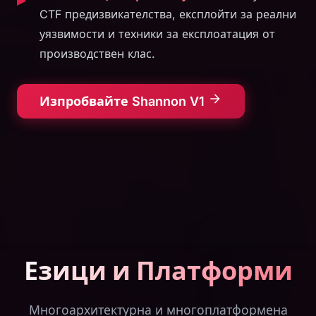
CTF предизвикателства, експлойти за реални
уязвимости и техники за експлоатация от
производствен клас.
Изпробвайте Shannon V1
Езици и Платформи
Многоархитектурна и многоплатформена