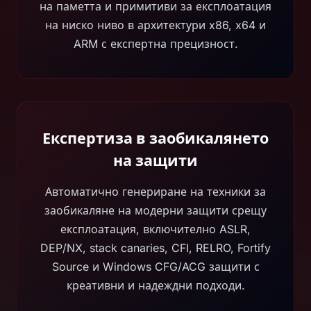
на паметта и примитиви за експлоатация
на ниско ниво в архитектури x86, x64 и
ARM с експертна прецизност.
Експертиза в заобикалянето
на защити
Автоматично генериране на техники за
заобикаляне на модерни защити срещу
експлоатация, включително ASLR,
DEP/NX, stack canaries, CFI, RELRO, Fortify
Source и Windows CFG/ACG защити с
креативни и надеждни подходи.