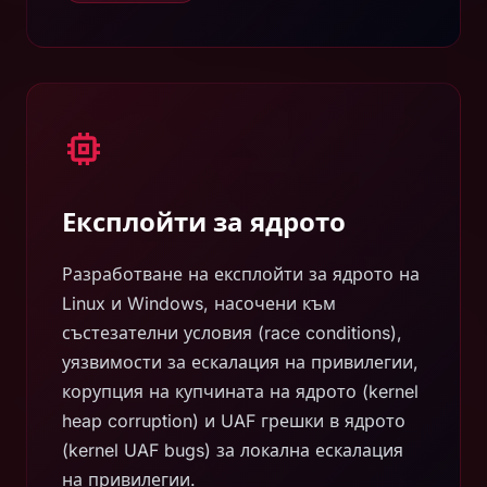
Експлойти за ядрото
Разработване на експлойти за ядрото на
Linux и Windows, насочени към
състезателни условия (race conditions),
уязвимости за ескалация на привилегии,
корупция на купчината на ядрото (kernel
heap corruption) и UAF грешки в ядрото
(kernel UAF bugs) за локална ескалация
на привилегии.