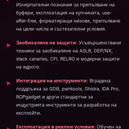
Изчерпателни познания за препълване на
буфери, експлоатация на купчината, use-
after-free, форматиращи низове, препълване
на цели числа и състезателни условия.
Заобикаляне на защити:
Усъвършенствани
техники за заобикаляне на ASLR, DEP/NX,
stack canaries, CFI, RELRO и модерни защити
на ядрото.
Интеграция на инструменти:
Вградена
поддръжка за GDB, pwntools, Ghidra, IDA Pro,
ROPgadget и други стандартни за
индустрията инструменти за разработка на
експлойти.
Експлоатация в реални условия:
Обучен на