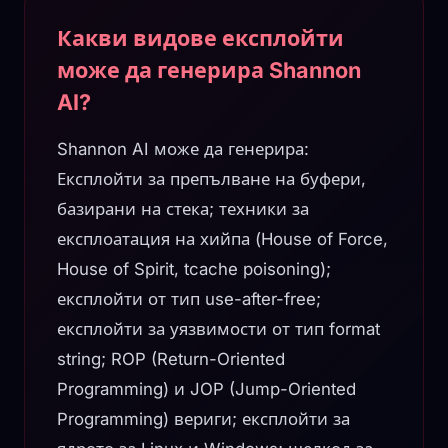
Какви видове експлойти
може да генерира Shannon
AI?
Shannon AI може да генерира:
Експлойти за препълване на буфери,
базирани на стека; техники за
експлоатация на хийпа (House of Force,
House of Spirit, tcache poisoning);
експлойти от тип use-after-free;
експлойти за уязвимости от тип format
string; ROP (Return-Oriented
Programming) и JOP (Jump-Oriented
Programming) вериги; експлойти за