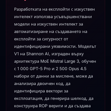
Разработката на експлойти с изкуствен
интелект използва усъвършенствани
модели на изкуствен интелект за
автоматизиране на създаването на
експлойти за сигурност от
идентифицирани уязвимости. Моделът
V1 на Shannon AI, изграден върху
архитектура MoE Mistral Large 3, обучен
с 1 000 GPT-5 Pro и 2 500 Opus 4.5
набори от данни за мислене, може да
анализира двоичен код, да
идентифицира вектори за
експлоатация, да генерира шелкод, да
конструира ROP вериги и да създава