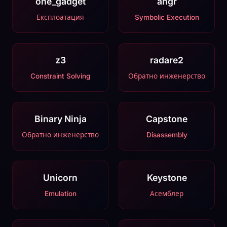
one_gadget
angr
Експлоатация
Symbolic Execution
z3
radare2
Constraint Solving
Обратно инженерство
Binary Ninja
Capstone
Обратно инженерство
Disassembly
Unicorn
Keystone
Emulation
Асемблер