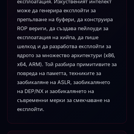
експлоатация. Изкуственият интелект
може да генерира експлойти за
препълване на буфери, да конструира
ROP вериги, да създава пейлоуди за
експлоатация на хийпа, да пише
шелкод и да разработва експлойти за
ядрото за множество архитектури (x86,
x64, ARM). Той разбира примитивите за
повреда на паметта, техниките за
заобикаляне на ASLR, заобикалянето
на DEP/NX и заобикалянето на
съвременни мерки за смекчаване на
експлойти.