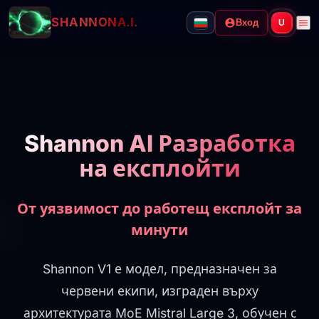
SHANNON
A.I.
Вход
U
Shannon AI Разработка
на експлойти
От уязвимост до работещ експлойт за
минути
Shannon V1 е модел, предназначен за
червени екипи, изграден върху
архитектурата MoE Mistral Large 3, обучен с