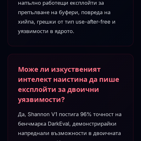
напълно работещи експлойти за
препълване на буфери, повреда на
хийпа, грешки от тип use-after-free и
уязвимости в ядрото.
Може ли изкуственият
интелект наистина да пише
експлойти за двоични
уязвимости?
Да, Shannon V1 постига 96% точност на
бенчмарка DarkEval, демонстрирайки
напреднали възможности в двоичната