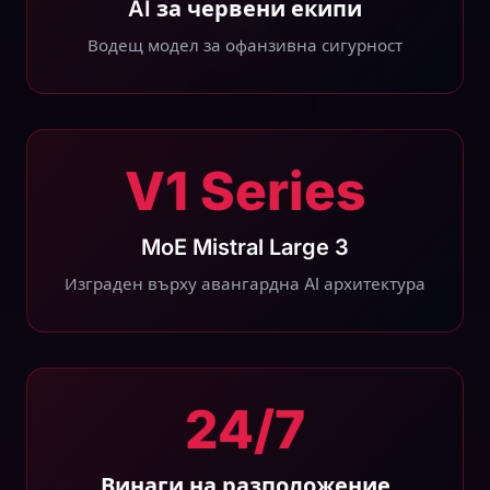
AI за червени екипи
Водещ модел за офанзивна сигурност
V1 Series
MoE Mistral Large 3
Изграден върху авангардна AI архитектура
24/7
Винаги на разположение