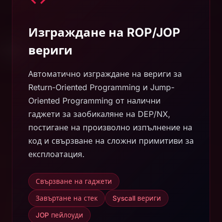
Изграждане на ROP/JOP
вериги
Автоматично изграждане на вериги за
Return-Oriented Programming и Jump-
Oriented Programming от налични
гаджети за заобикаляне на DEP/NX,
постигане на произволно изпълнение на
код и свързване на сложни примитиви за
експлоатация.
Свързване на гаджети
Завъртане на стек
Syscall вериги
JOP пейлоуди