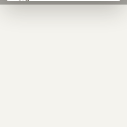
Somali
Sesotho
Southern Sotho
español
Spanish
Kiswahili
Swahili
svenska
Swedish
тоҷикӣ
Tajik
தமிழ்
Tamil