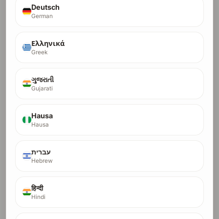
Deutsch
German
Ελληνικά
Greek
DR-30 Стартер
ગુજરાતી
30
Идеален за нови сайтове с малко или никакъв
Gujarati
DR
съществуващ профил на връзки.
Ние обработваме цялото изграждане на
Hausa
връзки, докато достигнете DR 30
Резултат видим в Ahrefs в рамките на ~4
Hausa
месеца
Crypto orders run in a higher-trust lane and usually
עברית
finish in 1-2 months.
Hebrew
$100
Pay with Debit/Credit Card
$8.80
first month $8.80, then $17.65/month x 8
हिन्दी
Hindi
$62.50
crypto fast lane, full payment only