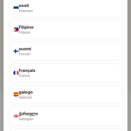
E-COMMERCE
eesti
Blake Essence is a premium clothing brand
Estonian
offering minimal and stylish t-shirts. Discover
high-quality fashion for modern style. Look
Filipino
Beyond Sight.
Filipino
b1ackstash
suomi
OTHER
Finnish
FULL shop cc shop 4 million free credit card
français
French
Вижте цялата директория →
galego
Galician
Увеличете своя Domain Rating
ქართული
Domain Rating определя колко авторитет сайтът
Georgian
ви предава на други и колко конкурентни сте за
търговски ключови думи.