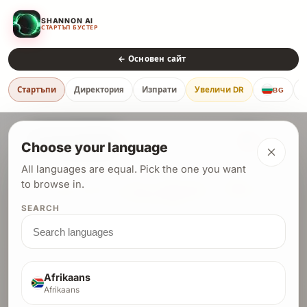
SHANNON AI
СТАРТЪП БУСТЕР
← Основен сайт
Стартъпи
Директория
Изпрати
Увеличи DR
BG
Choose your language
All languages are equal. Pick the one you want
Оставете AI да хакне сайта ви и
to browse in.
получете backlink с DR 77
ако е сигурен
SEARCH
Shannon AI прави задълбочен одит на сигурността
на вашия продукт. Преминете сканирането и се
класирайте с backlink-и от домейни
+
DR 77
Afrikaans
+
.
DR 72
DR 51
Afrikaans