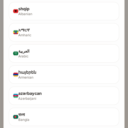
1. Изпрати
2. AI одитира сайта ви
shqip
3. Получете backlink-и
Albanian
አማርኛ
Amharic
БЕЗПЛАТЕН AI ОДИТ
Сканирайте моя сайт и отключете
العربية
Backlinks
Arabic
Не се изисква кредитна карта · Безплатно сканиране за
հայերեն
сигурност
Armenian
Преглед на директорията
Вижте стартиращи компании, които вече са
azərbaycan
преминали одита.
Azerbaijani
বাংলা
Увеличете DR
Стартирайте backlink кампании с по-висок
Bangla
авторитет.