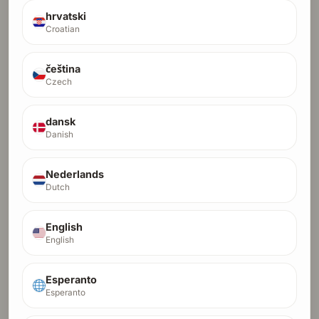
Real-time AI answer suggestions during live
hrvatski
interviews, grounded in YOUR experience. Works
Croatian
with Zoom & Google Meet. Invisible to your
interviewer.
čeština
bibiyigi
Czech
OTHER
dansk
funtrav travel app
Danish
Nederlands
X AI properties
Dutch
OTHER
English
AI-driven luxury property advisory in Cairo, New
English
Cairo & MENA. Off-market deals, AI valuations,
white-glove service for discerning investors in
Egypt.
Esperanto
Esperanto
Blake Essenc