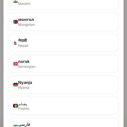
Marathi
монгол
Mongolian
Често задавани въпроси
नेपाली
Nepali
Къде точно изпращате продукта ми?
norsk
Какво тества AI одитът на сигурността?
Norwegian
Какъв тип backlink-и получавам?
Nyanja
Nyanja
Какво става, ако сайтът ми не премине
одита?
پښتو
Pashto
فارسی