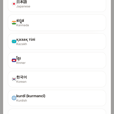
$300
日本語
Pay with Debit/Credit Card
Japanese
$26.48
first month $26.48, then $52.94/month x 8
$187.50
crypto fast lane, full payment only
ಕನ್ನಡ
Kannada
Pay Full with Card
қазақ тілі
Pay Full with Crypto
Kazakh
Start Installments (Card Only)
ខ្មែរ
Khmer
한국어
Korean
DR-60 Pro
kurdî (kurmancî)
60
Състезавайте се с утвърдени играчи в
Kurdish
DR
пространства с ключови думи с високо
намерение.