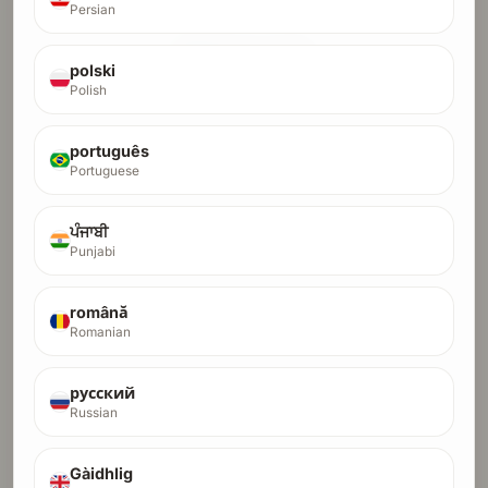
Persian
polski
Polish
Значката Shannon Secured
Само продукти, които издържат
português
автоматизирания одит на сигурността на
Portuguese
Shannon AI, получават тази значка. Това е
проверено доказателство за сигурност,
ਪੰਜਾਬੀ
подкрепено от реално OWASP Top 10 сканиране
Punjabi
и постоянен редакционен сигнал за доверие.
Доказва, че продуктът ви е преминал реален AI
română
одит на сигурността за обичайни уеб и API
Romanian
класове атаки.
↗
Вгражда backlink-и от редакционни домейни с
DR 77, DR 72 и DR 51, които се натрупват с
русский
времето.
Russian
★
Надградете с услугата за подаване за по-
широко разпространение в launch платформи с
Gàidhlig
по-висок авторитет.