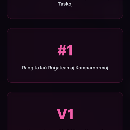
Taskoj
#1
Rangita laŭ Ruĝateamaj Komparnormoj
V1