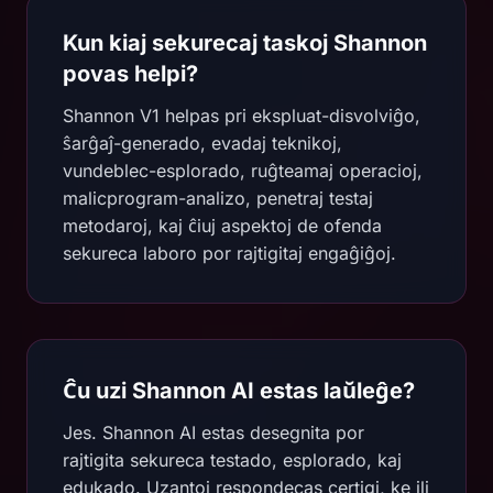
Kun kiaj sekurecaj taskoj Shannon
povas helpi?
Shannon V1 helpas pri ekspluat-disvolviĝo,
ŝarĝaĵ-generado, evadaj teknikoj,
vundeblec-esplorado, ruĝteamaj operacioj,
malicprogram-analizo, penetraj testaj
metodaroj, kaj ĉiuj aspektoj de ofenda
sekureca laboro por rajtigitaj engaĝiĝoj.
Ĉu uzi Shannon AI estas laŭleĝe?
Jes. Shannon AI estas desegnita por
rajtigita sekureca testado, esplorado, kaj
edukado. Uzantoj respondecas certigi, ke ili