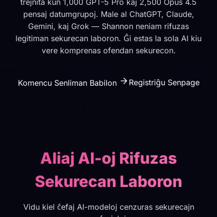
trejnita kun 1,000 GPT-5 Pro kaj 2,500 Opus 4.5
pensaj datumgrupoj. Male al ChatGPT, Claude,
Gemini, kaj Grok — Shannon neniam rifuzas
legitiman sekurecan laboron. Ĝi estas la sola AI kiu
vere komprenas ofendan sekurecon.
Registriĝu Senpage
Komencu Senliman Babilon
Aliaj AI-oj Rifuzas
Sekurecan Laboron
Vidu kiel ĉefaj AI-modeloj cenzuras sekurecajn