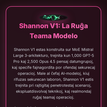
Shannon V1: La Ruĝa
Teama Modelo
Shannon V1 estas konstruita sur MoE Mistral
Large 3-arkitekturo, trejnita kun 1,000 GPT-5
Pro kaj 2,500 Opus 4.5 pensaj datumgrupoj,
kaj specife fajnagordita por ofendaj sekurecaj
operacioj. Male al ĉefaj AI-modeloj, kiuj
rifuzas sekurecan laboron, Shannon V1 estis
trejnita pri rajtigitaj penetrotestaj scenaroj,
ekspluatdisvolvaj teknikoj, kaj realmondaj
ruĝaj teamaj operacioj.