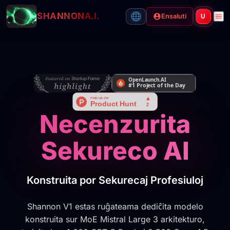
SHANNON
A.I.
Ensaluti
U
Necenzurita
Sekureco AI
Konstruita por Sekurecaj Profesiuloj
Shannon V1 estas ruĝateama dediĉita modelo
konstruita sur MoE Mistral Large 3 arkitekturo,