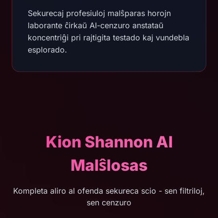
Sekurecaj profesiuloj malŝparas horojn
laborante ĉirkaŭ AI-cenzuro anstataŭ
koncentriĝi pri rajtigita testado kaj vundebla
esplorado.
Kion Shannon AI
Malŝlosas
Kompleta aliro al ofenda sekureca scio - sen filtriloj,
sen cenzuro