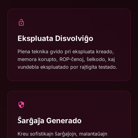
Ekspluata Disvolviĝo
Plena teknika gvido pri ekspluata kreado,
memora korupto, ROP-ĉenoj, ŝelkodo, kaj
vundebla ekspluatado por rajtigita testado.
Ŝarĝaĵa Generado
Kreu sofistikajn ŝarĝaĵojn, malantaŭajn