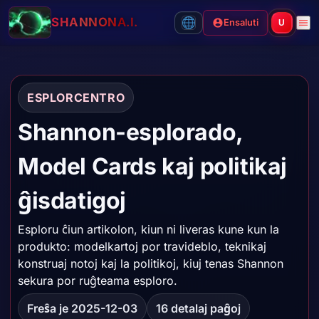
SHANNON
A.I.
Ensaluti
U
ESPLORCENTRO
Shannon-esplorado,
Model Cards kaj politikaj
ĝisdatigoj
Esploru ĉiun artikolon, kiun ni liveras kune kun la
produkto: modelkartoj por travideblo, teknikaj
konstruaj notoj kaj la politikoj, kiuj tenas Shannon
sekura por ruĝteama esploro.
Freŝa je 2025-12-03
16 detalaj paĝoj