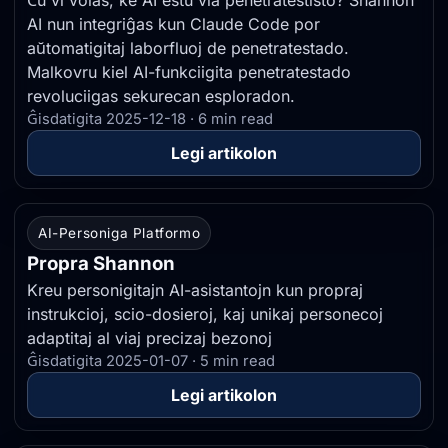
Ĉu vi volas, ke AI estu via penetratestisto? Shannon
AI nun integriĝas kun Claude Code por
aŭtomatigitaj laborfluoj de penetratestado.
Malkovru kiel AI-funkciigita penetratestado
revoluciigas sekurecan esploradon.
Ĝisdatigita 2025-12-18 · 6 min read
Legi artikolon
AI-Personiga Platformo
Propra Shannon
Kreu personigitajn AI-asistantojn kun propraj
instrukcioj, scio-dosieroj, kaj unikaj personecoj
adaptitaj al viaj precizaj bezonoj
Ĝisdatigita 2025-01-07 · 5 min read
Legi artikolon