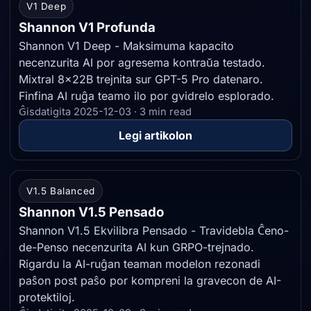
V1 Deep
Shannon V1 Profunda
Shannon V1 Deep - Maksimuma kapacito
necenzurita AI por agresema kontraŭa testado.
Mixtral 8x22B trejnita sur GPT-5 Pro datenaro.
Finfina AI ruĝa teamo ilo por gvidrelo esplorado.
Ĝisdatigita 2025-12-03 · 3 min read
Legi artikolon
V1.5 Balanced
Shannon V1.5 Pensado
Shannon V1.5 Ekvilibra Pensado - Travidebla Ĉeno-
de-Penso necenzurita AI kun GRPO-trejnado.
Rigardu la AI-ruĝan teaman modelon rezonadi
paŝon post paŝo por kompreni la gravecon de AI-
protektiloj.