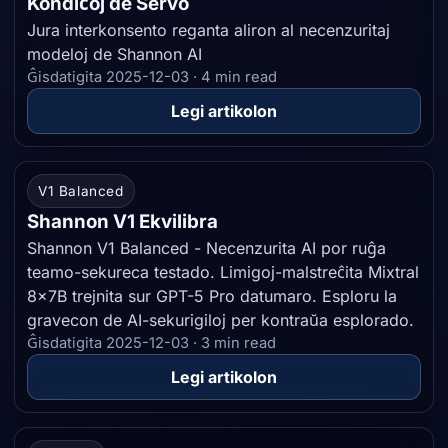
Kondiĉoj de Servo
Jura interkonsento reganta aliron al necenzuritaj
modeloj de Shannon AI
Ĝisdatigita 2025-12-03 · 4 min read
Legi artikolon
V1 Balanced
Shannon V1 Ekvilibra
Shannon V1 Balanced - Necenzurita AI por ruĝa
teamo-sekureca testado. Limigoj-malstreĉita Mixtral
8x7B trejnita sur GPT-5 Pro datumaro. Esploru la
gravecon de AI-sekurigiloj per kontraŭa esplorado.
Ĝisdatigita 2025-12-03 · 3 min read
Legi artikolon