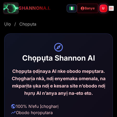
SHANNON
A.I.
Banye
U
Ụlọ
/
Chọpụta
Chọpụta Shannon AI
Chọpụta ọdịnaya AI nke obodo mepụtara.
Chọgharịa nkà, ndị enyemaka omenala, na
mkparịta ụka ndị e kesara site n’obodo ndị
hụrụ AI n’anya anyị na-eto eto.
100% N’efu Ịchọgharị
Obodo họrọpụtara