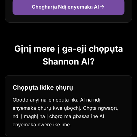
Chọgharịa Ndị enyemaka AI
Gịnị mere ị ga-eji chọpụta
Shannon AI?
Chọpụta ikike ọhụrụ
Obodo anyị na-emepụta nkà AI na ndị
enyemaka ọhụrụ kwa ụbọchị. Chọta ngwaọrụ
ndị ị maghị na ị chọrọ ma gbasaa ihe AI
enyemaka nwere ike ime.