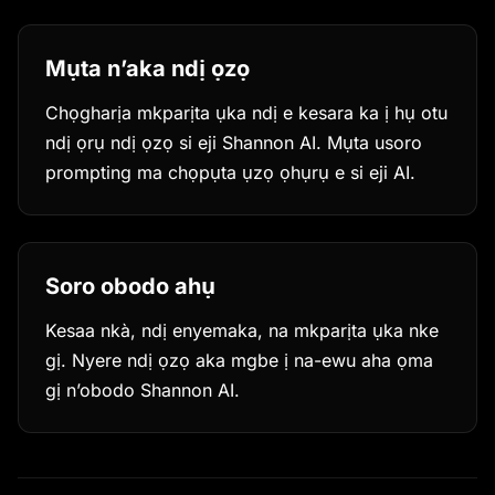
Mụta n’aka ndị ọzọ
Chọgharịa mkparịta ụka ndị e kesara ka ị hụ otu
ndị ọrụ ndị ọzọ si eji Shannon AI. Mụta usoro
prompting ma chọpụta ụzọ ọhụrụ e si eji AI.
Soro obodo ahụ
Kesaa nkà, ndị enyemaka, na mkparịta ụka nke
gị. Nyere ndị ọzọ aka mgbe ị na-ewu aha ọma
gị n’obodo Shannon AI.