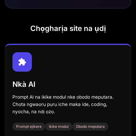
Chọgharịa site na ụdị
Nkà AI
Prompt AI na ikike modul nke obodo mepụtara.
Chọta ngwaọrụ pụrụ iche maka ide, coding,
nyocha, na ndị ọzọ.
Prompt ejikere
Ikike modul
Obodo mepụtara