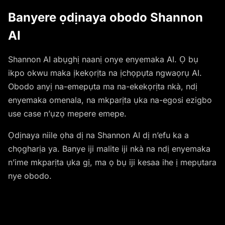
Banyere ọdịnaya obodo Shannon
AI
Shannon AI abụghị naanị onye enyemaka AI. Ọ bụ
ikpo okwu maka ịkekọrịta na ịchọpụta ngwaọrụ AI.
Obodo anyị na-emepụta ma na-ekekọrịta nkà, ndị
enyemaka omenala, na mkparịta ụka na-egosi ezigbo
use case n’ụzọ mepere emepe.
Ọdịnaya niile ọha dị na Shannon AI dị n’efu ka a
chọgharịa ya. Banye iji malite iji nkà na ndị enyemaka
n’ime mkparịta ụka gị, ma ọ bụ iji kesaa ihe ị mepụtara
nye obodo.