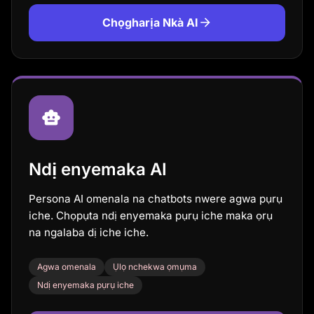
Chọgharịa Nkà AI
Ndị enyemaka AI
Persona AI omenala na chatbots nwere agwa pụrụ
iche. Chọpụta ndị enyemaka pụrụ iche maka ọrụ
na ngalaba dị iche iche.
Agwa omenala
Ụlọ nchekwa ọmụma
Ndị enyemaka pụrụ iche