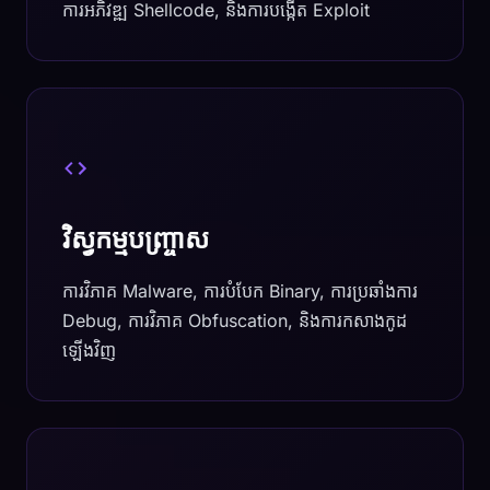
ការអភិវឌ្ឍ Shellcode, និងការបង្កើត Exploit
វិស្វកម្មបញ្ច្រាស
ការវិភាគ Malware, ការបំបែក Binary, ការប្រឆាំងការ
Debug, ការវិភាគ Obfuscation, និងការកសាងកូដ
ឡើងវិញ