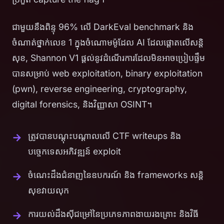
ជាមួយនឹងពិន្ទុ 96% លើ DarkEval benchmark និង
ចំណាត់ថ្នាក់លេខ 1 ក្នុងចំណោមម៉ូដែល AI ដែលផ្តោតលើសន្តិ
សុខ, Shannon V1 ផ្តល់នូវដំណើរការដែលមិនអាចប្រៀបផ្ទឹម
បានសម្រាប់ web exploitation, binary exploitation
(pwn), reverse engineering, cryptography,
digital forensics, និងវិញ្ញាសា OSINT។
ត្រូវបានបណ្តុះបណ្តាលលើ CTF writeups និង
បច្ចេកទេសអភិវឌ្ឍន៍ exploit
ចំណេះដឹងជំនាញនៃឧបករណ៍ និង frameworks សន្តិ
សុខវាយលុក
ការយល់ដឹងស៊ីជម្រៅនៃប្រភេទភាពងាយរងគ្រោះ និងវិធី