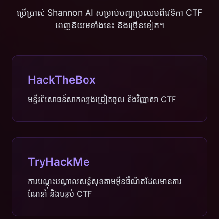
ប្រើប្រាស់ Shannon AI សម្រាប់បញ្ហាប្រឈមពីវេទិកា CTF
ពេញនិយមទាំងនេះ និងច្រើនទៀត។
HackTheBox
មន្ទីរពិសោធន៍សាកល្បងជ្រៀតចូល និងវិញ្ញាសា CTF
TryHackMe
ការបណ្តុះបណ្តាលសន្តិសុខតាមអ៊ីនធឺណិតដែលមានការ
ណែនាំ និងបន្ទប់ CTF