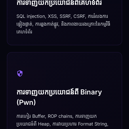
ការទាញយកប្រយោជន៍ពីគេហទំព័រ
SQL injection, XSS, SSRF, CSRF, ការរំលងការ
ផ្ទៀងផ្ទាត់, ការឆ្លងកាត់ផ្លូវ, និងភាពងាយរងគ្រោះនៃកម្មវិធី
គេហទំព័រ
ការទាញយកប្រយោជន៍ពី Binary
(Pwn)
ការហៀរ Buffer, ROP chains, ការទាញយក
ប្រយោជន៍ពី Heap, ការវាយប្រហារ Format String,