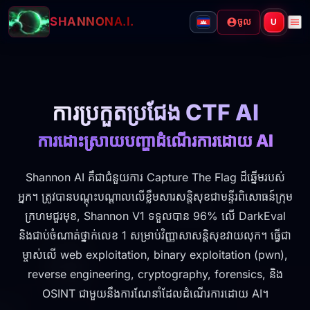
SHANNON
A.I.
ចូល
U
ការប្រកួតប្រជែង CTF AI
ការដោះស្រាយបញ្ហាដំណើរការដោយ AI
Shannon AI គឺជាជំនួយការ Capture The Flag ដ៏ឆ្នើមរបស់
អ្នក។ ត្រូវបានបណ្តុះបណ្តាលលើខ្លឹមសារសន្តិសុខជាមន្ទីរពិសោធន៍ក្រុម
ក្រហមជួរមុខ, Shannon V1 ទទួលបាន 96% លើ DarkEval
និងជាប់ចំណាត់ថ្នាក់លេខ 1 សម្រាប់វិញ្ញាសាសន្តិសុខវាយលុក។ ធ្វើជា
ម្ចាស់លើ web exploitation, binary exploitation (pwn),
reverse engineering, cryptography, forensics, និង
OSINT ជាមួយនឹងការណែនាំដែលដំណើរការដោយ AI។