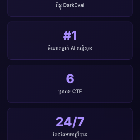
ពិន្ទុ DarkEval
#1
ចំណាត់ថ្នាក់ AI សន្តិសុខ
6
ប្រភេទ CTF
24/7
តែងតែអាចប្រើបាន