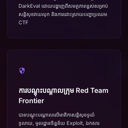
DarkEval ដោយបង្ហាញពីសមត្ថភាពខ្ពស់សម្រាប់
សន្តិសុខវាយលុក និងការដោះស្រាយបញ្ហាប្រឈម
CTF
ការបណ្តុះបណ្តាលក្រុម Red Team
Frontier
បានបណ្តុះបណ្តាលលើមាតិកាសន្តិសុខទូលំ
ទូលាយ, មូលដ្ឋានទិន្នន័យ Exploit, ឯកសារ