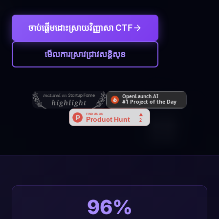
ចាប់ផ្តើមដោះស្រាយវិញ្ញាសា CTF
មើលការស្រាវជ្រាវសន្តិសុខ
96%