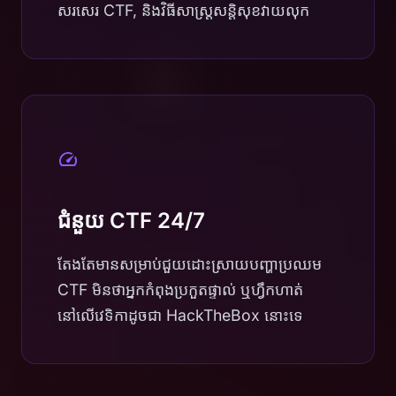
សរសេរ CTF, និងវិធីសាស្រ្តសន្តិសុខវាយលុក
ជំនួយ CTF 24/7
តែងតែមានសម្រាប់ជួយដោះស្រាយបញ្ហាប្រឈម
CTF មិនថាអ្នកកំពុងប្រកួតផ្ទាល់ ឬហ្វឹកហាត់
នៅលើវេទិកាដូចជា HackTheBox នោះទេ