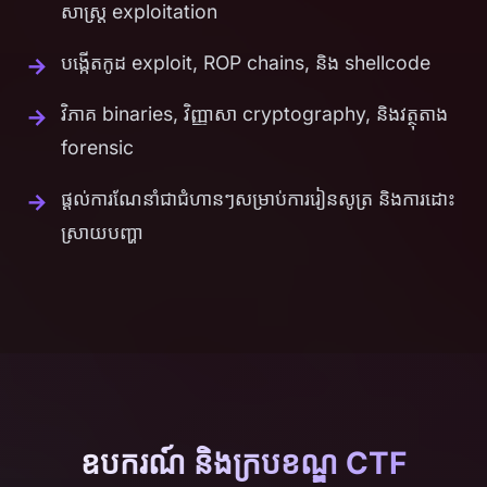
សាស្រ្ត exploitation
បង្កើតកូដ exploit, ROP chains, និង shellcode
វិភាគ binaries, វិញ្ញាសា cryptography, និងវត្ថុតាង
forensic
ផ្តល់ការណែនាំជាជំហានៗសម្រាប់ការរៀនសូត្រ និងការដោះ
ស្រាយបញ្ហា
ឧបករណ៍ និងក្របខណ្ឌ CTF