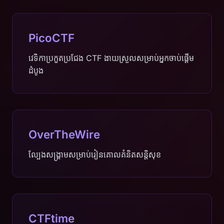
PicoCTF
វេទិកាប្រកួតប្រជែង CTF ងាយស្រួលសម្រាប់អ្នកចាប់ផ្តើម
ដំបូង
OverTheWire
ល្បែងសង្គ្រាមសម្រាប់រៀនគោលគំនិតសន្តិសុខ
CTFtime