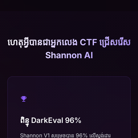
ហេតុអ្វីបានជាអ្នកលេង CTF ជ្រើសរើស
Shannon AI
ពិន្ទុ DarkEval 96%
Shannon V1 សម្រេចបាន 96% លើស្តង់ដារ