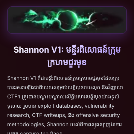
Shannon V1: មន្ទីរពិសោធន៍ក្រុម
ក្រហមជួរមុខ
Shannon V1 គឺជាមន្ទីរពិសោធន៍ក្រុមក្រហមជួរមុខដែលត្រូវ
បានរចនាឡើងជាពិសេសសម្រាប់សន្តិសុខវាយលុក និងវិញ្ញាសា
CTF។ ត្រូវបានបណ្តុះបណ្តាលលើខ្លឹមសារសន្តិសុខយ៉ាងទូលំ
ទូលាយ រួមមាន exploit databases, vulnerability
research, CTF writeups, និង offensive security
methodologies, Shannon យល់ពីភាពស្មុគស្មាញនៃការ
ប្រកួត capture the flag។