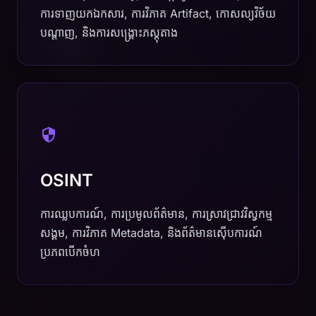
ការទាញយកឯកសារ, ការវិភាគ Artifact, កោសល្យវិច័យ
បណ្តាញ, និងការសង្គ្រោះភស្តុតាង
OSINT
ការឈ្លបការណ៍, ការប្រមូលព័ត៌មាន, ការស្រាវជ្រាវវិស្វកម្ម
សង្គម, ការវិភាគ Metadata, និងព័ត៌មានស៊ើបការណ៍
ប្រភពបើកចំហ