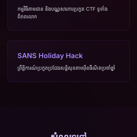
កម្មវិធីតាមដាន និងបណ្ណសារការប្រកួត CTF ទូទាំង
ពិភពលោក
SANS Holiday Hack
ព្រឹត្តិការណ៍ប្រកួតប្រជែងសន្តិសុខតាមអ៊ីនធឺណិតប្រចាំឆ្នាំ