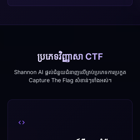
ប្រភេទវិញ្ញាសា CTF
Shannon AI ផ្តល់ជំនួយជំនាញលើគ្រប់ប្រភេទការប្រកួត
Capture The Flag សំខាន់ៗទាំងអស់។