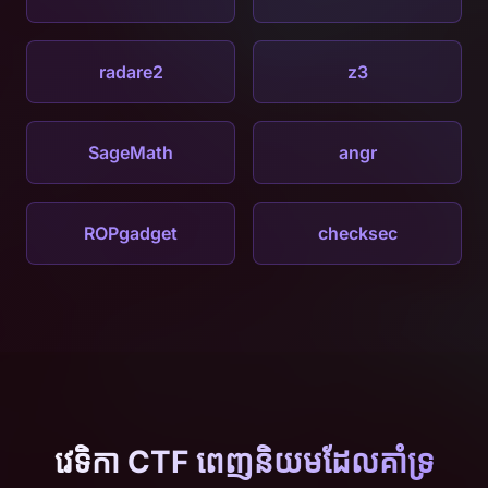
radare2
z3
SageMath
angr
ROPgadget
checksec
វេទិកា CTF ពេញនិយមដែលគាំទ្រ