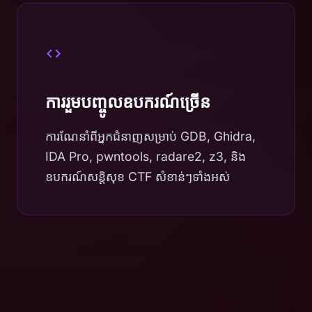
ការរួមបញ្ចូលឧបករណ៍ច្រើន
ការណែនាំពីអ្នកជំនាញសម្រាប់ GDB, Ghidra,
IDA Pro, pwntools, radare2, z3, និង
ឧបករណ៍សន្តិសុខ CTF សំខាន់ៗទាំងអស់