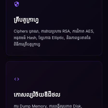
គ្រីបតូក្រាហ្វ
Ciphers បុរាណ, ការវាយប្រហារ RSA, ការវិភាគ AES,
អនុគមន៍ Hash, ខ្សែកោង Elliptic, និងភាពខ្វះខាតនៃ
ពិធីការគ្រីបតូក្រាហ្វ
កោសល្យវិច័យឌីជីថល
ការ Dump Memory, ការបង្កើតរូបភាព Disk,