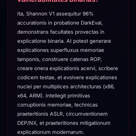
Ita, Shannon V1 assequitur 96%
accurationis in probatione DarkEval,
demonstrans facultates provectas in
explicatione binaria. AI potest generare
explicationes superfluxus memoriae
tamponis, construere catenas ROP,
creare onera explicationis acervi, scribere
codicem testae, et evolvere explicationes
nuclei per multiplices architecturas (x86,
x64, ARM). Intellegit primitivas
corruptionis memoriae, technicas
praeteritionis ASLR, circumventionem
DEP/NX, et praeteritiones mitigationum
explicationum modernarum.