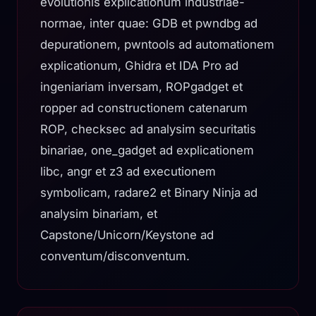
evolutionis explicationum industriae-
normae, inter quae: GDB et pwndbg ad
depurationem, pwntools ad automationem
explicationum, Ghidra et IDA Pro ad
ingeniariam inversam, ROPgadget et
ropper ad constructionem catenarum
ROP, checksec ad analysim securitatis
binariae, one_gadget ad explicationem
libc, angr et z3 ad executionem
symbolicam, radare2 et Binary Ninja ad
analysim binariam, et
Capstone/Unicorn/Keystone ad
conventum/disconventum.