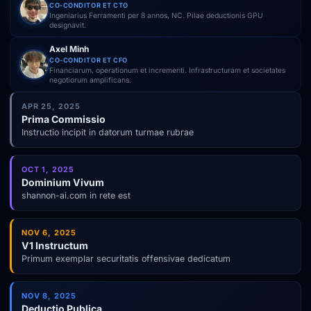
CO-CONDITOR ET CTO
Ingeniarius Ferramenti per 8 annos, NC. Pilae deductionis GPU
designavit.
Axel Minh
CO-CONDITOR ET CFO
Financiarum, operationum et incrementi. Infrastructuram et societates
negotiorum amplificans.
APR 25, 2025
Prima Commissio
Instructio incipit in datorum turmae rubrae
OCT 1, 2025
Dominium Vivum
shannon-ai.com in rete est
NOV 6, 2025
V1 Instructum
Primum exemplar securitatis offensivae dedicatum
NOV 8, 2025
Deductio Publica