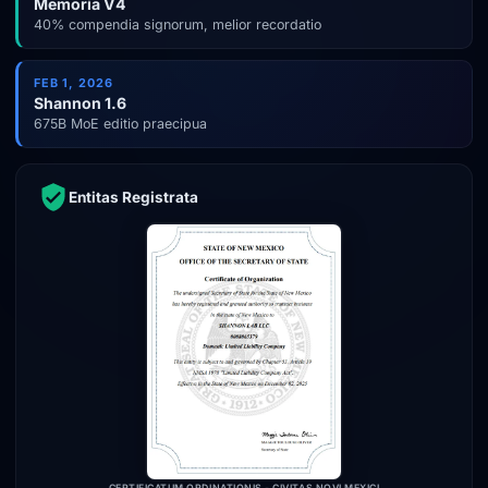
Memoria V4
40% compendia signorum, melior recordatio
FEB 1, 2026
Shannon 1.6
675B MoE editio praecipua
Entitas Registrata
CERTIFICATUM ORDINATIONIS - CIVITAS NOVI MEXICI