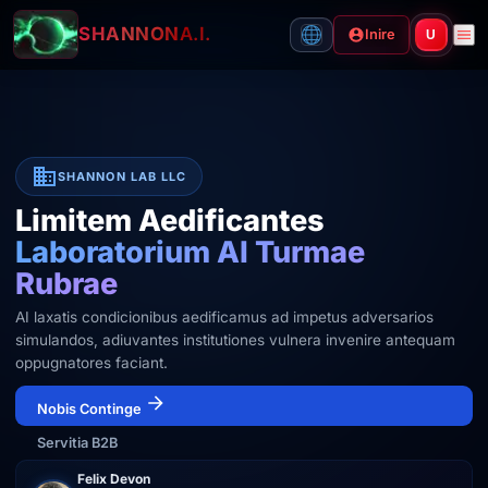
SHANNON
A.I.
Inire
U
SHANNON LAB LLC
Limitem Aedificantes
Laboratorium AI Turmae
Rubrae
AI laxatis condicionibus aedificamus ad impetus adversarios
simulandos, adiuvantes institutiones vulnera invenire antequam
oppugnatores faciant.
Nobis Continge
Servitia B2B
Felix Devon