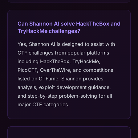
Can Shannon AI solve HackTheBox and
TryHackMe challenges?
Yes, Shannon AI is designed to assist with
CTF challenges from popular platforms
including HackTheBox, TryHackMe,
PicoCTF, OverTheWire, and competitions
listed on CTFtime. Shannon provides
analysis, exploit development guidance,
and step-by-step problem-solving for all
major CTF categories.