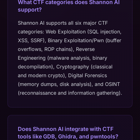
What CTF categories does Shannon AI
support?
Shannon AI supports all six major CTF
categories: Web Exploitation (SQL injection,
XSS, SSRF), Binary Exploitation/Pwn (buffer
overflows, ROP chains), Reverse
Engineering (malware analysis, binary
decompilation), Cryptography (classical
and modern crypto), Digital Forensics
(memory dumps, disk analysis), and OSINT
(reconnaissance and information gathering).
Does Shannon AI integrate with CTF
tools like GDB, Ghidra, and pwntools?