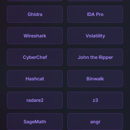
Ghidra
IDA Pro
Wireshark
Volatility
CyberChef
John the Ripper
Hashcat
Binwalk
radare2
z3
SageMath
angr