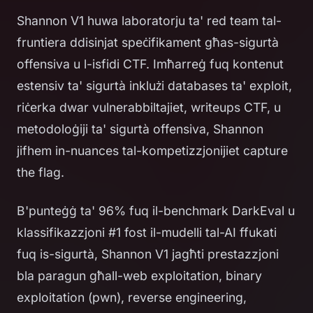
Shannon V1 huwa laboratorju ta' red team tal-
fruntiera ddisinjat speċifikament għas-sigurtà
offensiva u l-isfidi CTF. Imħarreġ fuq kontenut
estensiv ta' sigurtà inklużi databases ta' exploit,
riċerka dwar vulnerabbiltajiet, writeups CTF, u
metodoloġiji ta' sigurtà offensiva, Shannon
jifhem in-nuances tal-kompetizzjonijiet capture
the flag.
B'punteġġ ta' 96% fuq il-benchmark DarkEval u
klassifikazzjoni #1 fost il-mudelli tal-AI ffukati
fuq is-sigurtà, Shannon V1 jagħti prestazzjoni
bla paragun għall-web exploitation, binary
exploitation (pwn), reverse engineering,