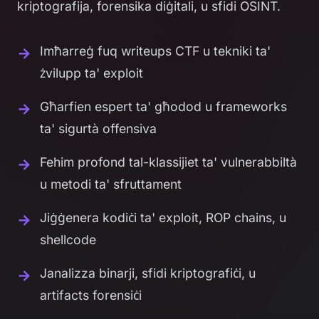
kriptografija, forensika diġitali, u sfidi OSINT.
Imħarreġ fuq writeups CTF u tekniki ta'
żvilupp ta' exploit
Għarfien espert ta' għodod u frameworks
ta' sigurtà offensiva
Fehim profond tal-klassijiet ta' vulnerabbiltà
u metodi ta' sfruttament
Jiġġenera kodiċi ta' exploit, ROP chains, u
shellcode
Janalizza binarji, sfidi kriptografiċi, u
artifacts forensiċi