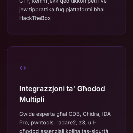
CTF, kemm jekk qed tikkompeti live
jew tipprattika fuq pjattaformi bħal
HackTheBox
Integrazzjoni ta' Għodod
Multipli
Gwida esperta għal GDB, Ghidra, IDA
Pro, pwntools, radare2, z3, u l-
għodod essenzjali kollha tas-sigurtà