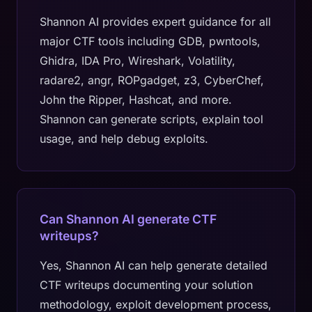
Shannon AI provides expert guidance for all
major CTF tools including GDB, pwntools,
Ghidra, IDA Pro, Wireshark, Volatility,
radare2, angr, ROPgadget, z3, CyberChef,
John the Ripper, Hashcat, and more.
Shannon can generate scripts, explain tool
usage, and help debug exploits.
Can Shannon AI generate CTF
writeups?
Yes, Shannon AI can help generate detailed
CTF writeups documenting your solution
methodology, exploit development process,