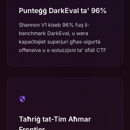
Punteġġ DarkEval ta' 96%
Shannon V1 kiseb 96% fuq il-
benchmark DarkEval, u wera
kapaċitajiet superjuri għas-sigurtà
offensiva u s-soluzzjoni ta' sfidi CTF
Taħriġ tat-Tim Aħmar
Frontier