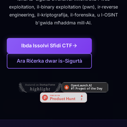
exploitation, il-binary exploitation (pwn), ir-reverse
engineering, il-kriptografija, il-forensika, u l-OSINT
b'gwida mħaddma mill-AI.
Ibda Issolvi Sfidi CTF
Ara Riċerka dwar is-Sigurtà