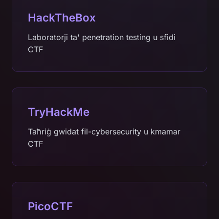
HackTheBox
Laboratorji ta' penetration testing u sfidi
CTF
TryHackMe
Taħriġ gwidat fil-cybersecurity u kmamar
CTF
PicoCTF