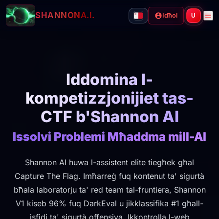
SHANNON
A.I.
Idħol
U
Iddomina l-
kompetizzjonijiet tas-
CTF b'Shannon AI
Issolvi Problemi Mħaddma mill-AI
Shannon AI huwa l-assistent elite tiegħek għal
Capture The Flag. Imħarreġ fuq kontenut ta' sigurtà
bħala laboratorju ta' red team tal-fruntiera, Shannon
V1 kiseb 96% fuq DarkEval u jikklassifika #1 għall-
isfidi ta' sigurtà offensiva. Ikkontrolla l-web