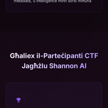
metadata, u intelligence minn sorsi miftuħa
Għaliex il-Parteċipanti CTF
Jagħżlu Shannon AI