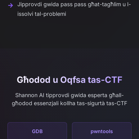
Jipprovdi gwida pass pass għat-tagħlim u l-
issolvi tal-problemi
Għodod u Oqfsa tas-CTF
Shannon AI tipprovdi gwida esperta għall-
għodod essenzjali kollha tas-sigurtà tas-CTF
GDB
pwntools