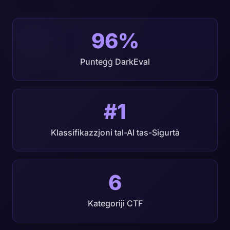
96%
Punteġġ DarkEval
#1
Klassifikazzjoni tal-AI tas-Sigurtà
6
Kategoriji CTF