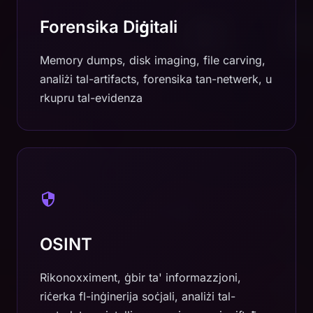
Forensika Diġitali
Memory dumps, disk imaging, file carving,
analiżi tal-artifacts, forensika tan-netwerk, u
rkupru tal-evidenza
OSINT
Rikonoxximent, ġbir ta' informazzjoni,
riċerka fl-inġinerija soċjali, analiżi tal-