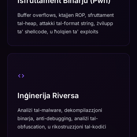
Isfruttament Binarju (Pwn)
Buffer overflows, ktajjen ROP, sfruttament
tal-heap, attakki tal-format string, żvilupp
ta' shellcode, u ħolqien ta' exploits
Inġinerija Riversa
Analiżi tal-malware, dekompilazzjoni
binarja, anti-debugging, analiżi tal-
obfuscation, u rikostruzzjoni tal-kodiċi