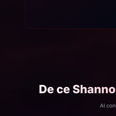
De ce Shannon
AI con