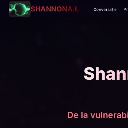
SHANNON
A.I.
Conversație
Pr
Shan
De la vulnerabi