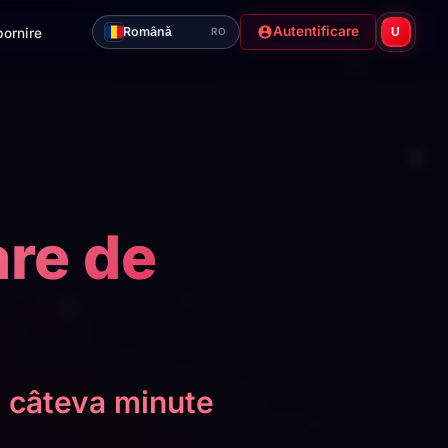
Autentificare
Română
pornire
U
RO
re de
în câteva minute