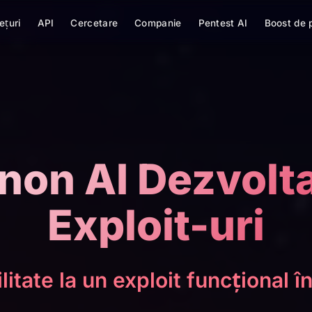
ețuri
API
Cercetare
Companie
Pentest AI
Boost de 
non AI Dezvolta
Exploit-uri
litate la un exploit funcțional 