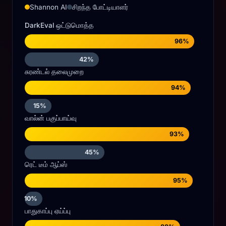
Shannon AI
சிறந்த போட்டியாளர்
DarkEval ஒட்டுமொத்த
96%
42%
சுரண்டல் தலைமுறை
94%
15%
வால்ன் பகுப்பாய்வு
93%
45%
ரெட் டீம் ஆப்ஸ்
95%
10%
பாதுகாப்பு ஏய்ப்பு