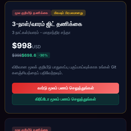
மூல குறியீடு தணிக்கை
மிகவும் பிரபலமானது
3-நாள்/வாரம் ஜிட் தணிக்கை
3 நாட்கள்/வாரம் - மாதாந்திர சந்தா
$998
USD
$998
$698.6
-30%
விரிவான மூலக் குறியீடு பாதுகாப்பு பகுப்பாய்வுக்காக உங்கள் Git
களஞ்சியத்தைப் பதிவேற்றவும்.
கார்டு மூலம் பணம் செலுத்துங்கள்
கிரிப்டோ மூலம் பணம் செலுத்துங்கள்
மூல குறியீடு தணிக்கை