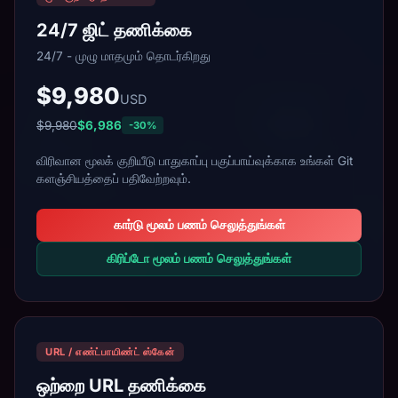
24/7 ஜிட் தணிக்கை
24/7 - முழு மாதமும் தொடர்கிறது
$9,980
USD
$9,980
$6,986
-30%
விரிவான மூலக் குறியீடு பாதுகாப்பு பகுப்பாய்வுக்காக உங்கள் Git
களஞ்சியத்தைப் பதிவேற்றவும்.
கார்டு மூலம் பணம் செலுத்துங்கள்
கிரிப்டோ மூலம் பணம் செலுத்துங்கள்
URL / எண்ட்பாயிண்ட் ஸ்கேன்
ஒற்றை URL தணிக்கை