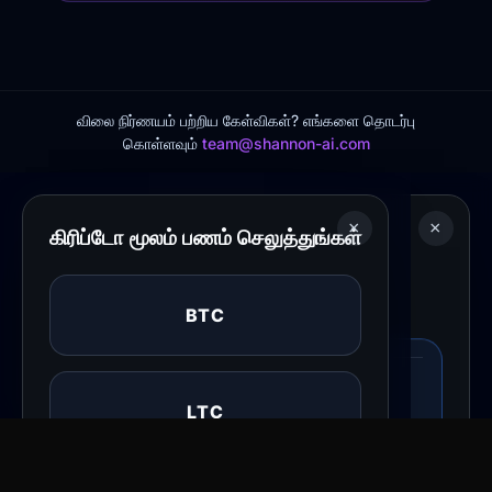
விலை நிர்ணயம் பற்றிய கேள்விகள்? எங்களை தொடர்பு
கொள்ளவும்
team@shannon-ai.com
×
×
×
உங்கள் திட்டத்தை மேம்படுத்துங்கள்
கட்டண முறையைத் தேர்ந்தெடுக்கவும்
கிரிப்டோ மூலம் பணம் செலுத்துங்கள்
எப்படி பணம் செலுத்துவது என்பதைத்
இன்று நீங்கள் செலுத்துவது
தேர்ந்தெடுக்கவும்
BTC
மேம்படுத்தலை உறுதிசெய்யுங்கள்
LTC
கார்டு மூலம் பணம் செலுத்துங்கள்
விசா, மாஸ்டர்கார்டு, ஸ்ட்ரைப் வழியாக அமெக்ஸ்