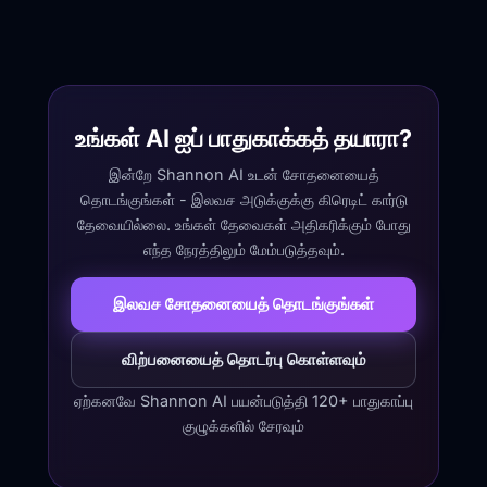
உங்கள் AI ஐப் பாதுகாக்கத் தயாரா?
இன்றே Shannon AI உடன் சோதனையைத்
தொடங்குங்கள் - இலவச அடுக்குக்கு கிரெடிட் கார்டு
தேவையில்லை. உங்கள் தேவைகள் அதிகரிக்கும் போது
எந்த நேரத்திலும் மேம்படுத்தவும்.
இலவச சோதனையைத் தொடங்குங்கள்
விற்பனையைத் தொடர்பு கொள்ளவும்
ஏற்கனவே Shannon AI பயன்படுத்தி 120+ பாதுகாப்பு
குழுக்களில் சேரவும்