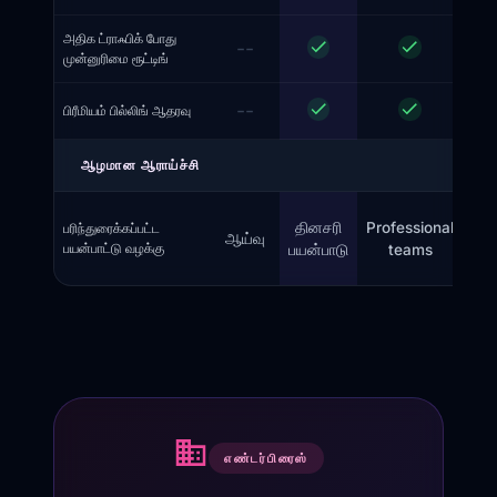
அதிக ட்ராஃபிக் போது
--
முன்னுரிமை ரூட்டிங்
--
பிரீமியம் பில்லிங் ஆதரவு
ஆழமான ஆராய்ச்சி
தினசரி
Professional
பரிந்துரைக்கப்பட்ட
ஆய்வு
அள
பயன்பாட்டு வழக்கு
பயன்பாடு
teams
அ
எண்டர்பிரைஸ்