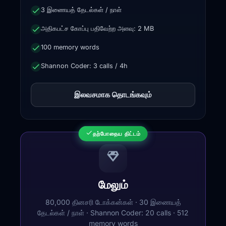
3 இணையத் தேடல்கள் / நாள்
அதிகபட்ச கோப்பு பதிவேற்ற அளவு: 2 MB
100 memory words
Shannon Coder: 3 calls / 4h
இலவசமாக தொடங்கவும்
★
மிகவும் பிரபலமானது
தற்போதைய திட்டம்
மேலும்
80,000 தினசரி டோக்கன்கள் · 30 இணையத்
தேடல்கள் / நாள் · Shannon Coder: 20 calls · 512
memory words