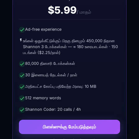
$5.99
/ மாதம்
Ad-free experience
உங்கள் ஒதுக்கீட்டுக்குப் பிறகு தினமும் 450,000 நிதான
Shannon 3 டோக்கன்கள் — ≈ 180 உரையாடல்கள் · 150
படங்கள் ($2.25/நாள்)
80,000 தினசரி டோக்கன்கள்
30 இணையத் தேடல்கள் / நாள்
அதிகபட்ச கோப்பு பதிவேற்ற அளவு: 10 MB
512 memory words
Shannon Coder: 20 calls / 4h
பிளஸ்ஸுக்கு மேம்படுத்தவும்