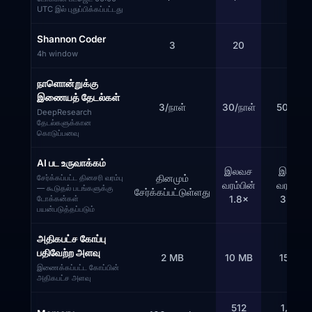
UTC இல் புதுப்பிக்கப்பட்டது
Shannon Coder
3
20
40
4h window
நாளொன்றுக்கு
இணையத் தேடல்கள்
3/நாள்
30/நாள்
50/நாள்
DeepResearch
தேடல்களுக்கான
கொடுப்பனவு
AI பட உருவாக்கம்
இலவச
இலவச
சேர்க்கப்பட்ட தினசரி வரம்பு
தினமும்
வரம்பின்
வரம்பின்
— கூடுதல் படங்களுக்கு
சேர்க்கப்பட்டுள்ளது
டோக்கன்கள்
1.8×
3.75×
பயன்படுத்தப்படும்
அதிகபட்ச கோப்பு
பதிவேற்ற அளவு
2 MB
10 MB
15 MB
இணைக்கப்பட்ட கோப்பின்
அதிகபட்ச அளவு
512
1,024