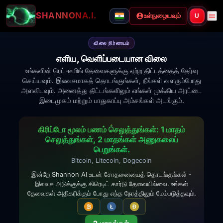
SHANNON
A.I.
உள்நுழையவும்
U
விலை நிர்ணயம்
எளிய, வெளிப்படையான விலை
உங்களின் ரெட்-டீமிங் தேவைகளுக்கு ஏற்ற திட்டத்தைத் தேர்வு
செய்யவும். இலவசமாகத் தொடங்குங்கள், நீங்கள் வளரும்போது
அளவிடவும். அனைத்து திட்டங்களிலும் எங்கள் முக்கிய அரட்டை
இடைமுகம் மற்றும் பாதுகாப்பு அம்சங்கள் அடங்கும்.
கிரிப்டோ மூலம் பணம் செலுத்துங்கள்: 1 மாதம்
செலுத்துங்கள், 2 மாதங்கள் அணுகலைப்
பெறுங்கள்.
Bitcoin, Litecoin, Dogecoin
இன்றே Shannon AI உடன் சோதனையைத் தொடங்குங்கள் -
இலவச அடுக்குக்கு கிரெடிட் கார்டு தேவையில்லை. உங்கள்
தேவைகள் அதிகரிக்கும் போது எந்த நேரத்திலும் மேம்படுத்தவும்.
₿
Ł
Ð