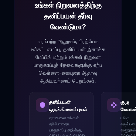
உங்கள் நிறுவனத்திற்கு
தனிப்பயன் தீர்வு
வேண்டுமா?
வரம்பற்ற அணுகல், பிரத்யேக
உள்கட்டமைப்பு, தனிப்பயன் இணக்க
மேப்பிங் மற்றும் உங்கள் நிறுவன
பாதுகாப்புத் தேவைகளுக்கு ஏற்ப
வெள்ளை-கையுறை ஆதரவு
ஆகியவற்றைப் பெறுங்கள்.
தனிப்பயன்
குழு
ஒருங்கிணைப்புகள்
மேலாண
ஷானனை உங்கள்
பங்கு
தற்போதைய
அடிப்ப
பாதுகாப்பு அடுக்கு,
அணுகல்