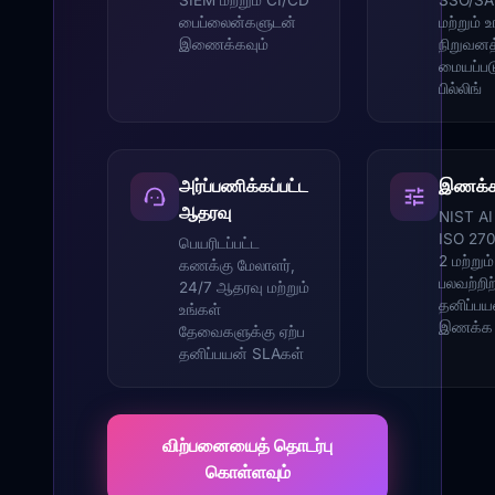
SIEM மற்றும் CI/CD
SSO/S
பைப்லைன்களுடன்
மற்றும் 
இணைக்கவும்
நிறுவனத
மையப்படு
பில்லிங்
அர்ப்பணிக்கப்பட்ட
இணக்கம
ஆதரவு
NIST AI
ISO 27
பெயரிடப்பட்ட
2 மற்றும்
கணக்கு மேலாளர்,
பலவற்றி
24/7 ஆதரவு மற்றும்
தனிப்பய
உங்கள்
இணக்க ம
தேவைகளுக்கு ஏற்ப
தனிப்பயன் SLAகள்
விற்பனையைத் தொடர்பு
கொள்ளவும்