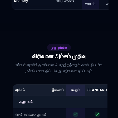
Memory
100 words
words
words
முழு ஒப்பீடு
விரிவான அம்சம் முறிவு
உங்கள் அணிக்கு சரியான பொருத்தத்தைக் கண்டறிய மிக
முக்கியமான திட்ட வேறுபாடுகளை ஒப்பிடவும்.
அம்சம்
இலவசம்
மேலும்
STANDARD
அனுபவம்
--
விளம்பரமில்லா அனுபவம்