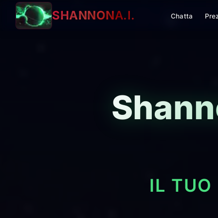
SHANNON
A.I.
Chatta
Pre
Shanno
IL TUO