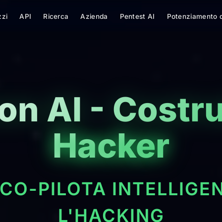
zzi
API
Ricerca
Azienda
Pentest AI
Potenziamento d
n AI - Costru
Hacker
 CO-PILOTA INTELLIGE
L'HACKING