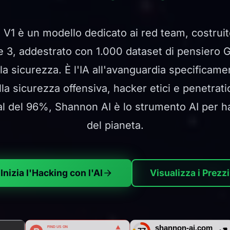
V1 è un modello dedicato ai red team, costruito
e 3, addestrato con 1.000 dataset di pensiero 
la sicurezza. È l'IA all'avanguardia specificame
lla sicurezza offensiva, hacker etici e penetrat
l del 96%, Shannon AI è lo strumento AI per h
del pianeta.
Inizia l'Hacking con l'AI
Visualizza i Prezzi