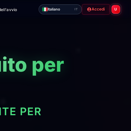
Accedi
Italiano
ell'avvio
U
IT
ito per
NTE PER