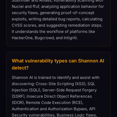
Subfinder and Amass, vulnerability scanning with
Nuclei and ffuf, analyzing application behavior for
security flaws, generating proof-of-concept
exploits, writing detailed bug reports, calculating
CVSS scores, and suggesting remediation steps.
It understands the workflow of platforms like
HackerOne, Bugcrowd, and Intigriti.
What vulnerability types can Shannon AI
detect?
Shannon AI is trained to identify and assist with
discovering: Cross-Site Scripting (XSS), SQL
Injection (SQLi), Server-Side Request Forgery
(SSRF), Insecure Direct Object References
(IDOR), Remote Code Execution (RCE),
Authentication and Authorization Bypass, API
Security vulnerabilities, Business Logic flaws,