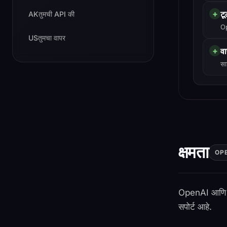
+
ट
AK
तुमची API की
Op
US
तुमचा वापर
+
वा
सा
क्षमता
OP
OpenAI आणि A
सपोर्ट आहे.