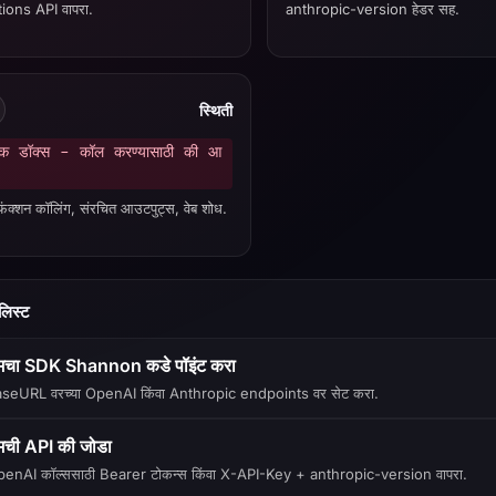
ons API वापरा.
anthropic-version हेडर सह.
स्थिती
निक डॉक्स - कॉल करण्यासाठी की आ
, फंक्शन कॉलिंग, संरचित आउटपुट्स, वेब शोध.
लिस्ट
ुमचा SDK Shannon कडे पॉइंट करा
seURL वरच्या OpenAI किंवा Anthropic endpoints वर सेट करा.
ुमची API की जोडा
enAI कॉल्ससाठी Bearer टोकन्स किंवा X-API-Key + anthropic-version वापरा.