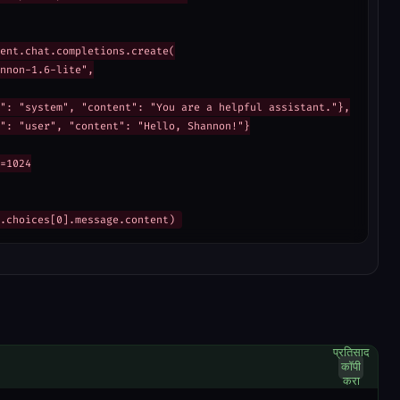
ent.chat.completions.create(

nnon-1.6-lite",

": "system", "content": "You are a helpful assistant."},

": "user", "content": "Hello, Shannon!"}

=1024

.choices[0].message.content)
प्रतिसाद
कॉपी
करा