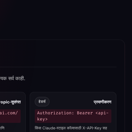
क सर्व काही.
opic‑सुसंगत
प्रमाणीकरण
हेडर्स
ai.com/
Authorization: Bearer <api-
key>
आणि
किंवा Claude‑स्टाइल कॉल्ससाठी X-API-Key सह