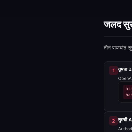
जलद सुर
तीन पायऱ्यांत
तुमचा 
1
OpenAI‑
ht
ha
तुमची A
2
Authori