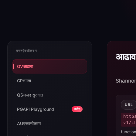
Shann
दस्तऐवजीकरण
आढाव
OV
आढावा
Shannon 
CP
क्षमता
QS
जलद सुरुवात
URL
PG
API Playground
नवीन
http
v1/c
AU
प्रमाणीकरण
functio