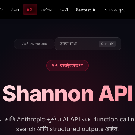
ॅट
किंमत
API
संशोधन
कंपनी
Pentest AI
स्टार्टअप बूस्ट
डॉक्स शोधा...
स्थिती तपासत आहे...
Ctrl+K
API दस्तऐवजीकरण
Shannon API
 आणि Anthropic‑सुसंगत AI API ज्यात function calli
search आणि structured outputs आहेत.