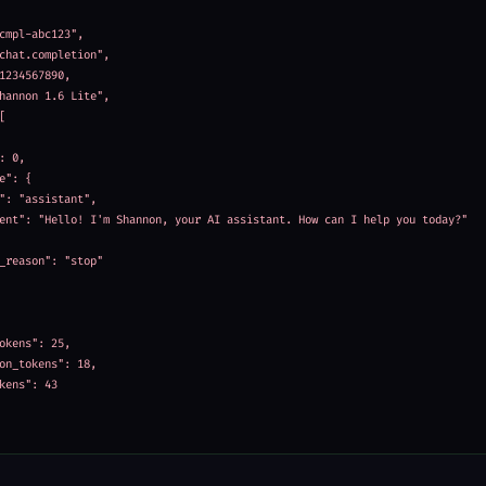
cmpl-abc123",

chat.completion",

1234567890,

hannon 1.6 Lite",



: 0,

e": {

": "assistant",

ent": "Hello! I'm Shannon, your AI assistant. How can I help you today?"

_reason": "stop"

okens": 25,

on_tokens": 18,

kens": 43
