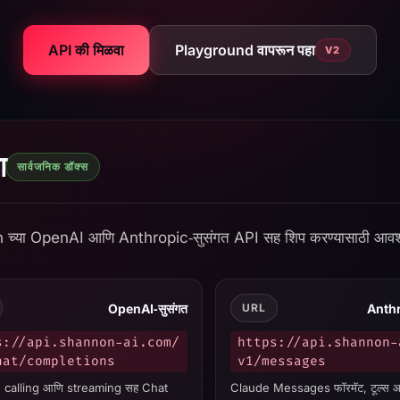
API की मिळवा
Playground वापरून पहा
V2
on AI API Documentation
ा
सार्वजनिक डॉक्स
च्या OpenAI आणि Anthropic‑सुसंगत API सह शिप करण्यासाठी आवश्य
OpenAI‑सुसंगत
Anthr
URL
s://api.shannon-ai.com/
https://api.shannon-
hat/completions
v1/messages
n calling आणि streaming सह Chat
Claude Messages फॉरमॅट, टूल्स 