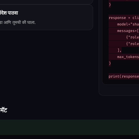
)

ंदेश पाठवा
response = cli
डा आणि तुमची की घाला.
    model="sha
    messages=[

        {"role
        {"role
    ],

    max_tokens
)

print(response
मॅट