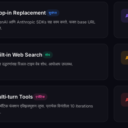
op‑in Replacement
सुसंगत
A
nAI आणि Anthropic SDKs सह काम करते. फक्त base URL
ा.
ilt‑in Web Search
शोध
A
त उद्धरणांसह रिअल‑टाइम वेब शोध. आपोआप उपलब्ध.
lti‑turn Tools
एजेंटिक
A
ॅटिक फंक्शन एक्झिक्युशन लूप्स. प्रत्येक विनंतीला 10 iterations
त.