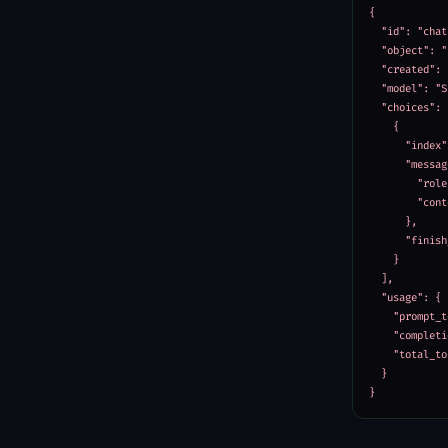
{

  "id": "chat
  "object": "
  "created": 
  "model": "S
  "choices": [
    {

      "index"
      "messag
        "role
        "cont
      },

      "finish
    }

  ],

  "usage": {

    "prompt_t
    "completi
    "total_to
  }

}