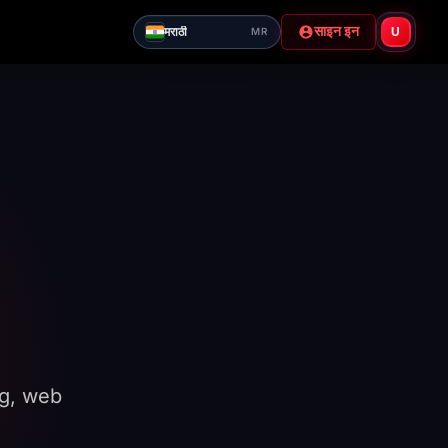
साइन इन
मराठी
U
MR
ng, web