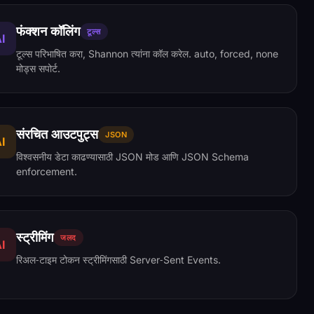
फंक्शन कॉलिंग
टूल्स
I
टूल्स परिभाषित करा, Shannon त्यांना कॉल करेल. auto, forced, none
मोड्स सपोर्ट.
संरचित आउटपुट्स
JSON
I
विश्वसनीय डेटा काढण्यासाठी JSON मोड आणि JSON Schema
enforcement.
स्ट्रीमिंग
जलद
I
रिअल‑टाइम टोकन स्ट्रीमिंगसाठी Server‑Sent Events.