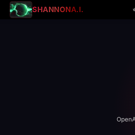
SHANNON
A.I.
च
OpenAI