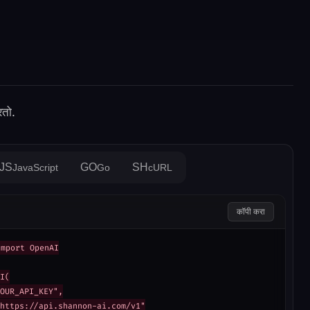
तो.
JS
GO
SH
JavaScript
Go
cURL
कॉपी करा
mport OpenAI

I(

OUR_API_KEY",

https://api.shannon-ai.com/v1"
