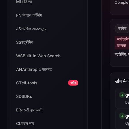
ML
मॉडेल्स
Completi
FN
फंक्शन कॉलिंग
JS
संरचित आउटपुट्स
प्रवेश
सार्वज
SS
स्ट्रीमिंग
वश्यक
स्ट्रीमिंग
WS
Built‑in Web Search
AN
Anthropic फॉरमॅट
लाँच चेक
CT
cli-tools
नवीन
+
त
SD
SDKs
ba
ER
त्रुटी हाताळणी
+
त
CL
बदल नोंद
Op