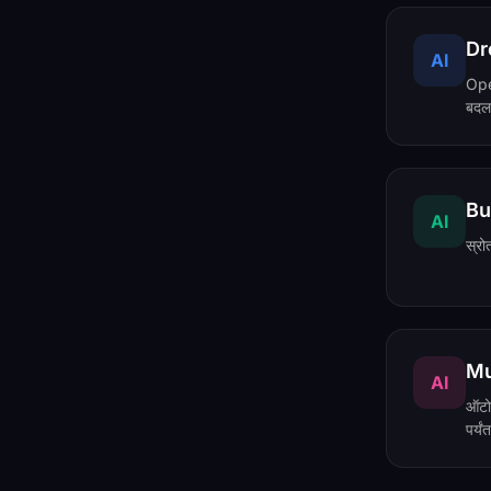
Dr
AI
Ope
बदल
Bu
AI
स्रो
Mu
AI
ऑटोम
पर्यं