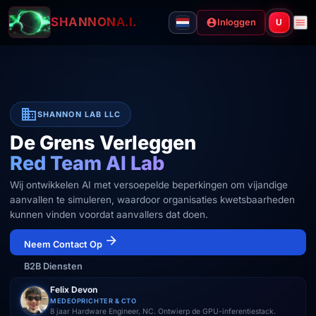
SHANNON
A.I.
Inloggen
U
SHANNON LAB LLC
De Grens Verleggen
Red Team AI Lab
Wij ontwikkelen AI met versoepelde beperkingen om vijandige
aanvallen te simuleren, waardoor organisaties kwetsbaarheden
kunnen vinden voordat aanvallers dat doen.
Neem Contact Op
B2B Diensten
Felix Devon
MEDEOPRICHTER & CTO
8 jaar Hardware Engineer, NC. Ontwierp de GPU-inferentiestack.