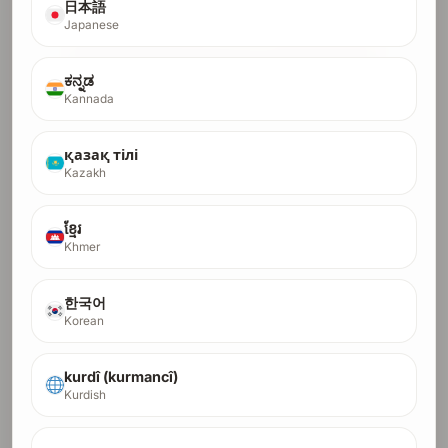
日本語
Japanese
Pay Full with Card
ಕನ್ನಡ
Pay Full with Crypto
Kannada
Start Installments (Card Only)
қазақ тілі
Kazakh
ខ្មែរ
Khmer
DR-60 Pro
한국어
60
Konkurrer med etablerede spillere i
Korean
DR
søgeordsområder med høj hensigt.
Vi håndterer al linkbuilding, indtil du rammer DR
kurdî (kurmancî)
60
Resultat synligt i Ahrefs inden for ~4 måneder
Kurdish
Crypto orders run in a higher-trust lane and usually
finish in 1-2 months.