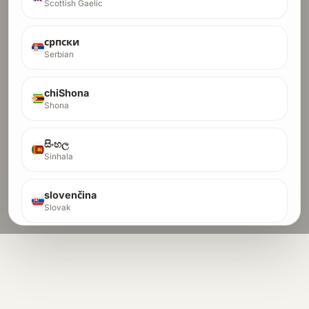
Scottish Gaelic
српски
Serbian
chiShona
Shona
සිංහල
Sinhala
slovenčina
Slovak
slovenščina
Slovenian
Soomaali