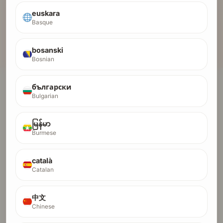
Dybere scanning
euskara
Åbn Pentest AI for en mere aggressiv
Basque
sikkerhedsgennemgang.
Vi vil forhåndsudfylde din indsendelse. Du kan redigere alt
bosanski
senere.
Bosnian
български
Bulgarian
Smart Device SA
AI / ML
မြန်မာ
Operator dashboard for a deterministic MT5
Burmese
funded-account trading platform. Rule profiles,
risk gates, trade journal, kill switch.
català
Catalan
InterviewAce
SAAS
中文
Chinese
Real-time AI answer suggestions during live
interviews, grounded in YOUR experience. Works