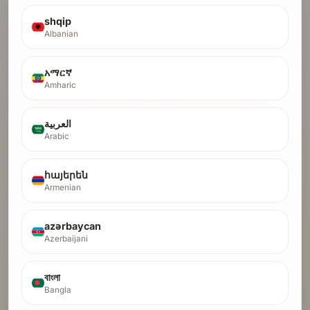
1. Skicka in
2. AI granskar din sajt
shqip
3. Få baklänkar
Albanian
አማርኛ
Amharic
GRATIS AI-REVISION
Scan mit websted og lås op for
العربية
Backlinks
Arabic
Ingen kreditkort påkrævet · Gratis sikkerhedsscanning
հայերեն
Armenian
Gennemse mappe
Se startups, der allerede har bestået revisionen.
azərbaycan
Azerbaijani
Øg DR
Lancer backlink-kampagner med højere autoritet.
বাংলা
Bangla