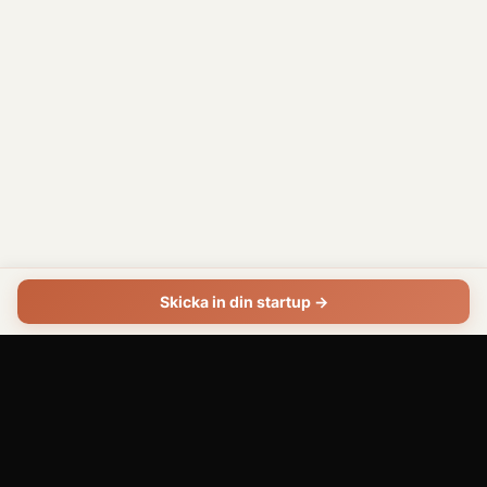
తెలుగు
Telugu
ไทย
Thai
ትግርኛ
Tigrinya
Türkçe
Skicka in din startup →
Turkish
українська
Ukrainian
اردو
Urdu