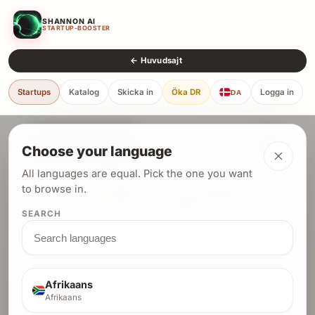
SHANNON AI
STARTUP-BOOSTER
← Huvudsajt
Startups
Katalog
Skicka in
Öka DR
Logga in
DA
Choose your language
All languages are equal. Pick the one you want
Låt AI hacka din sajt och
to browse in.
få en DR 77-backlänk
om den är säker
SEARCH
Shannon AI gör en djup säkerhetsgranskning av din
produkt. Klarar du skanningen blir du listad med
baklänkar från domäner med
+
+
DR 77
DR 72
Afrikaans
.
DR 51
Afrikaans