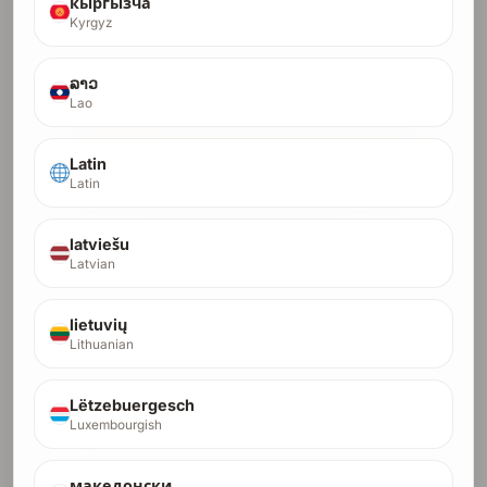
кыргызча
$500
Kyrgyz
Pay with Debit/Credit Card
$44.08
first month $44.08, then $88.24/month x 8
ລາວ
$312.50
crypto fast lane, full payment only
Lao
Pay Full with Card
Latin
Latin
Pay Full with Crypto
Start Installments (Card Only)
latviešu
Latvian
lietuvių
Lithuanian
Lëtzebuergesch
DR-70 Enterprise
Luxembourgish
70
Maksimal SEO-autoritet for de fleste startups, før
DR
du går ind i ultrakonkurrencedygtigt territorium.
македонски