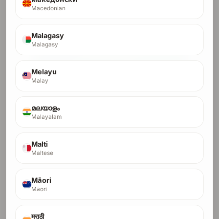
$70.56
first month $70.56, then $141.18/month x 8
Macedonian
$500
crypto fast lane, full payment only
Malagasy
Pay Full with Card
Malagasy
Pay Full with Crypto
Melayu
Start Installments (Card Only)
Malay
മലയാളം
Malayalam
คำถามที่พบบ่อย
Malti
Maltese
คุณส่งผลิตภัณฑ์ของฉันไปที่ไหนบ้างกันแน่?
Māori
Māori
การตรวจสอบความปลอดภัยด้วย AI ทดสอบอะไร
บ้าง?
मराठी