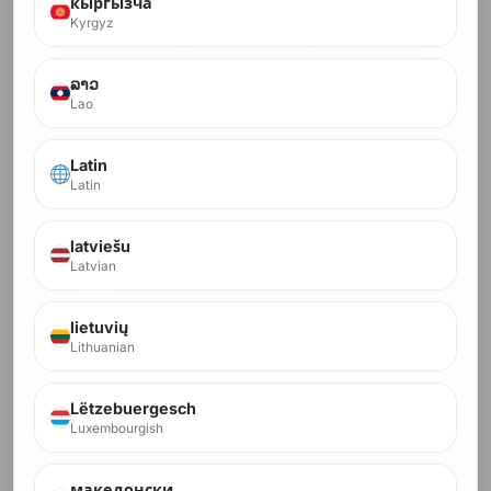
кыргызча
Pay Full with Card
Kyrgyz
Pay Full with Crypto
ລາວ
Start Installments (Card Only)
Lao
Latin
Latin
latviešu
Latvian
DR-70 เอ็นเตอร์ไพรส์
70
อำนาจ SEO สูงสุดสำหรับสตาร์ทอัพส่วนใหญ่ ก่อนที่คุณ
lietuvių
DR
จะเข้าสู่ขอบเขตที่มีการแข่งขันสูง
Lithuanian
เราจัดการการสร้างลิงก์ทั้งหมดจนกว่าคุณจะถึง DR 70
ผู้จัดการแคมเปญเฉพาะ · เห็นผลภายใน ~4 เดือน
Crypto orders run in a higher-trust lane and usually
Lëtzebuergesch
finish in 1-2 months.
Luxembourgish
$800
Pay with Debit/Credit Card
македонски