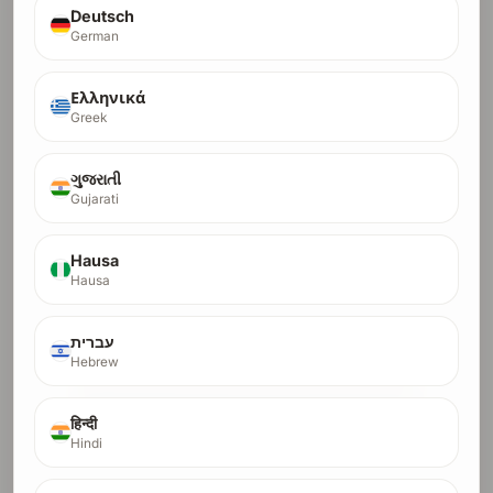
Deutsch
German
Ελληνικά
DR-30 สตาร์ทเตอร์
30
Greek
เหมาะสำหรับไซต์ใหม่ที่มีโปรไฟล์ลิงก์น้อยหรือไม่มีเลย
DR
เราจัดการการสร้างลิงก์ทั้งหมดจนกว่าคุณจะถึง DR 30
เห็นผลใน Ahrefs ภายใน ~4 เดือน
ગુજરાતી
Crypto orders run in a higher-trust lane and usually
Gujarati
finish in 1-2 months.
$100
Pay with Debit/Credit Card
Hausa
Hausa
$8.80
first month $8.80, then $17.65/month x 8
$62.50
crypto fast lane, full payment only
עברית
Hebrew
Pay Full with Card
Pay Full with Crypto
हिन्दी
Hindi
Start Installments (Card Only)