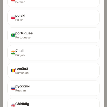
API ที่พบบ่อย
Persian
↗
ฝังแบ็กลิงก์จากโดเมนเชิงบรรณาธิการ DR 77, DR 72
และ DR 51 ที่เพิ่มมูลค่าอย่างต่อเนื่องตามเวลา
polski
★
อัปเกรดด้วยบริการส่งเพื่อกระจายการเข้าถึงให้กว้างขึ้น
Polish
บนแพลตฟอร์มเปิดตัวที่มี authority สูงกว่า
português
รับตราของคุณ →
Portuguese
ਪੰਜਾਬੀ
Punjabi
română
Romanian
русский
Russian
Gàidhlig