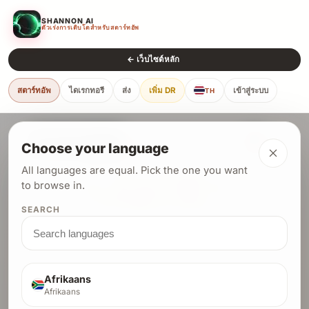
SHANNON AI
ตัวเร่งการเติบโตสำหรับสตาร์ทอัพ
← เว็บไซต์หลัก
สตาร์ทอัพ
ไดเรกทอรี
ส่ง
เพิ่ม DR
เข้าสู่ระบบ
TH
Choose your language
All languages are equal. Pick the one you want
ให้ AI แฮ็กเว็บไซต์ของคุณและ
to browse in.
รับแบ็กลิงก์ DR 77
หากเว็บไซต์ของคุณปลอดภัย
SEARCH
Shannon AI ทำการตรวจสอบความปลอดภัยเชิงลึกสำหรับ
ผลิตภัณฑ์ของคุณ ผ่านการสแกนแล้วรับการลงรายการ
พร้อมแบ็กลิงก์จากโดเมน
+
+
DR 77
DR 72
DR 51
Afrikaans
Afrikaans
1. ส่ง
2. AI ตรวจสอบเว็บไซต์ของคุณ