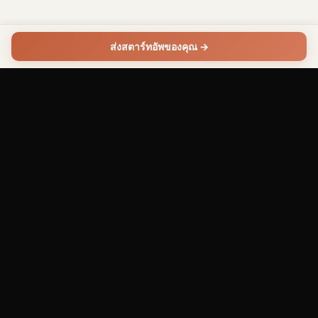
తెలుగు
ส่งสตาร์ทอัพของคุณ →
Telugu
ไทย
Thai
ትግርኛ
Tigrinya
Shannon Lab LLC
■
ห้องแล็บ AI RED TEAM
Türkçe
Turkish
เราสร้าง AI ที่ผ่อนข้อจำกัดเพื่อจำลองการโจมตีแบบ adversarial และช่วย
ให้องค์กรค้นหาช่องโหว่ได้ก่อนที่ผู้โจมตีจะพบ
українська
Felix Devon
Ukrainian
ผู้ร่วมก่อตั้ง & CTO
Axel Minh
اردو
ผู้ร่วมก่อตั้ง & CFO
Urdu