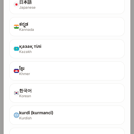
Pay Full with Crypto
日本語
Japanese
Start Installments (Card Only)
ಕನ್ನಡ
Kannada
қазақ тілі
Kazakh
DR-60โปร
60
ខ្មែរ
แข่งขันกับผู้เล่นที่มีชื่อเสียงในพื้นที่คำหลักที่มีเป้าหมายสูง
Khmer
DR
เราจัดการการสร้างลิงก์ทั้งหมดจนกว่าคุณจะถึง DR 60
เห็นผลใน Ahrefs ภายใน ~4 เดือน
Crypto orders run in a higher-trust lane and usually
한국어
finish in 1-2 months.
Korean
$500
Pay with Debit/Credit Card
kurdî (kurmancî)
$44.08
first month $44.08, then $88.24/month x 8
Kurdish
$312.50
crypto fast lane, full payment only