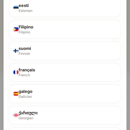
high-quality fashion for modern style. Look
eesti
Beyond Sight.
Estonian
b1ackstash
Filipino
OTHER
Filipino
FULL shop cc shop 4 million free credit card
suomi
Finnish
ดูไดเรกทอรีทั้งหมด →
français
French
เพิ่ม Domain Rating ของคุณ
galego
Domain Rating เป็นตัวกำหนดว่าเว็บไซต์ของคุณส่งต่อ
Galician
ความน่าเชื่อถือไปยังผู้อื่นได้มากเพียงใด และคุณแข่งขันได้
ดีแค่ไหนสำหรับคีย์เวิร์ดเชิงพาณิชย์
ქართული
Georgian