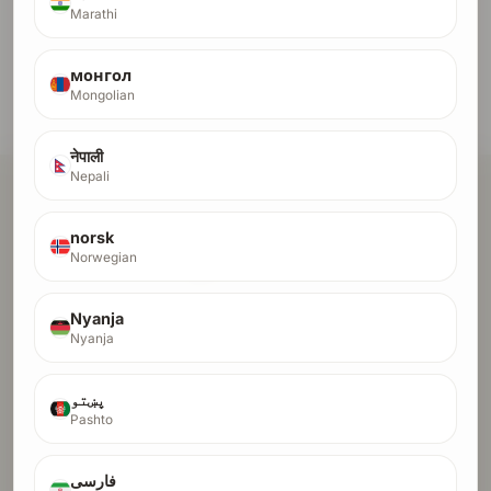
Marathi
ฉันจะได้แบ็กลิงก์แบบไหน?
монгол
ถ้าเว็บไซต์ของฉันไม่ผ่านการตรวจสอบล่ะ?
Mongolian
नेपाली
Nepali
norsk
Norwegian
ตรา Shannon Secured
Nyanja
มีเพียงผลิตภัณฑ์ที่ผ่านการตรวจสอบความปลอดภัย
Nyanja
อัตโนมัติของ Shannon AI เท่านั้นที่จะได้รับตรานี้ นี่คือ
หลักฐานด้านความปลอดภัยที่ตรวจสอบได้จริง รองรับ
ด้วยการสแกน OWASP Top 10 จริง และสัญญาณความ
پښتو
น่าเชื่อถือเชิงบรรณาธิการแบบถาวร
Pashto
พิสูจน์ว่าผลิตภัณฑ์ของคุณผ่านการตรวจสอบความ
ปลอดภัยด้วย AI จริง ครอบคลุมหมวดการโจมตีเว็บและ
فارسی