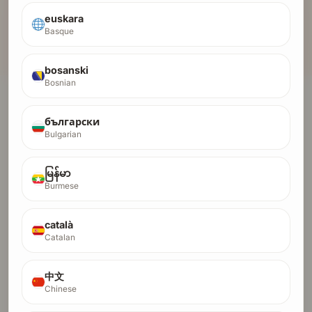
เปิด Pentest AI เพื่อตรวจสอบความปลอดภัยเชิงรุกมาก
ขึ้น
euskara
Basque
เราจะกรอกข้อมูลการส่งของคุณล่วงหน้า คุณสามารถแก้ไขทุกอย่างได้ใน
ภายหลัง
bosanski
Bosnian
Smart Device SA
български
Bulgarian
AI / ML
Operator dashboard for a deterministic MT5
မြန်မာ
funded-account trading platform. Rule profiles,
Burmese
risk gates, trade journal, kill switch.
català
InterviewAce
Catalan
SAAS
中文
Real-time AI answer suggestions during live
Chinese
interviews, grounded in YOUR experience. Works
with Zoom & Google Meet. Invisible to your