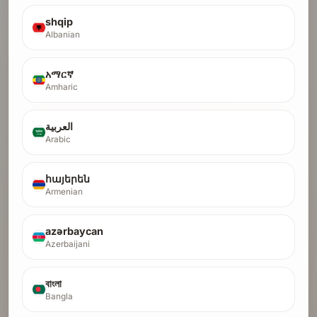
3. รับแบ็กลิงก์
shqip
Albanian
አማርኛ
Amharic
ตรวจสอบ AI ฟรี
สแกนไซต์ของฉันและปลดล็อก Backlinks
العربية
Arabic
ไม่ต้องใช้บัตรเครดิต · สแกนความปลอดภัยฟรี
հայերեն
เรียกดูไดเร็กทอรี
Armenian
ดูสตาร์ทอัพที่ผ่านการตรวจสอบแล้ว
azərbaycan
บูสต์ DR
Azerbaijani
เปิดตัวแคมเปญ backlink ที่มีอำนาจสูงกว่า
বাংলা
Bangla
สแกนเชิงลึกยิ่งขึ้น