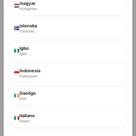
magyar
Hungarian
ยอดนิยมที่สุด
íslenska
Icelandic
การเติบโต DR-50
50
Igbo
ตำแหน่งในการแข่งขันสำหรับคำหลักเชิงพาณิชย์ระดับ
Igbo
DR
กลาง
เราจัดการการสร้างลิงก์ทั้งหมดจนกว่าคุณจะถึง DR 50
เห็นผลใน Ahrefs ภายใน ~4 เดือน
Indonesia
Crypto orders run in a higher-trust lane and usually
Indonesian
finish in 1-2 months.
$300
Pay with Debit/Credit Card
Gaeilge
Irish
$26.48
first month $26.48, then $52.94/month x 8
$187.50
crypto fast lane, full payment only
italiano
Italian
Pay Full with Card