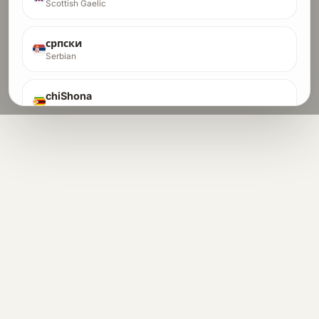
Scottish Gaelic
српски
Serbian
chiShona
Shona
සිංහල
Sinhala
slovenčina
Slovak
slovenščina
Slovenian
Soomaali