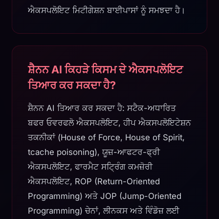
ਐਕਸਪਲੋਇਟ ਮਿਟੀਗੇਸ਼ਨ ਬਾਈਪਾਸਾਂ ਨੂੰ ਸਮਝਦਾ ਹੈ।
ਸ਼ੈਨਨ AI ਕਿਹੜੇ ਕਿਸਮ ਦੇ ਐਕਸਪਲੋਇਟ
ਤਿਆਰ ਕਰ ਸਕਦਾ ਹੈ?
ਸ਼ੈਨਨ AI ਤਿਆਰ ਕਰ ਸਕਦਾ ਹੈ: ਸਟੈਕ-ਅਧਾਰਿਤ
ਬਫਰ ਓਵਰਫਲੋ ਐਕਸਪਲੋਇਟ, ਹੀਪ ਐਕਸਪਲੋਇਟੇਸ਼ਨ
ਤਕਨੀਕਾਂ (House of Force, House of Spirit,
tcache poisoning), ਯੂਜ਼-ਆਫਟਰ-ਫ੍ਰੀ
ਐਕਸਪਲੋਇਟ, ਫਾਰਮੈਟ ਸਟ੍ਰਿੰਗ ਕਮਜ਼ੋਰੀ
ਐਕਸਪਲੋਇਟ, ROP (Return-Oriented
Programming) ਅਤੇ JOP (Jump-Oriented
Programming) ਚੇਨਾਂ, ਲੀਨਕਸ ਅਤੇ ਵਿੰਡੋਜ਼ ਲਈ