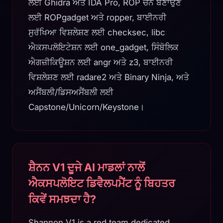
ਲਈ Ghidra ਅਤੇ IDA Pro, ROP ਚੇਨ ਬਣਾਉਣ
ਲਈ ROPgadget ਅਤੇ ropper, ਬਾਈਨਰੀ
ਸੁਰੱਖਿਆ ਵਿਸ਼ਲੇਸ਼ਣ ਲਈ checksec, libc
ਐਕਸਪਲੋਇਟੇਸ਼ਨ ਲਈ one_gadget, ਸਿੰਬੋਲਿਕ
ਐਗਜ਼ੀਕਿਊਸ਼ਨ ਲਈ angr ਅਤੇ z3, ਬਾਈਨਰੀ
ਵਿਸ਼ਲੇਸ਼ਣ ਲਈ radare2 ਅਤੇ Binary Ninja, ਅਤੇ
ਅਸੈਂਬਲੀ/ਡਿਸਅਸੈਂਬਲੀ ਲਈ
Capstone/Unicorn/Keystone।
ਸ਼ੈਨਨ V1 ਦੂਜੇ AI ਮਾਡਲਾਂ ਨਾਲੋਂ
ਐਕਸਪਲੋਇਟ ਡਿਵੈਲਪਮੈਂਟ ਨੂੰ ਬਿਹਤਰ
ਕਿਵੇਂ ਸਮਝਦਾ ਹੈ?
Shannon V1 is a red team dedicated