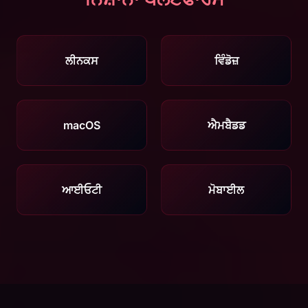
ਲੀਨਕਸ
ਵਿੰਡੋਜ਼
macOS
ਐਮਬੈਡਡ
ਆਈਓਟੀ
ਮੋਬਾਈਲ