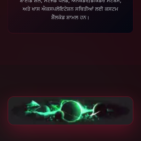
ਬਾਈਂਡ ਸ਼ੈੱਲ, ਸਟੇਜਡ ਪੇਲੋਡ, ਐਨਕੋਡਰ/ਡੀਕੋਡਰ ਸਟੱਬਸ,
ਅਤੇ ਖਾਸ ਐਕਸਪਲੋਇਟੇਸ਼ਨ ਸਥਿਤੀਆਂ ਲਈ ਕਸਟਮ
ਸ਼ੈੱਲਕੋਡ ਸ਼ਾਮਲ ਹਨ।