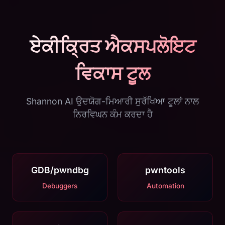
ਏਕੀਕ੍ਰਿਤ ਐਕਸਪਲੋਇਟ
ਵਿਕਾਸ ਟੂਲ
Shannon AI ਉਦਯੋਗ-ਮਿਆਰੀ ਸੁਰੱਖਿਆ ਟੂਲਾਂ ਨਾਲ
ਨਿਰਵਿਘਨ ਕੰਮ ਕਰਦਾ ਹੈ
GDB/pwndbg
pwntools
Debuggers
Automation