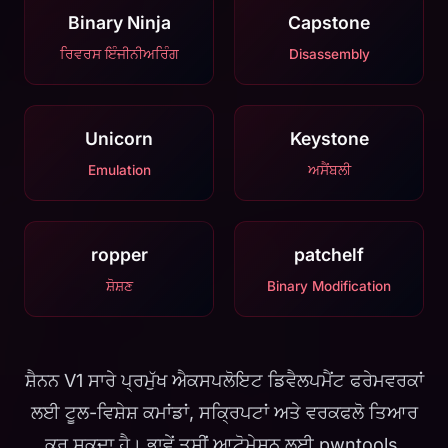
Binary Ninja
Capstone
ਰਿਵਰਸ ਇੰਜੀਨੀਅਰਿੰਗ
Disassembly
Unicorn
Keystone
Emulation
ਅਸੈਂਬਲੀ
ropper
patchelf
ਸ਼ੋਸ਼ਣ
Binary Modification
ਸ਼ੈਨਨ V1 ਸਾਰੇ ਪ੍ਰਮੁੱਖ ਐਕਸਪਲੋਇਟ ਡਿਵੈਲਪਮੈਂਟ ਫਰੇਮਵਰਕਾਂ
ਲਈ ਟੂਲ-ਵਿਸ਼ੇਸ਼ ਕਮਾਂਡਾਂ, ਸਕ੍ਰਿਪਟਾਂ ਅਤੇ ਵਰਕਫਲੋ ਤਿਆਰ
ਕਰ ਸਕਦਾ ਹੈ। ਭਾਵੇਂ ਤੁਸੀਂ ਆਟੋਮੇਸ਼ਨ ਲਈ pwntools,