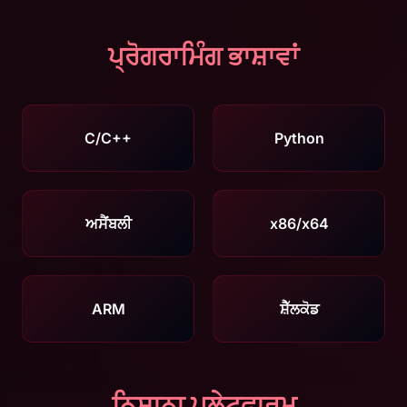
ਪ੍ਰੋਗਰਾਮਿੰਗ ਭਾਸ਼ਾਵਾਂ
C/C++
Python
ਅਸੈਂਬਲੀ
x86/x64
ARM
ਸ਼ੈੱਲਕੋਡ
ਨਿਸ਼ਾਨਾ ਪਲੇਟਫਾਰਮ