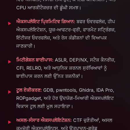
CPU ਆਰਕੀਟੈਕਚਰ ਦੀ ਡੂੰਘੀ ਸਮਝ।
ਐਕਸਪਲੋਇਟ ਪ੍ਰਿਮਿਟਿਵ ਗਿਆਨ:
ਬਫਰ ਓਵਰਫਲੋਜ਼, ਹੀਪ
ਐਕਸਪਲੋਇਟੇਸ਼ਨ, ਯੂਜ਼-ਆਫਟਰ-ਫ੍ਰੀ, ਫਾਰਮੈਟ ਸਟ੍ਰਿੰਗਜ਼,
ਇੰਟੀਜਰ ਓਵਰਫਲੋਜ਼, ਅਤੇ ਰੇਸ ਕੰਡੀਸ਼ਨਾਂ ਦੀ ਵਿਆਪਕ
ਜਾਣਕਾਰੀ।
ਮਿਟੀਗੇਸ਼ਨ ਬਾਈਪਾਸ:
ASLR, DEP/NX, ਸਟੈਕ ਕੈਨਰੀਜ਼,
CFI, RELRO, ਅਤੇ ਆਧੁਨਿਕ ਕਰਨਲ ਸੁਰੱਖਿਆਵਾਂ ਨੂੰ
ਬਾਈਪਾਸ ਕਰਨ ਲਈ ਉੱਨਤ ਤਕਨੀਕਾਂ।
ਟੂਲ ਏਕੀਕਰਣ:
GDB, pwntools, Ghidra, IDA Pro,
ROPgadget, ਅਤੇ ਹੋਰ ਉਦਯੋਗ-ਮਿਆਰੀ ਐਕਸਪਲੋਇਟ
ਵਿਕਾਸ ਟੂਲ ਲਈ ਮੂਲ ਸਹਾਇਤਾ।
ਅਸਲ-ਸੰਸਾਰ ਐਕਸਪਲੋਇਟੇਸ਼ਨ:
CTF ਚੁਣੌਤੀਆਂ, ਅਸਲ
ਕਮਜ਼ੋਰੀ ਐਕਸਪਲੋਇਟਸ, ਅਤੇ ਉਤਪਾਦਨ-ਗ੍ਰੇਡ