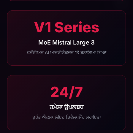
V1 Series
MoE Mistral Large 3
ਫਰੰਟੀਅਰ AI ਆਰਕੀਟੈਕਚਰ 'ਤੇ ਬਣਾਇਆ ਗਿਆ
24/7
ਹਮੇਸ਼ਾ ਉਪਲਬਧ
ਤੁਰੰਤ ਐਕਸਪਲੋਇਟ ਡਿਵੈਲਪਮੈਂਟ ਸਹਾਇਤਾ