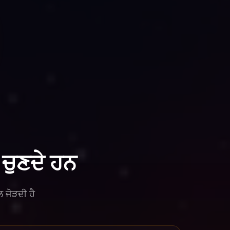
ਚੁਣਦੇ ਹਨ
 ਜੋੜਦੀ ਹੈ