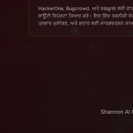
HackerOne, Bugcrowd, ਅਤੇ Intigriti ਲਈ ਫਾ
ਬਾਊਂਟੀ ਰਿਪੋਰਟਾਂ ਤਿਆਰ ਕਰੋ। ਇਸ ਵਿੱਚ ਤਕਨੀਕੀ ਵੇ
ਪ੍ਰਭਾਵ ਮੁਲਾਂਕਣ, ਅਤੇ ਸੁਧਾਰ ਲਈ ਮਾਰਗਦਰਸ਼ਨ ਸ਼ਾ
Shannon AI ਸਾਰ