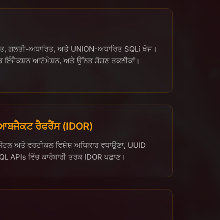
ਿਤ, ਗਲਤੀ-ਅਧਾਰਿਤ, ਅਤੇ UNION-ਅਧਾਰਿਤ SQLi ਖੋਜ।
ਂਡ ਇੰਜੈਕਸ਼ਨ ਆਟੋਮੇਸ਼ਨ, ਅਤੇ ਉੱਨਤ ਸ਼ੋਸ਼ਣ ਤਕਨੀਕਾਂ।
ਬਜੈਕਟ ਰੈਫਰੈਂਸ (IDOR)
ੋਂਟਲ ਅਤੇ ਵਰਟੀਕਲ ਵਿਸ਼ੇਸ਼ ਅਧਿਕਾਰ ਵਧਾਉਣਾ, UUID
L APIs ਵਿੱਚ ਕਾਰੋਬਾਰੀ ਤਰਕ IDOR ਪਛਾਣ।