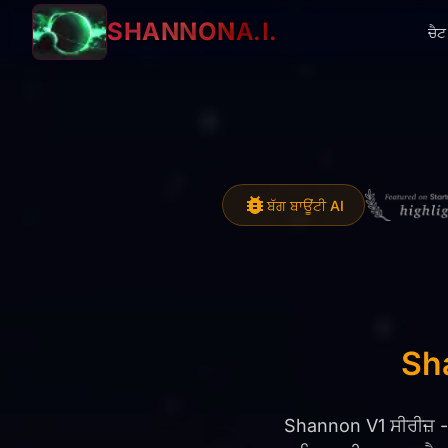
SHANNON
A.I.
ਚੈਟ
ਬੱਗ ਬਾਊਂਟੀ AI
Sha
Shannon V1 ਸੀਰੀਜ਼ - 