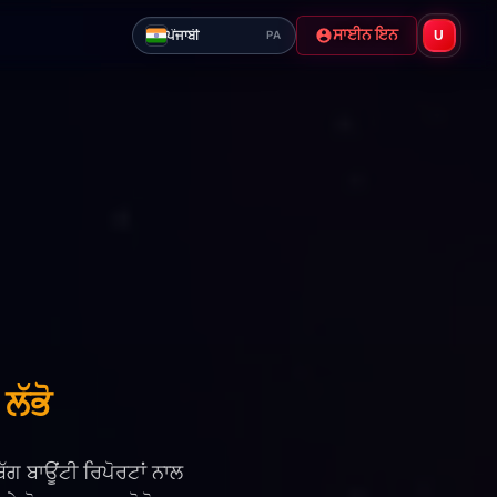
ਸਾਈਨ ਇਨ
ਪੰਜਾਬੀ
U
PA
ਲੱਭੋ
ਗ ਬਾਊਂਟੀ ਰਿਪੋਰਟਾਂ ਨਾਲ