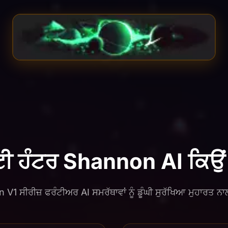
ਂਟੀ ਹੰਟਰ Shannon AI ਕਿਉਂ 
V1 ਸੀਰੀਜ਼ ਫਰੰਟੀਅਰ AI ਸਮਰੱਥਾਵਾਂ ਨੂੰ ਡੂੰਘੀ ਸੁਰੱਖਿਆ ਮੁਹਾਰਤ ਨਾਲ