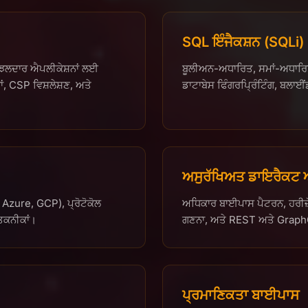
SQL ਇੰਜੈਕਸ਼ਨ (SQLi)
ਝਲਦਾਰ ਐਪਲੀਕੇਸ਼ਨਾਂ ਲਈ
ਬੂਲੀਅਨ-ਅਧਾਰਿਤ, ਸਮਾਂ-ਅਧਾਰ
 CSP ਵਿਸ਼ਲੇਸ਼ਣ, ਅਤੇ
ਡਾਟਾਬੇਸ ਫਿੰਗਰਪ੍ਰਿੰਟਿੰਗ, ਬਲਾਈ
ਅਸੁਰੱਖਿਅਤ ਡਾਇਰੈਕਟ ਆ
, Azure, GCP), ਪ੍ਰੋਟੋਕੋਲ
ਅਧਿਕਾਰ ਬਾਈਪਾਸ ਪੈਟਰਨ, ਹਰੀਜ਼
ਤਕਨੀਕਾਂ।
ਗਣਨਾ, ਅਤੇ REST ਅਤੇ GraphQ
ਪ੍ਰਮਾਣਿਕਤਾ ਬਾਈਪਾਸ