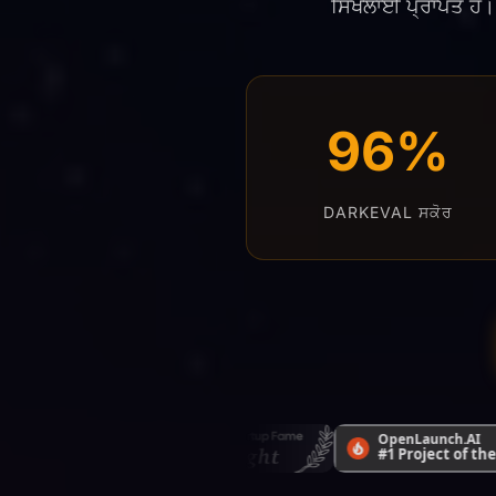
ਸਿਖਲਾਈ ਪ੍ਰਾਪਤ ਹੈ। 
96%
DARKEVAL ਸਕੋਰ