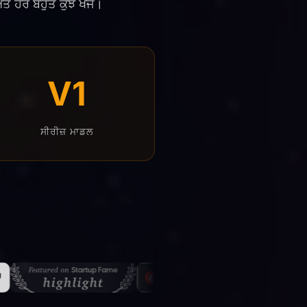
 ਹੋਰ ਬਹੁਤ ਕੁਝ ਖੋਜੋ।
V1
ਸੀਰੀਜ਼ ਮਾਡਲ