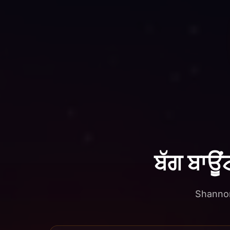
ਬੱਗ ਬਾਊ
Shannon 