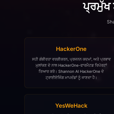
ਪ੍ਰਮੁੱਖ
Sha
HackerOne
ਸਹੀ ਗੰਭੀਰਤਾ ਵਰਗੀਕਰਨ, ਪ੍ਰਜਨਨ ਕਦਮਾਂ, ਅਤੇ ਪ੍ਰਭਾਵ
ਮੁਲਾਂਕਣ ਦੇ ਨਾਲ HackerOne-ਫਾਰਮੈਟਡ ਰਿਪੋਰਟਾਂ
ਤਿਆਰ ਕਰੋ। Shannon AI HackerOne ਦੇ
ਟ੍ਰਾਈਏਜਿੰਗ ਮਾਪਦੰਡਾਂ ਨੂੰ ਜਾਣਦਾ ਹੈ।
YesWeHack