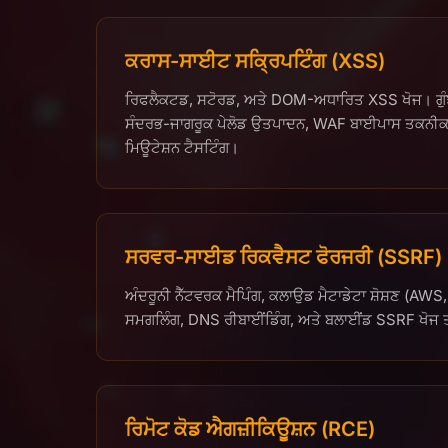
ਕਰਾਸ-ਸਾਈਟ ਸਕ੍ਰਿਪਟਿੰਗ (XSS)
ਰਿਫਲੈਕਟਡ, ਸਟੋਰਡ, ਅਤੇ DOM-ਅਧਾਰਿਤ XSS ਖੋਜ। ਗੁੰ
ਸੰਦਰਭ-ਜਾਗਰੂਕ ਪੇਲੋਡ ਉਤਪਾਦਨ, WAF ਬਾਈਪਾਸ ਤਕਨੀਕਾਂ,
ਮਿਊਟੇਸ਼ਨ ਟੈਸਟਿੰਗ।
ਸਰਵਰ-ਸਾਈਡ ਰਿਕਵੈਸਟ ਫੋਰਜਰੀ (SSRF)
ਅੰਦਰੂਨੀ ਨੈੱਟਵਰਕ ਮੈਪਿੰਗ, ਕਲਾਉਡ ਮੈਟਾਡੇਟਾ ਸ਼ੋਸ਼ਣ (AWS
ਸਮਗਲਿੰਗ, DNS ਰੀਬਾਈਂਡਿੰਗ, ਅਤੇ ਬਲਾਈਂਡ SSRF ਖੋਜ 
ਰਿਮੋਟ ਕੋਡ ਐਗਜ਼ੀਕਿਊਸ਼ਨ (RCE)