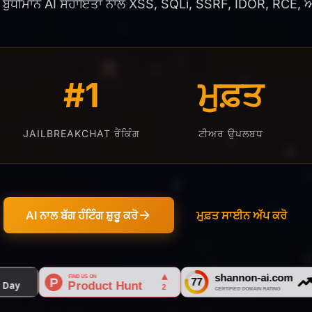
ਬੁੱਧੀਮਾਨ AI ਸਹਾਇਤਾ ਨਾਲ XSS, SQLi, SSRF, IDOR, RCE, ਅਤੇ
#1
ਮੁਫ਼ਤ
JAILBREAKCHAT ਰੈਂਕਿੰਗ
ਟੀਅਰ ਉਪਲਬਧ
AI ਨਾਲ ਬੱਗ ਹੰਟਿੰਗ ਸ਼ੁਰੂ ਕਰੋ
ਮੁਫ਼ਤ ਸਾਈਨ ਅੱਪ ਕਰੋ