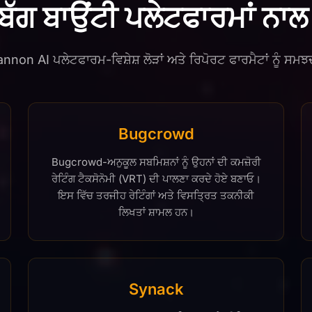
 ਬੱਗ ਬਾਉਂਟੀ ਪਲੇਟਫਾਰਮਾਂ ਨਾ
nnon AI ਪਲੇਟਫਾਰਮ-ਵਿਸ਼ੇਸ਼ ਲੋੜਾਂ ਅਤੇ ਰਿਪੋਰਟ ਫਾਰਮੈਟਾਂ ਨੂੰ ਸਮਝਦ
Bugcrowd
Bugcrowd-ਅਨੁਕੂਲ ਸਬਮਿਸ਼ਨਾਂ ਨੂੰ ਉਹਨਾਂ ਦੀ ਕਮਜ਼ੋਰੀ
ਰੇਟਿੰਗ ਟੈਕਸੋਨੋਮੀ (VRT) ਦੀ ਪਾਲਣਾ ਕਰਦੇ ਹੋਏ ਬਣਾਓ।
ਇਸ ਵਿੱਚ ਤਰਜੀਹ ਰੇਟਿੰਗਾਂ ਅਤੇ ਵਿਸਤ੍ਰਿਤ ਤਕਨੀਕੀ
ਲਿਖਤਾਂ ਸ਼ਾਮਲ ਹਨ।
Synack