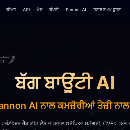
ਕੀਮਤ
API
ਖੋਜ
ਕੰਪਨੀ
Pentest AI
ਸਟਾਰਟਅਪ ਬੂਸਟ
ਬੱਗ ਬਾਊਂਟੀ AI
nnon AI ਨਾਲ ਕਮਜ਼ੋਰੀਆਂ ਤੇਜ਼ੀ ਨਾਲ 
ਫਰੰਟੀਅਰ ਰੈੱਡ ਟੀਮ ਲੈਬ ਜੋ ਅਸਲ ਸੁਰੱਖਿਆ ਸਮੱਗਰੀ, CVEs, ਅਤੇ ਬੱ