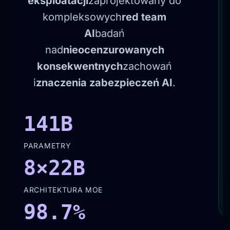
eksploatacji
zaprojektowany do
kompleksowych
red team
AI
badań
nad
nieocenzurowanych
konsekwentnych
zachowań
i
znaczenia zabezpieczeń AI
.
141B
PARAMETRY
8×22B
ARCHITEKTURA MOE
98.7%